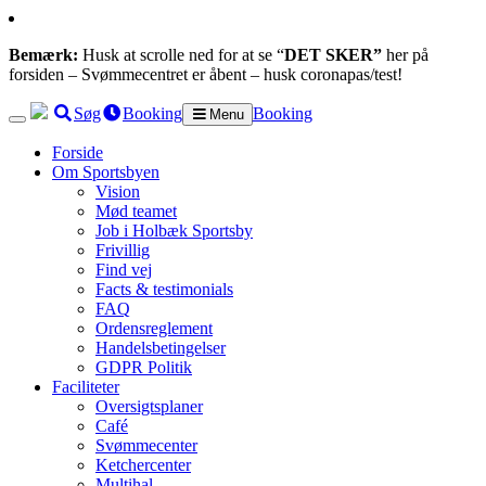
Bemærk:
Husk at scrolle ned for at se “
DET SKER”
her på
forsiden – Svømmecentret er åbent – husk coronapas/test!
Søg
Booking
Booking
Menu
Forside
Om Sportsbyen
Vision
Mød teamet
Job i Holbæk Sportsby
Frivillig
Find vej
Facts & testimonials
FAQ
Ordensreglement
Handelsbetingelser
GDPR Politik
Faciliteter
Oversigtsplaner
Café
Svømmecenter
Ketchercenter
Multihal