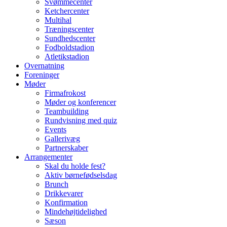
Svømmecenter
Ketchercenter
Multihal
Træningscenter
Sundhedscenter
Fodboldstadion
Atletikstadion
Overnatning
Foreninger
Møder
Firmafrokost
Møder og konferencer
Teambuilding
Rundvisning med quiz
Events
Gallerivæg
Partnerskaber
Arrangementer
Skal du holde fest?
Aktiv børnefødselsdag
Brunch
Drikkevarer
Konfirmation
Mindehøjtidelighed
Sæson