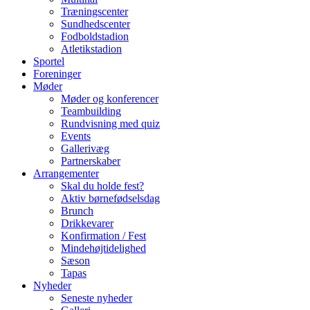
Træningscenter
Sundhedscenter
Fodboldstadion
Atletikstadion
Sportel
Foreninger
Møder
Møder og konferencer
Teambuilding
Rundvisning med quiz
Events
Gallerivæg
Partnerskaber
Arrangementer
Skal du holde fest?
Aktiv børnefødselsdag
Brunch
Drikkevarer
Konfirmation / Fest
Mindehøjtidelighed
Sæson
Tapas
Nyheder
Seneste nyheder