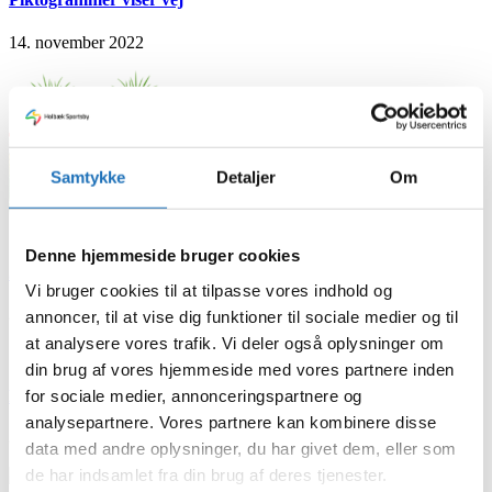
14. november 2022
Samtykke
Detaljer
Om
Denne hjemmeside bruger cookies
Jul & Nytår – Åbningstider
Vi bruger cookies til at tilpasse vores indhold og
8. november 2022
annoncer, til at vise dig funktioner til sociale medier og til
at analysere vores trafik. Vi deler også oplysninger om
din brug af vores hjemmeside med vores partnere inden
for sociale medier, annonceringspartnere og
Mangler du gode gaveideer?
analysepartnere. Vores partnere kan kombinere disse
8. november 2022
data med andre oplysninger, du har givet dem, eller som
de har indsamlet fra din brug af deres tjenester.