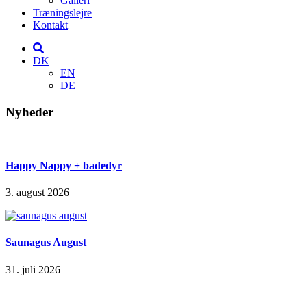
Galleri
Træningslejre
Kontakt
DK
EN
DE
Nyheder
Happy Nappy + badedyr
3. august 2026
Saunagus August
31. juli 2026