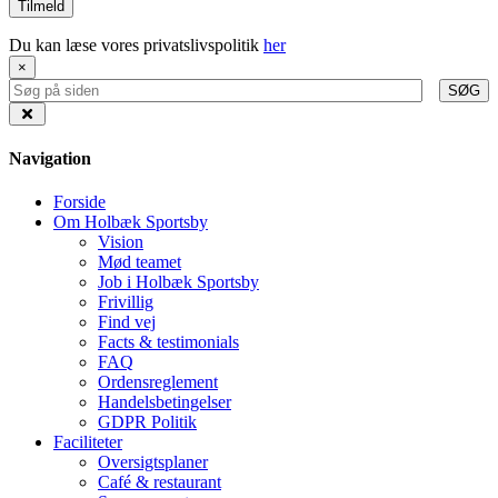
Du kan læse vores privatslivspolitik
her
×
SØG
Navigation
Forside
Om Holbæk Sportsby
Vision
Mød teamet
Job i Holbæk Sportsby
Frivillig
Find vej
Facts & testimonials
FAQ
Ordensreglement
Handelsbetingelser
GDPR Politik
Faciliteter
Oversigtsplaner
Café & restaurant