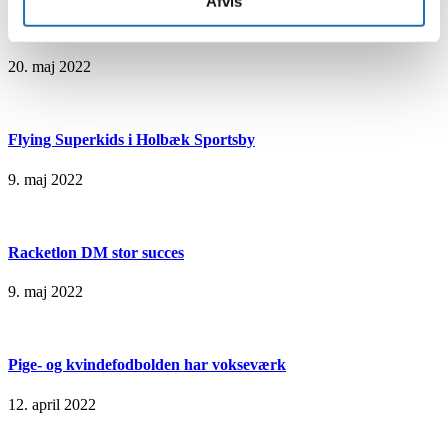
Afvis
Besøg af landstræner og bordtennisstjerne
20. maj 2022
Flying Superkids i Holbæk Sportsby
9. maj 2022
Racketlon DM stor succes
9. maj 2022
Pige- og kvindefodbolden har vokseværk
12. april 2022