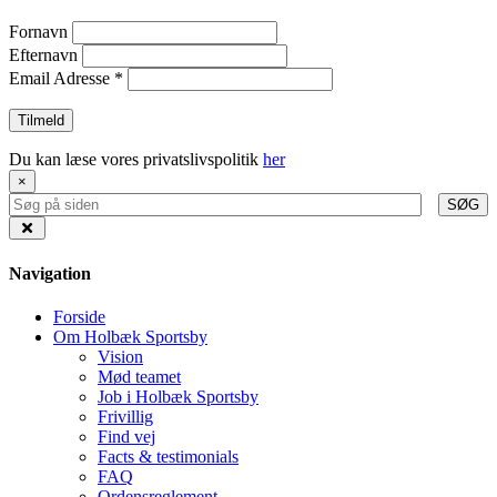
Fornavn
Efternavn
Email Adresse
*
Du kan læse vores privatslivspolitik
her
×
SØG
Navigation
Forside
Om Holbæk Sportsby
Vision
Mød teamet
Job i Holbæk Sportsby
Frivillig
Find vej
Facts & testimonials
FAQ
Ordensreglement