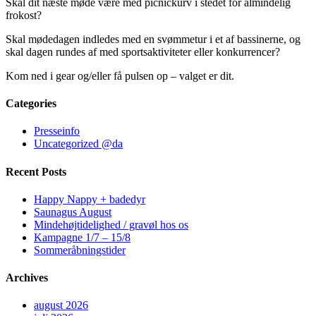
Skal dit næste møde være med picnickurv i stedet for almindelig
frokost?
Skal mødedagen indledes med en svømmetur i et af bassinerne, og
skal dagen rundes af med sportsaktiviteter eller konkurrencer?
Kom ned i gear og/eller få pulsen op – valget er dit.
Categories
Presseinfo
Uncategorized @da
Recent Posts
Happy Nappy + badedyr
Saunagus August
Mindehøjtidelighed / gravøl hos os
Kampagne 1/7 – 15/8
Sommeråbningstider
Archives
august 2026