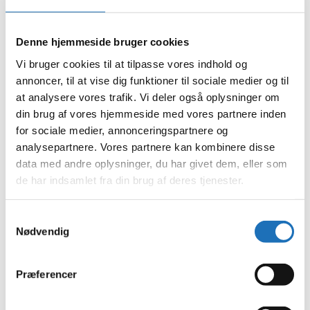
marts 2024
februar 2024
januar 2024
december 2023
Denne hjemmeside bruger cookies
november 2023
Vi bruger cookies til at tilpasse vores indhold og
oktober 2023
september 2023
annoncer, til at vise dig funktioner til sociale medier og til
august 2023
at analysere vores trafik. Vi deler også oplysninger om
juli 2023
din brug af vores hjemmeside med vores partnere inden
juni 2023
maj 2023
for sociale medier, annonceringspartnere og
april 2023
analysepartnere. Vores partnere kan kombinere disse
februar 2023
data med andre oplysninger, du har givet dem, eller som
januar 2023
december 2022
de har indsamlet fra din brug af deres tjenester.
november 2022
oktober 2022
september 2022
Samtykkevalg
august 2022
Nødvendig
juli 2022
juni 2022
maj 2022
Præferencer
april 2022
marts 2022
februar 2022