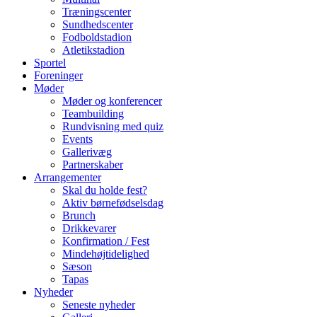
Træningscenter
Sundhedscenter
Fodboldstadion
Atletikstadion
Sportel
Foreninger
Møder
Møder og konferencer
Teambuilding
Rundvisning med quiz
Events
Gallerivæg
Partnerskaber
Arrangementer
Skal du holde fest?
Aktiv børnefødselsdag
Brunch
Drikkevarer
Konfirmation / Fest
Mindehøjtidelighed
Sæson
Tapas
Nyheder
Seneste nyheder