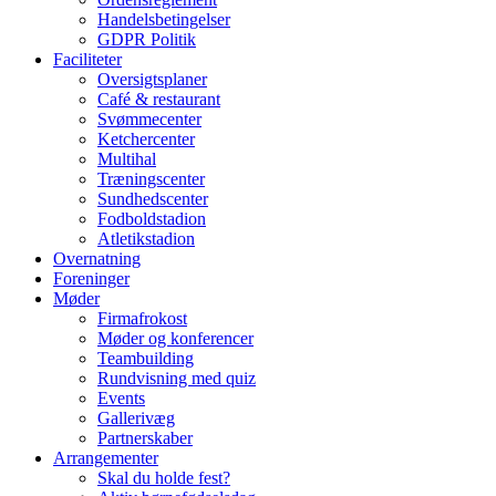
Handelsbetingelser
GDPR Politik
Faciliteter
Oversigtsplaner
Café & restaurant
Svømmecenter
Ketchercenter
Multihal
Træningscenter
Sundhedscenter
Fodboldstadion
Atletikstadion
Overnatning
Foreninger
Møder
Firmafrokost
Møder og konferencer
Teambuilding
Rundvisning med quiz
Events
Gallerivæg
Partnerskaber
Arrangementer
Skal du holde fest?