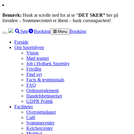
Bemærk:
Husk at scrolle ned for at se “
DET SKER”
her på
forsiden – Svømmecentret er åbent – husk coronapas/test!
Søg
Booking
Booking
Menu
Forside
Om Sportsbyen
Vision
Mød teamet
Job i Holbæk Sportsby
Frivillig
Find vej
Facts & testimonials
FAQ
Ordensreglement
Handelsbetingelser
GDPR Politik
Faciliteter
Oversigtsplaner
Café
Svømmecenter
Ketchercenter
Multihal