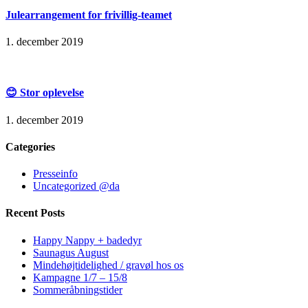
Julearrangement for frivillig-teamet
1. december 2019
😊 Stor oplevelse
1. december 2019
Categories
Presseinfo
Uncategorized @da
Recent Posts
Happy Nappy + badedyr
Saunagus August
Mindehøjtidelighed / gravøl hos os
Kampagne 1/7 – 15/8
Sommeråbningstider