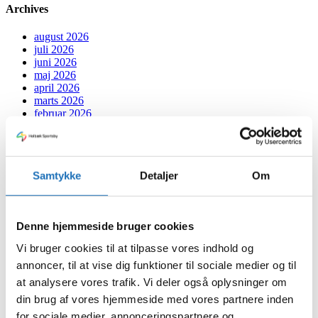
Archives
august 2026
juli 2026
juni 2026
maj 2026
april 2026
marts 2026
februar 2026
januar 2026
december 2025
oktober 2025
september 2025
Samtykke
Detaljer
Om
august 2025
juli 2025
juni 2025
maj 2025
Denne hjemmeside bruger cookies
marts 2025
februar 2025
Vi bruger cookies til at tilpasse vores indhold og
januar 2025
annoncer, til at vise dig funktioner til sociale medier og til
december 2024
november 2024
at analysere vores trafik. Vi deler også oplysninger om
oktober 2024
din brug af vores hjemmeside med vores partnere inden
september 2024
for sociale medier, annonceringspartnere og
juli 2024