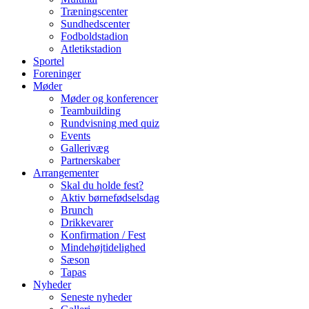
Træningscenter
Sundhedscenter
Fodboldstadion
Atletikstadion
Sportel
Foreninger
Møder
Møder og konferencer
Teambuilding
Rundvisning med quiz
Events
Gallerivæg
Partnerskaber
Arrangementer
Skal du holde fest?
Aktiv børnefødselsdag
Brunch
Drikkevarer
Konfirmation / Fest
Mindehøjtidelighed
Sæson
Tapas
Nyheder
Seneste nyheder