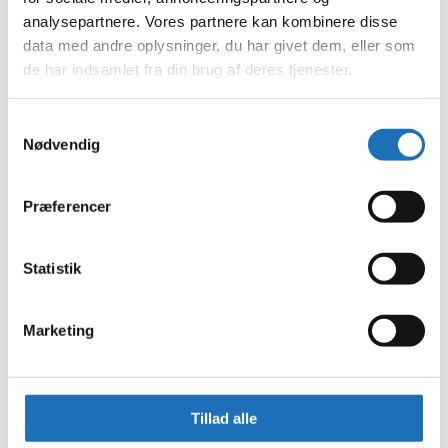
juni 2024
analysepartnere. Vores partnere kan kombinere disse
maj 2024
data med andre oplysninger, du har givet dem, eller som
april 2024
de har indsamlet fra din brug af deres tjenester.
marts 2024
februar 2024
januar 2024
Samtykkevalg
december 2023
Nødvendig
november 2023
oktober 2023
september 2023
august 2023
Præferencer
juli 2023
juni 2023
maj 2023
Statistik
april 2023
februar 2023
januar 2023
december 2022
Marketing
november 2022
oktober 2022
september 2022
august 2022
juli 2022
Tillad alle
juni 2022