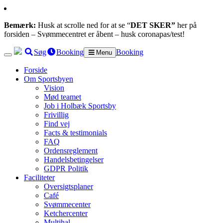
Bemærk:
Husk at scrolle ned for at se “
DET SKER”
her på
forsiden – Svømmecentret er åbent – husk coronapas/test!
Søg
Booking
Booking
Menu
Forside
Om Sportsbyen
Vision
Mød teamet
Job i Holbæk Sportsby
Frivillig
Find vej
Facts & testimonials
FAQ
Ordensreglement
Handelsbetingelser
GDPR Politik
Faciliteter
Oversigtsplaner
Café
Svømmecenter
Ketchercenter
Multihal