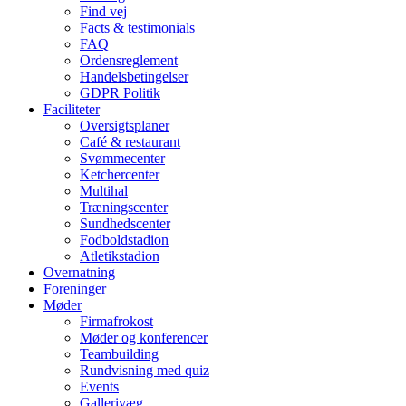
Find vej
Facts & testimonials
FAQ
Ordensreglement
Handelsbetingelser
GDPR Politik
Faciliteter
Oversigtsplaner
Café & restaurant
Svømmecenter
Ketchercenter
Multihal
Træningscenter
Sundhedscenter
Fodboldstadion
Atletikstadion
Overnatning
Foreninger
Møder
Firmafrokost
Møder og konferencer
Teambuilding
Rundvisning med quiz
Events
Gallerivæg