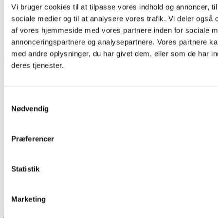
Atletikstadion
Vi bruger cookies til at tilpasse vores indhold og annoncer, til 
sociale medier og til at analysere vores trafik. Vi deler også
af vores hjemmeside med vores partnere inden for sociale m
Overnatning
annonceringspartnere og analysepartnere. Vores partnere k
med andre oplysninger, du har givet dem, eller som de har in
deres tjenester.
SPORTS ALLE 1, 4300 HOLBÆK
Samtykkevalg
Find på Google Maps
Nødvendig
RING TIL OS PÅ
Præferencer
+45 73 70 99 59
Statistik
SEND OS EN MAIL
Marketing
info@holbaeksportsby.dk
- eller benyt vores kontaktside