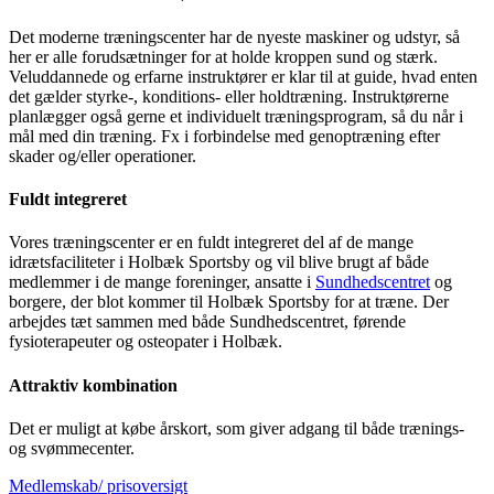
Det moderne træningscenter har de nyeste maskiner og udstyr, så
her er alle forudsætninger for at holde kroppen sund og stærk.
Veluddannede og erfarne instruktører er klar til at guide, hvad enten
det gælder styrke-, konditions- eller holdtræning. Instruktørerne
planlægger også gerne et individuelt træningsprogram, så du når i
mål med din træning. Fx i forbindelse med genoptræning efter
skader og/eller operationer.
Fuldt integreret
Vores træningscenter er en fuldt integreret del af de mange
idrætsfaciliteter i Holbæk Sportsby og vil blive brugt af både
medlemmer i de mange foreninger, ansatte i
Sundhedscentret
og
borgere, der blot kommer til Holbæk Sportsby for at træne. Der
arbejdes tæt sammen med både Sundhedscentret, førende
fysioterapeuter og osteopater i Holbæk.
Attraktiv kombination
Det er muligt at købe årskort, som giver adgang til både trænings-
og svømmecenter.
Medlemskab/ prisoversigt