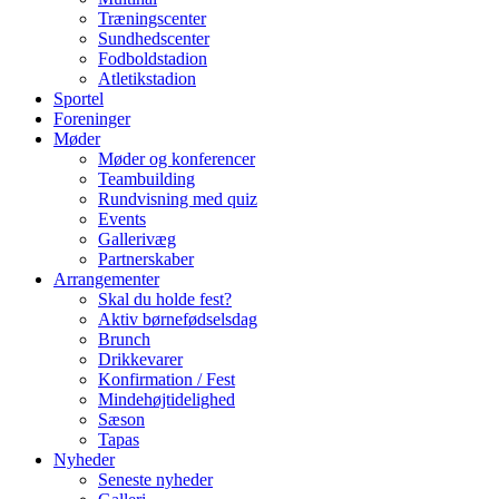
Træningscenter
Sundhedscenter
Fodboldstadion
Atletikstadion
Sportel
Foreninger
Møder
Møder og konferencer
Teambuilding
Rundvisning med quiz
Events
Gallerivæg
Partnerskaber
Arrangementer
Skal du holde fest?
Aktiv børnefødselsdag
Brunch
Drikkevarer
Konfirmation / Fest
Mindehøjtidelighed
Sæson
Tapas
Nyheder
Seneste nyheder