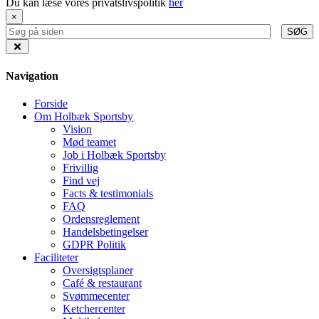
Du kan læse vores privatslivspolitik
her
×
SØG
Navigation
Forside
Om Holbæk Sportsby
Vision
Mød teamet
Job i Holbæk Sportsby
Frivillig
Find vej
Facts & testimonials
FAQ
Ordensreglement
Handelsbetingelser
GDPR Politik
Faciliteter
Oversigtsplaner
Café & restaurant
Svømmecenter
Ketchercenter