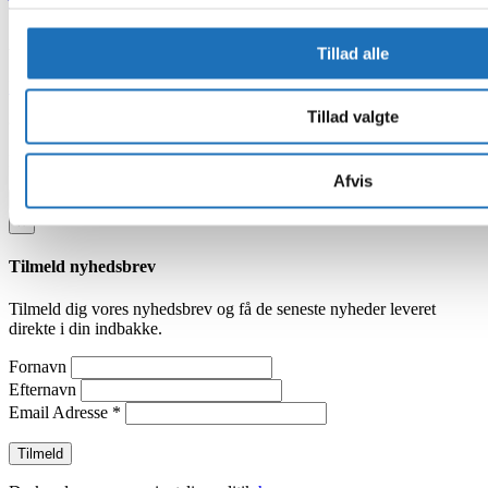
Åbningstider – Sportsbyen
Tillad alle
KLIK HER
for at se åbningstider for hele Sportsbyen
Tillad valgte
© 2026 - Holbæk Sportsby
Developed by
i-Strategi ApS.
Afvis
Tilmeld nyhedsmail
×
Tilmeld nyhedsbrev
Tilmeld dig vores nyhedsbrev og få de seneste nyheder leveret
direkte i din indbakke.
Fornavn
Efternavn
Email Adresse
*