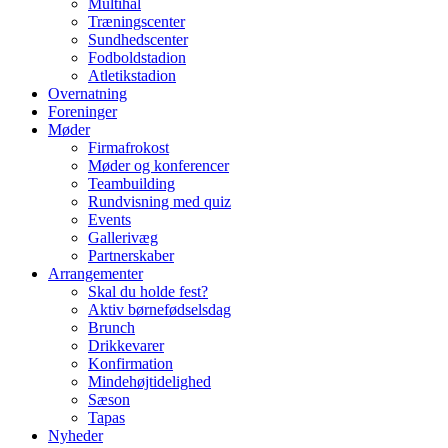
Multihal
Træningscenter
Sundhedscenter
Fodboldstadion
Atletikstadion
Overnatning
Foreninger
Møder
Firmafrokost
Møder og konferencer
Teambuilding
Rundvisning med quiz
Events
Gallerivæg
Partnerskaber
Arrangementer
Skal du holde fest?
Aktiv børnefødselsdag
Brunch
Drikkevarer
Konfirmation
Mindehøjtidelighed
Sæson
Tapas
Nyheder