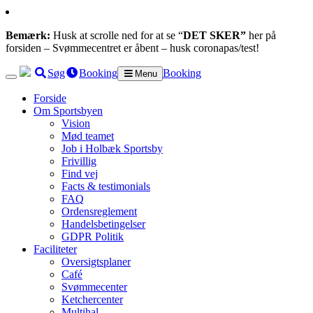
Bemærk:
Husk at scrolle ned for at se “
DET SKER”
her på
forsiden – Svømmecentret er åbent – husk coronapas/test!
Søg
Booking
Booking
Menu
Forside
Om Sportsbyen
Vision
Mød teamet
Job i Holbæk Sportsby
Frivillig
Find vej
Facts & testimonials
FAQ
Ordensreglement
Handelsbetingelser
GDPR Politik
Faciliteter
Oversigtsplaner
Café
Svømmecenter
Ketchercenter
Multihal