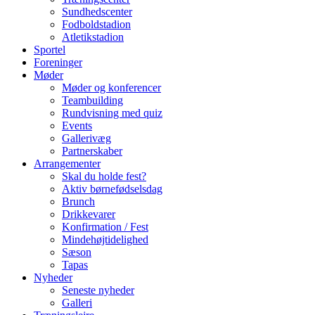
Sundhedscenter
Fodboldstadion
Atletikstadion
Sportel
Foreninger
Møder
Møder og konferencer
Teambuilding
Rundvisning med quiz
Events
Gallerivæg
Partnerskaber
Arrangementer
Skal du holde fest?
Aktiv børnefødselsdag
Brunch
Drikkevarer
Konfirmation / Fest
Mindehøjtidelighed
Sæson
Tapas
Nyheder
Seneste nyheder
Galleri