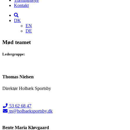
Træningslejre
Kontakt
DK
EN
DE
Mød teamet
Ledergruppe:
Thomas Nielsen
Direktør Holbæk Sportsby
53 62 68 47
tn@holbaeksportsby.dk
Bente Maria Kløvgaard