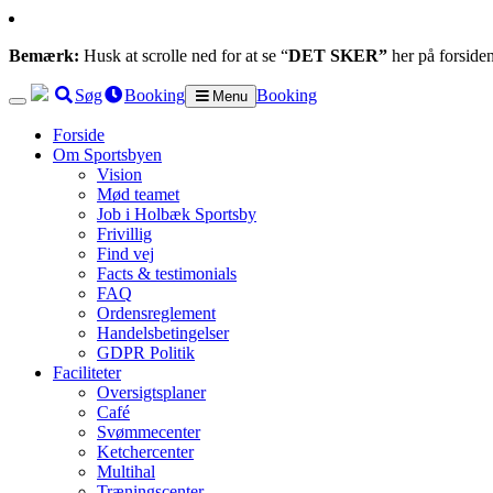
Bemærk:
Husk at scrolle ned for at se “
DET SKER”
her på forside
Søg
Booking
Booking
Menu
Forside
Om Sportsbyen
Vision
Mød teamet
Job i Holbæk Sportsby
Frivillig
Find vej
Facts & testimonials
FAQ
Ordensreglement
Handelsbetingelser
GDPR Politik
Faciliteter
Oversigtsplaner
Café
Svømmecenter
Ketchercenter
Multihal
Træningscenter