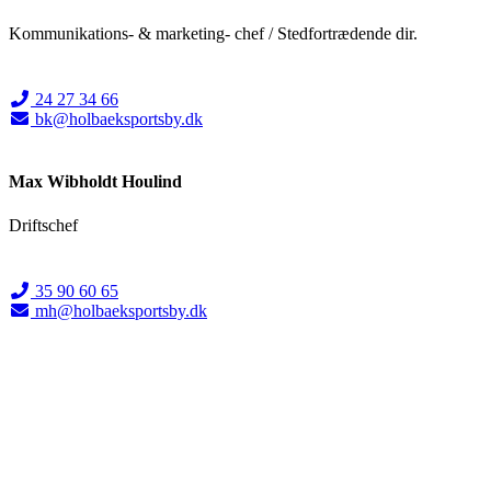
Kommunikations- & marketing- chef / Stedfortrædende dir.
24 27 34 66
bk@holbaeksportsby.dk
Max Wibholdt Houlind
Driftschef
35 90 60 65
mh@holbaeksportsby.dk