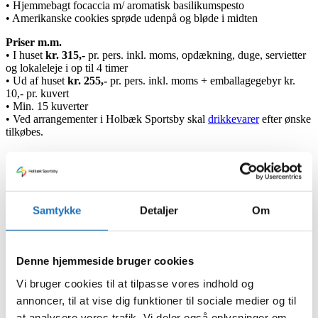
• Hjemmebagt focaccia m/ aromatisk basilikumspesto
• Amerikanske cookies sprøde udenpå og bløde i midten
Priser m.m.
• I huset
kr. 315,-
pr. pers. inkl. moms, opdækning, duge, servietter
og lokaleleje i op til 4 timer
• Ud af huset
kr. 255,-
pr. pers. inkl. moms + emballagegebyr kr.
10,- pr. kuvert
• Min. 15 kuverter
• Ved arrangementer i Holbæk Sportsby skal
drikkevarer
efter ønske
tilkøbes.
Luksustapas
En elegant sammensætning af smagfulde serveringer med fokus på
kvalitet, sæson og delikate detaljer.
Samtykke
Detaljer
Om
Serveringer
➡️
• Cremet lakserillette på sprøde rugbrødschips m/ syltede rødløg og
frisk skovsyre
Denne hjemmeside bruger cookies
• Saftige tigerrejer serveret m/ grøn aioli og sprød, krydret chorizo
• Sprød crostini m/ langtidsstegt kalvestriploin m/basilikum-
Vi bruger cookies til at tilpasse vores indhold og
burratacreme, soltørret tomat og chimichurri
annoncer, til at vise dig funktioner til sociale medier og til
• Mør barbecueglaseret kylling supreme m/ frisk kernesalat af
sæsonens udvalgte grøntsager
at analysere vores trafik. Vi deler også oplysninger om