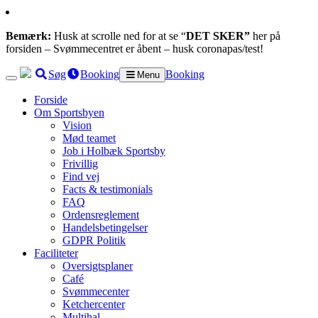
Bemærk:
Husk at scrolle ned for at se “
DET SKER”
her på
forsiden – Svømmecentret er åbent – husk coronapas/test!
Søg
Booking
Booking
Menu
Forside
Om Sportsbyen
Vision
Mød teamet
Job i Holbæk Sportsby
Frivillig
Find vej
Facts & testimonials
FAQ
Ordensreglement
Handelsbetingelser
GDPR Politik
Faciliteter
Oversigtsplaner
Café
Svømmecenter
Ketchercenter
Multihal