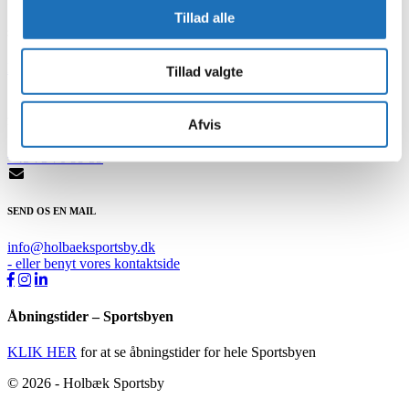
Tillad alle
SPORTS ALLE 1, 4300 HOLBÆK
Find på Google Maps
Tillad valgte
RING TIL OS PÅ
Afvis
+45 73 70 99 59
SEND OS EN MAIL
info@holbaeksportsby.dk
- eller benyt vores kontaktside
Åbningstider – Sportsbyen
KLIK HER
for at se åbningstider for hele Sportsbyen
© 2026 - Holbæk Sportsby