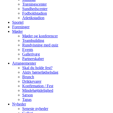
Træningscenter
Sundhedscenter
Fodboldstadion
Atletikstadion
Sportel
Foreninger
Møder
Møder og konferencer
Teambuilding
Rundvisning med quiz
Events
Gallerivæg
Partnerskaber
Arrangementer
Skal du holde fest?
Aktiv børnefødselsdag
Brunch
Drikkevarer
Konfirmation / Fest
Mindehøjtidelighed
Sæson
Tapas
Nyheder
Seneste nyheder