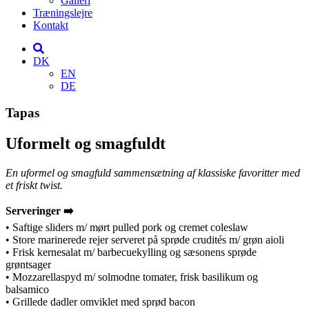
Galleri
Træningslejre
Kontakt
DK
EN
DE
Tapas
Uformelt og smagfuldt
En uformel og smagfuld sammensætning af klassiske favoritter med
et friskt twist.
Serveringer
➡️
• Saftige sliders m/ mørt pulled pork og cremet coleslaw
• Store marinerede rejer serveret på sprøde crudités m/ grøn aioli
• Frisk kernesalat m/ barbecuekylling og sæsonens sprøde
grøntsager
• Mozzarellaspyd m/ solmodne tomater, frisk basilikum og
balsamico
• Grillede dadler omviklet med sprød bacon