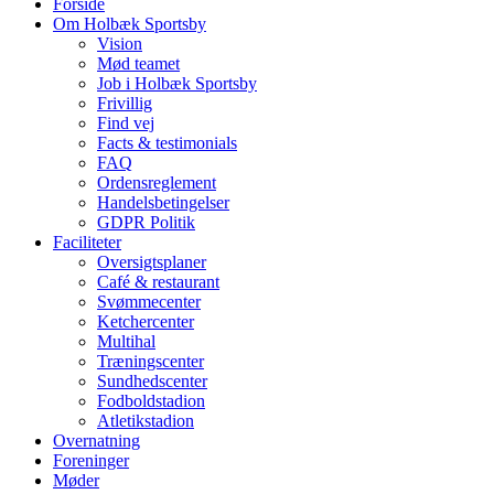
Forside
Om Holbæk Sportsby
Vision
Mød teamet
Job i Holbæk Sportsby
Frivillig
Find vej
Facts & testimonials
FAQ
Ordensreglement
Handelsbetingelser
GDPR Politik
Faciliteter
Oversigtsplaner
Café & restaurant
Svømmecenter
Ketchercenter
Multihal
Træningscenter
Sundhedscenter
Fodboldstadion
Atletikstadion
Overnatning
Foreninger
Møder