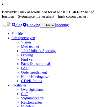
Bemærk:
Husk at scrolle ned for at se “
DET SKER”
her på
forsiden – Svømmecentret er åbent – husk coronapas/test!
Søg
Booking
Booking
Menu
Forside
Om Sportsbyen
Vision
Mød teamet
Job i Holbæk Sportsby
Frivillig
Find vej
Facts & testimonials
FAQ
Ordensreglement
Handelsbetingelser
GDPR Politik
Faciliteter
Oversigtsplaner
Café
Svømmecenter
Ketchercenter
Multihal