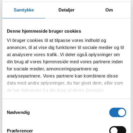
september 2024
juli 2024
Samtykke
Detaljer
Om
juni 2024
maj 2024
april 2024
marts 2024
Denne hjemmeside bruger cookies
februar 2024
januar 2024
Vi bruger cookies til at tilpasse vores indhold og
december 2023
annoncer, til at vise dig funktioner til sociale medier og til
november 2023
oktober 2023
at analysere vores trafik. Vi deler også oplysninger om
september 2023
din brug af vores hjemmeside med vores partnere inden
august 2023
for sociale medier, annonceringspartnere og
juli 2023
juni 2023
analysepartnere. Vores partnere kan kombinere disse
maj 2023
data med andre oplysninger, du har givet dem, eller som
april 2023
de har indsamlet fra din brug af deres tjenester.
februar 2023
januar 2023
december 2022
Samtykkevalg
november 2022
Nødvendig
oktober 2022
september 2022
august 2022
juli 2022
Præferencer