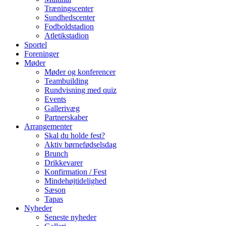
Træningscenter
Sundhedscenter
Fodboldstadion
Atletikstadion
Sportel
Foreninger
Møder
Møder og konferencer
Teambuilding
Rundvisning med quiz
Events
Gallerivæg
Partnerskaber
Arrangementer
Skal du holde fest?
Aktiv børnefødselsdag
Brunch
Drikkevarer
Konfirmation / Fest
Mindehøjtidelighed
Sæson
Tapas
Nyheder
Seneste nyheder