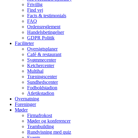
Frivillig
Find vej
Facts & testimonials
FAQ
Ordensreglement
Handelsbetingelser
GDPR Politik
Faciliteter
Oversigtsplaner
Café & restaurant
Svømmecenter
Ketchercenter
Multihal
Træningscenter
Sundhedscenter
Fodboldstadion
Atletikstadion
Overnatning
Foreninger
Møder
Firmafrokost
Møder og konferencer
Teambuilding
Rundvisning med quiz
Events