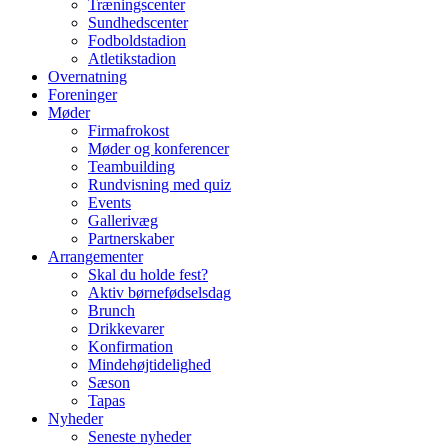
Træningscenter
Sundhedscenter
Fodboldstadion
Atletikstadion
Overnatning
Foreninger
Møder
Firmafrokost
Møder og konferencer
Teambuilding
Rundvisning med quiz
Events
Gallerivæg
Partnerskaber
Arrangementer
Skal du holde fest?
Aktiv børnefødselsdag
Brunch
Drikkevarer
Konfirmation
Mindehøjtidelighed
Sæson
Tapas
Nyheder
Seneste nyheder