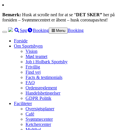
Bemærk:
Husk at scrolle ned for at se “
DET SKER”
her på
forsiden – Svømmecentret er åbent – husk coronapas/test!
Søg
Booking
Booking
Menu
Forside
Om Sportsbyen
Vision
Mød teamet
Job i Holbæk Sportsby
Frivillig
Find vej
Facts & testimonials
FAQ
Ordensreglement
Handelsbetingelser
GDPR Politik
Faciliteter
Oversigtsplaner
Café
Svømmecenter
Ketchercenter
Multihal