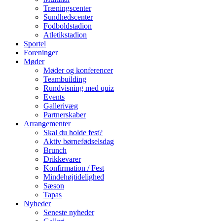
Træningscenter
Sundhedscenter
Fodboldstadion
Atletikstadion
Sportel
Foreninger
Møder
Møder og konferencer
Teambuilding
Rundvisning med quiz
Events
Gallerivæg
Partnerskaber
Arrangementer
Skal du holde fest?
Aktiv børnefødselsdag
Brunch
Drikkevarer
Konfirmation / Fest
Mindehøjtidelighed
Sæson
Tapas
Nyheder
Seneste nyheder