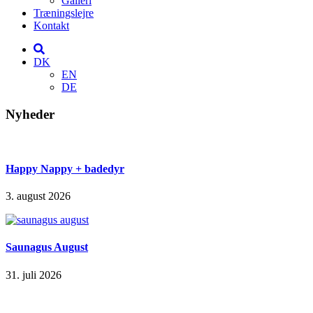
Galleri
Træningslejre
Kontakt
DK
EN
DE
Nyheder
Happy Nappy + badedyr
3. august 2026
Saunagus August
31. juli 2026