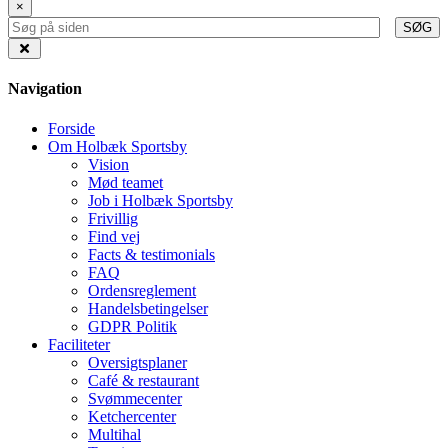
×
SØG
Navigation
Forside
Om Holbæk Sportsby
Vision
Mød teamet
Job i Holbæk Sportsby
Frivillig
Find vej
Facts & testimonials
FAQ
Ordensreglement
Handelsbetingelser
GDPR Politik
Faciliteter
Oversigtsplaner
Café & restaurant
Svømmecenter
Ketchercenter
Multihal