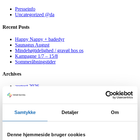
Presseinfo
Uncategorized @da
Recent Posts
Happy Nappy + badedyr
Saunagus August
Mindehøjtidelighed / gravøl hos os
Kampagne 1/7 – 15/8
Sommeråbningstider
Archives
august 2026
juli 2026
juni 2026
maj 2026
april 2026
Samtykke
Detaljer
Om
marts 2026
februar 2026
januar 2026
december 2025
Denne hjemmeside bruger cookies
oktober 2025