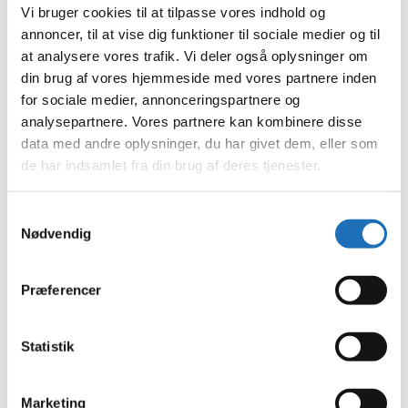
september 2025
Vi bruger cookies til at tilpasse vores indhold og
august 2025
annoncer, til at vise dig funktioner til sociale medier og til
juli 2025
at analysere vores trafik. Vi deler også oplysninger om
juni 2025
maj 2025
din brug af vores hjemmeside med vores partnere inden
marts 2025
for sociale medier, annonceringspartnere og
februar 2025
analysepartnere. Vores partnere kan kombinere disse
januar 2025
december 2024
data med andre oplysninger, du har givet dem, eller som
november 2024
de har indsamlet fra din brug af deres tjenester.
oktober 2024
september 2024
juli 2024
Samtykkevalg
juni 2024
Nødvendig
maj 2024
april 2024
marts 2024
februar 2024
Præferencer
januar 2024
december 2023
november 2023
Statistik
oktober 2023
september 2023
august 2023
juli 2023
Marketing