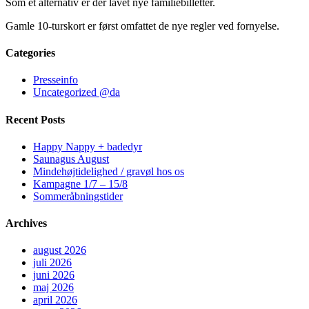
Som et alternativ er der lavet nye familiebilletter.
Gamle 10-turskort er først omfattet de nye regler ved fornyelse.
Categories
Presseinfo
Uncategorized @da
Recent Posts
Happy Nappy + badedyr
Saunagus August
Mindehøjtidelighed / gravøl hos os
Kampagne 1/7 – 15/8
Sommeråbningstider
Archives
august 2026
juli 2026
juni 2026
maj 2026
april 2026