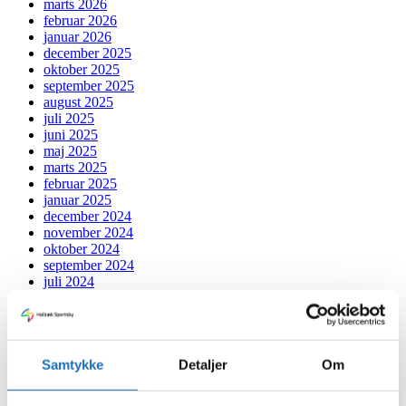
marts 2026
februar 2026
januar 2026
december 2025
oktober 2025
september 2025
august 2025
juli 2025
juni 2025
maj 2025
marts 2025
februar 2025
januar 2025
december 2024
november 2024
oktober 2024
september 2024
juli 2024
juni 2024
maj 2024
april 2024
marts 2024
februar 2024
Samtykke
Detaljer
Om
januar 2024
december 2023