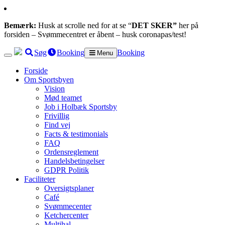
Bemærk:
Husk at scrolle ned for at se “
DET SKER”
her på
forsiden – Svømmecentret er åbent – husk coronapas/test!
Søg
Booking
Booking
Menu
Forside
Om Sportsbyen
Vision
Mød teamet
Job i Holbæk Sportsby
Frivillig
Find vej
Facts & testimonials
FAQ
Ordensreglement
Handelsbetingelser
GDPR Politik
Faciliteter
Oversigtsplaner
Café
Svømmecenter
Ketchercenter
Multihal