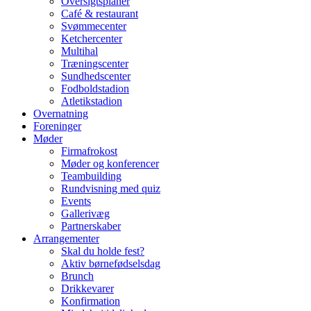
Oversigtsplaner
Café & restaurant
Svømmecenter
Ketchercenter
Multihal
Træningscenter
Sundhedscenter
Fodboldstadion
Atletikstadion
Overnatning
Foreninger
Møder
Firmafrokost
Møder og konferencer
Teambuilding
Rundvisning med quiz
Events
Gallerivæg
Partnerskaber
Arrangementer
Skal du holde fest?
Aktiv børnefødselsdag
Brunch
Drikkevarer
Konfirmation