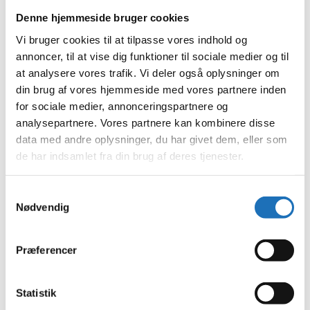
november 2023
oktober 2023
Denne hjemmeside bruger cookies
september 2023
Vi bruger cookies til at tilpasse vores indhold og
august 2023
juli 2023
annoncer, til at vise dig funktioner til sociale medier og til
juni 2023
at analysere vores trafik. Vi deler også oplysninger om
maj 2023
din brug af vores hjemmeside med vores partnere inden
april 2023
februar 2023
for sociale medier, annonceringspartnere og
januar 2023
analysepartnere. Vores partnere kan kombinere disse
december 2022
data med andre oplysninger, du har givet dem, eller som
november 2022
oktober 2022
de har indsamlet fra din brug af deres tjenester.
september 2022
august 2022
juli 2022
Samtykkevalg
juni 2022
Nødvendig
maj 2022
april 2022
marts 2022
Præferencer
februar 2022
januar 2022
december 2021
november 2021
Statistik
oktober 2021