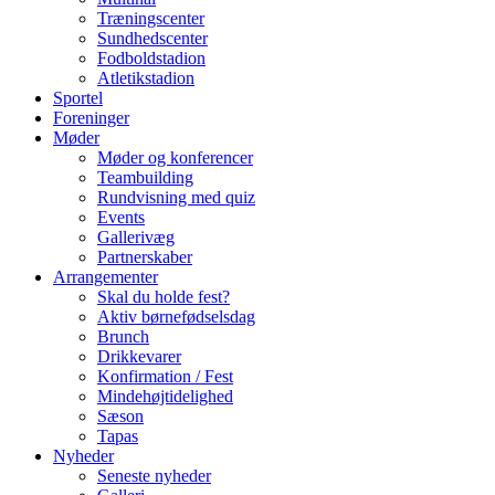
Træningscenter
Sundhedscenter
Fodboldstadion
Atletikstadion
Sportel
Foreninger
Møder
Møder og konferencer
Teambuilding
Rundvisning med quiz
Events
Gallerivæg
Partnerskaber
Arrangementer
Skal du holde fest?
Aktiv børnefødselsdag
Brunch
Drikkevarer
Konfirmation / Fest
Mindehøjtidelighed
Sæson
Tapas
Nyheder
Seneste nyheder