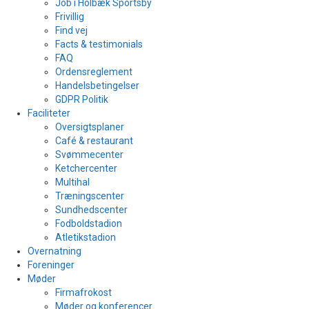
Job i Holbæk Sportsby
Frivillig
Find vej
Facts & testimonials
FAQ
Ordensreglement
Handelsbetingelser
GDPR Politik
Faciliteter
Oversigtsplaner
Café & restaurant
Svømmecenter
Ketchercenter
Multihal
Træningscenter
Sundhedscenter
Fodboldstadion
Atletikstadion
Overnatning
Foreninger
Møder
Firmafrokost
Møder og konferencer