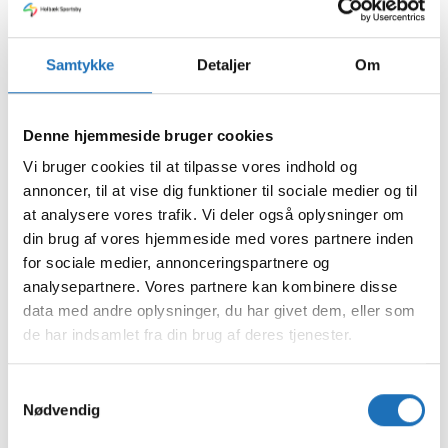
november 2023
oktober 2023
september 2023
Samtykke
Detaljer
Om
august 2023
juli 2023
juni 2023
maj 2023
Denne hjemmeside bruger cookies
april 2023
februar 2023
Vi bruger cookies til at tilpasse vores indhold og
januar 2023
annoncer, til at vise dig funktioner til sociale medier og til
december 2022
at analysere vores trafik. Vi deler også oplysninger om
november 2022
din brug af vores hjemmeside med vores partnere inden
oktober 2022
for sociale medier, annonceringspartnere og
september 2022
august 2022
analysepartnere. Vores partnere kan kombinere disse
juli 2022
data med andre oplysninger, du har givet dem, eller som
juni 2022
de har indsamlet fra din brug af deres tjenester.
maj 2022
april 2022
marts 2022
Samtykkevalg
februar 2022
Nødvendig
januar 2022
december 2021