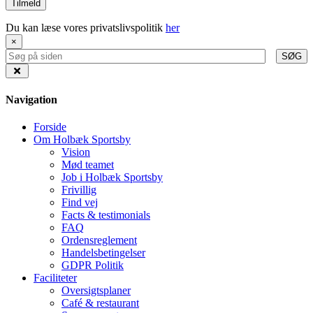
Du kan læse vores privatslivspolitik
her
×
SØG
Navigation
Forside
Om Holbæk Sportsby
Vision
Mød teamet
Job i Holbæk Sportsby
Frivillig
Find vej
Facts & testimonials
FAQ
Ordensreglement
Handelsbetingelser
GDPR Politik
Faciliteter
Oversigtsplaner
Café & restaurant