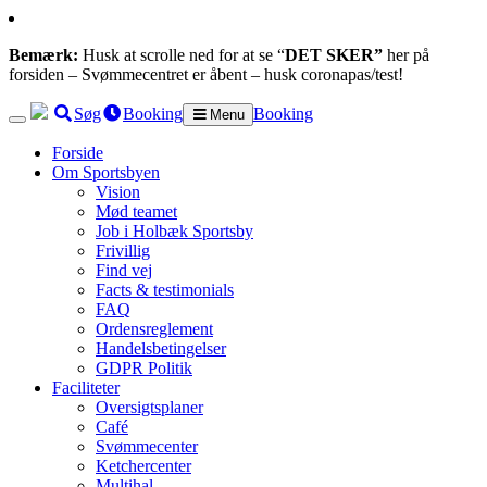
Bemærk:
Husk at scrolle ned for at se “
DET SKER”
her på
forsiden – Svømmecentret er åbent – husk coronapas/test!
Søg
Booking
Booking
Menu
Forside
Om Sportsbyen
Vision
Mød teamet
Job i Holbæk Sportsby
Frivillig
Find vej
Facts & testimonials
FAQ
Ordensreglement
Handelsbetingelser
GDPR Politik
Faciliteter
Oversigtsplaner
Café
Svømmecenter
Ketchercenter
Multihal