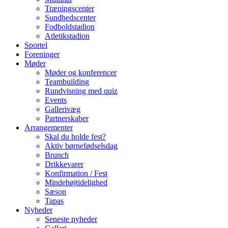
Træningscenter
Sundhedscenter
Fodboldstadion
Atletikstadion
Sportel
Foreninger
Møder
Møder og konferencer
Teambuilding
Rundvisning med quiz
Events
Gallerivæg
Partnerskaber
Arrangementer
Skal du holde fest?
Aktiv børnefødselsdag
Brunch
Drikkevarer
Konfirmation / Fest
Mindehøjtidelighed
Sæson
Tapas
Nyheder
Seneste nyheder