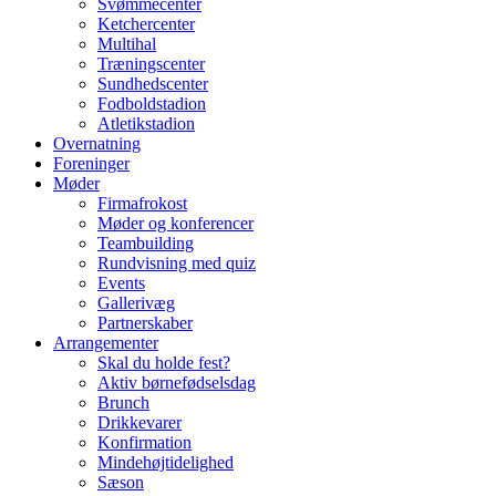
Svømmecenter
Ketchercenter
Multihal
Træningscenter
Sundhedscenter
Fodboldstadion
Atletikstadion
Overnatning
Foreninger
Møder
Firmafrokost
Møder og konferencer
Teambuilding
Rundvisning med quiz
Events
Gallerivæg
Partnerskaber
Arrangementer
Skal du holde fest?
Aktiv børnefødselsdag
Brunch
Drikkevarer
Konfirmation
Mindehøjtidelighed
Sæson