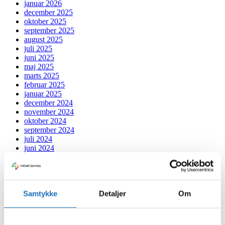
januar 2026
december 2025
oktober 2025
september 2025
august 2025
juli 2025
juni 2025
maj 2025
marts 2025
februar 2025
januar 2025
december 2024
november 2024
oktober 2024
september 2024
juli 2024
juni 2024
maj 2024
april 2024
marts 2024
februar 2024
januar 2024
Samtykke
Detaljer
Om
december 2023
november 2023
oktober 2023