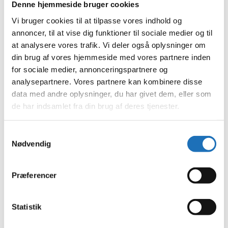
Denne hjemmeside bruger cookies
september 2023
august 2023
Vi bruger cookies til at tilpasse vores indhold og
juli 2023
juni 2023
annoncer, til at vise dig funktioner til sociale medier og til
maj 2023
at analysere vores trafik. Vi deler også oplysninger om
april 2023
din brug af vores hjemmeside med vores partnere inden
februar 2023
januar 2023
for sociale medier, annonceringspartnere og
december 2022
analysepartnere. Vores partnere kan kombinere disse
november 2022
data med andre oplysninger, du har givet dem, eller som
oktober 2022
september 2022
de har indsamlet fra din brug af deres tjenester.
august 2022
juli 2022
juni 2022
Samtykkevalg
maj 2022
Nødvendig
april 2022
marts 2022
februar 2022
Præferencer
januar 2022
december 2021
november 2021
oktober 2021
Statistik
september 2021
august 2021