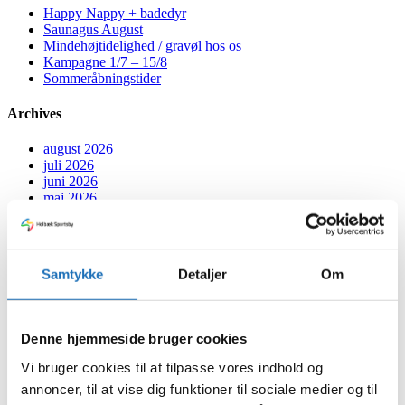
Happy Nappy + badedyr
Saunagus August
Mindehøjtidelighed / gravøl hos os
Kampagne 1/7 – 15/8
Sommeråbningstider
Archives
august 2026
juli 2026
juni 2026
maj 2026
april 2026
marts 2026
februar 2026
januar 2026
Samtykke
Detaljer
Om
december 2025
oktober 2025
september 2025
august 2025
Denne hjemmeside bruger cookies
juli 2025
juni 2025
Vi bruger cookies til at tilpasse vores indhold og
maj 2025
annoncer, til at vise dig funktioner til sociale medier og til
marts 2025