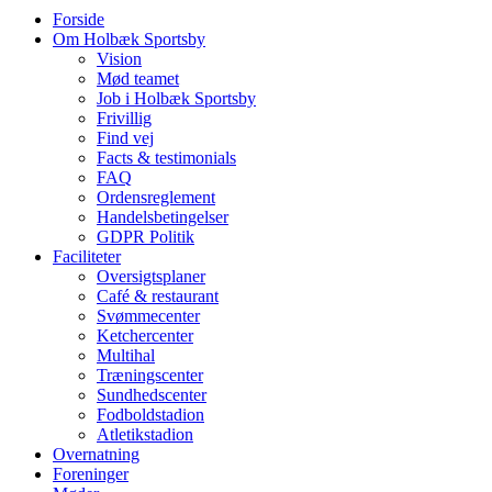
Forside
Om Holbæk Sportsby
Vision
Mød teamet
Job i Holbæk Sportsby
Frivillig
Find vej
Facts & testimonials
FAQ
Ordensreglement
Handelsbetingelser
GDPR Politik
Faciliteter
Oversigtsplaner
Café & restaurant
Svømmecenter
Ketchercenter
Multihal
Træningscenter
Sundhedscenter
Fodboldstadion
Atletikstadion
Overnatning
Foreninger