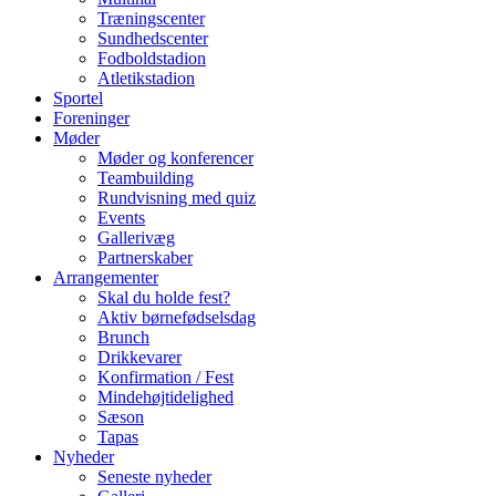
Træningscenter
Sundhedscenter
Fodboldstadion
Atletikstadion
Sportel
Foreninger
Møder
Møder og konferencer
Teambuilding
Rundvisning med quiz
Events
Gallerivæg
Partnerskaber
Arrangementer
Skal du holde fest?
Aktiv børnefødselsdag
Brunch
Drikkevarer
Konfirmation / Fest
Mindehøjtidelighed
Sæson
Tapas
Nyheder
Seneste nyheder