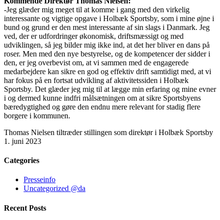
Kommende Direktør Thomas Nielsen:
-Jeg glæder mig meget til at komme i gang med den virkelig
interessante og vigtige opgave i Holbæk Sportsby, som i mine øjne i
bund og grund er den mest interessante af sin slags i Danmark. Jeg
ved, der er udfordringer økonomisk, driftsmæssigt og med
udviklingen, så jeg bilder mig ikke ind, at det her bliver en dans på
roser. Men med den nye bestyrelse, og de kompetencer der sidder i
den, er jeg overbevist om, at vi sammen med de engagerede
medarbejdere kan sikre en god og effektiv drift samtidigt med, at vi
har fokus på en fortsat udvikling af aktivitetssiden i Holbæk
Sportsby. Det glæder jeg mig til at lægge min erfaring og mine evner
i og dermed kunne indfri målsætningen om at sikre Sportsbyens
bæredygtighed og gøre den endnu mere relevant for stadig flere
borgere i kommunen.
Thomas Nielsen tiltræder stillingen som direktør i Holbæk Sportsby
1. juni 2023
Categories
Presseinfo
Uncategorized @da
Recent Posts