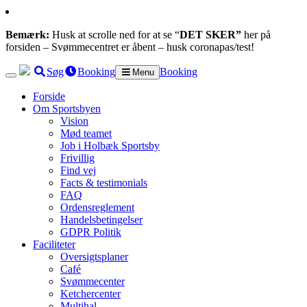
Bemærk:
Husk at scrolle ned for at se “
DET SKER”
her på
forsiden – Svømmecentret er åbent – husk coronapas/test!
Søg
Booking
Booking
Menu
Forside
Om Sportsbyen
Vision
Mød teamet
Job i Holbæk Sportsby
Frivillig
Find vej
Facts & testimonials
FAQ
Ordensreglement
Handelsbetingelser
GDPR Politik
Faciliteter
Oversigtsplaner
Café
Svømmecenter
Ketchercenter
Multihal