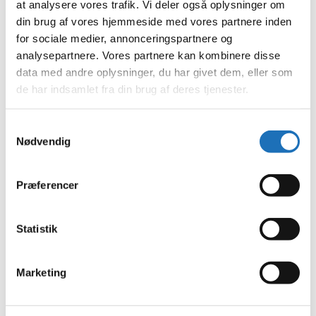
februar 2025
at analysere vores trafik. Vi deler også oplysninger om
januar 2025
din brug af vores hjemmeside med vores partnere inden
december 2024
for sociale medier, annonceringspartnere og
november 2024
oktober 2024
analysepartnere. Vores partnere kan kombinere disse
september 2024
data med andre oplysninger, du har givet dem, eller som
juli 2024
de har indsamlet fra din brug af deres tjenester.
juni 2024
maj 2024
april 2024
Samtykkevalg
marts 2024
Nødvendig
februar 2024
januar 2024
december 2023
november 2023
Præferencer
oktober 2023
september 2023
august 2023
Statistik
juli 2023
juni 2023
maj 2023
april 2023
Marketing
februar 2023
januar 2023
december 2022