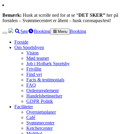
Bemærk:
Husk at scrolle ned for at se “
DET SKER”
her på
forsiden – Svømmecentret er åbent – husk coronapas/test!
Søg
Booking
Booking
Menu
Forside
Om Sportsbyen
Vision
Mød teamet
Job i Holbæk Sportsby
Frivillig
Find vej
Facts & testimonials
FAQ
Ordensreglement
Handelsbetingelser
GDPR Politik
Faciliteter
Oversigtsplaner
Café
Svømmecenter
Ketchercenter
Multihal