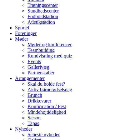
Træningscenter
Sundhedscenter
Fodboldstadion
Atletikstadion
Sportel
Foreninger
Møder
Møder og konferencer
Teambuilding
Rundvisning med quiz
Events
Gallerivæg
Partnerskaber
Arrangementer
Skal du holde fest?
Aktiv børnefødselsdag
Brunch
Drikkevarer
Konfirmation / Fest
Mindehøjtidelighed
Sæson
Tapas
Nyheder
Seneste nyheder