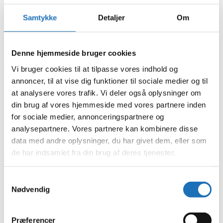
Sådan samarbejder Sportsbyen
Samtykke
Detaljer
Om
23. juni 2022
Denne hjemmeside bruger cookies
3 tips til en sikker tur i vandet
Vi bruger cookies til at tilpasse vores indhold og
annoncer, til at vise dig funktioner til sociale medier og til
23. juni 2022
at analysere vores trafik. Vi deler også oplysninger om
din brug af vores hjemmeside med vores partnere inden
for sociale medier, annonceringspartnere og
Hvorfor ser Sportsbyens logo sådan ud?
analysepartnere. Vores partnere kan kombinere disse
data med andre oplysninger, du har givet dem, eller som
22. juni 2022
de har indsamlet fra din brug af deres tjenester.
Lækker, fleksibel firmafrokost
Samtykkevalg
Nødvendig
22. juni 2022
Indlægsinddeling
Præferencer