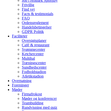
Job i Holbæk Sportsby
Frivillig
Find vej
Facts & testimonials
FAQ
Ordensreglement
Handelsbetingelser
GDPR Politik
Faciliteter
Oversigtsplaner
Café & restaurant
Svømmecenter
Ketchercenter
Multihal
Træningscenter
Sundhedscenter
Fodboldstadion
Atletikstadion
Overnatning
Foreninger
Møder
Firmafrokost
Møder og konferencer
Teambuilding
Rundvisning med quiz