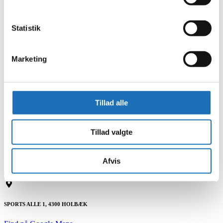
1
2
Næste
Statistik
Categories
Bevægelse
Marketing
Fællesskab
Samarbejde
Sundhed
Recent Posts
Tillad alle
Samarbejde, der inspirerer
Fællesskab og Sport i Holbæk
Tillad valgte
Lækker, fleksibel firmafrokost
Hvorfor ser Sportsbyens logo sådan ud?
3 tips til en sikker tur i vandet
Afvis
SPORTS ALLE 1, 4300 HOLBÆK