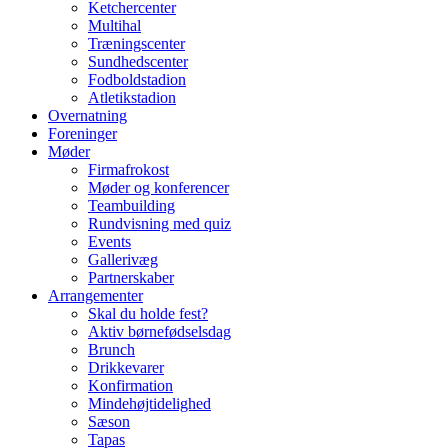
Ketchercenter
Multihal
Træningscenter
Sundhedscenter
Fodboldstadion
Atletikstadion
Overnatning
Foreninger
Møder
Firmafrokost
Møder og konferencer
Teambuilding
Rundvisning med quiz
Events
Gallerivæg
Partnerskaber
Arrangementer
Skal du holde fest?
Aktiv børnefødselsdag
Brunch
Drikkevarer
Konfirmation
Mindehøjtidelighed
Sæson
Tapas