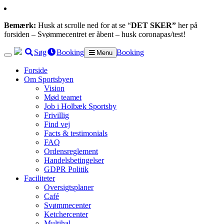
Bemærk:
Husk at scrolle ned for at se “
DET SKER”
her på
forsiden – Svømmecentret er åbent – husk coronapas/test!
Søg
Booking
Booking
Menu
Forside
Om Sportsbyen
Vision
Mød teamet
Job i Holbæk Sportsby
Frivillig
Find vej
Facts & testimonials
FAQ
Ordensreglement
Handelsbetingelser
GDPR Politik
Faciliteter
Oversigtsplaner
Café
Svømmecenter
Ketchercenter
Multihal