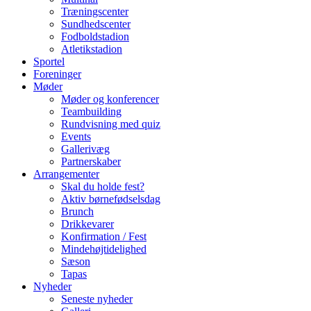
Træningscenter
Sundhedscenter
Fodboldstadion
Atletikstadion
Sportel
Foreninger
Møder
Møder og konferencer
Teambuilding
Rundvisning med quiz
Events
Gallerivæg
Partnerskaber
Arrangementer
Skal du holde fest?
Aktiv børnefødselsdag
Brunch
Drikkevarer
Konfirmation / Fest
Mindehøjtidelighed
Sæson
Tapas
Nyheder
Seneste nyheder