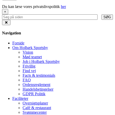
Du kan læse vores privatslivspolitik
her
×
SØG
Navigation
Forside
Om Holbæk Sportsby
Vision
Mød teamet
Job i Holbæk Sportsby
Frivillig
Find vej
Facts & testimonials
FAQ
Ordensreglement
Handelsbetingelser
GDPR Politik
Faciliteter
Oversigtsplaner
Café & restaurant
Svømmecenter