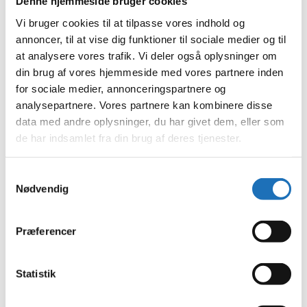
Denne hjemmeside bruger cookies
august 2023
juli 2023
Vi bruger cookies til at tilpasse vores indhold og
juni 2023
annoncer, til at vise dig funktioner til sociale medier og til
maj 2023
at analysere vores trafik. Vi deler også oplysninger om
april 2023
februar 2023
din brug af vores hjemmeside med vores partnere inden
januar 2023
for sociale medier, annonceringspartnere og
december 2022
analysepartnere. Vores partnere kan kombinere disse
november 2022
oktober 2022
data med andre oplysninger, du har givet dem, eller som
september 2022
de har indsamlet fra din brug af deres tjenester.
august 2022
juli 2022
juni 2022
Samtykkevalg
maj 2022
Nødvendig
april 2022
marts 2022
februar 2022
januar 2022
Præferencer
december 2021
november 2021
oktober 2021
Statistik
september 2021
august 2021
juli 2021