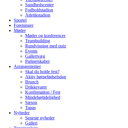
Sundhedscenter
Fodboldstadion
Atletikstadion
Sportel
Foreninger
Møder
Møder og konferencer
Teambuilding
Rundvisning med quiz
Events
Gallerivæg
Partnerskaber
Arrangementer
Skal du holde fest?
Aktiv børnefødselsdag
Brunch
Drikkevarer
Konfirmation / Fest
Mindehøjtidelighed
Sæson
Tapas
Nyheder
Seneste nyheder
Galleri