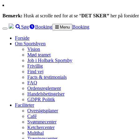
Bemærk:
Husk at scrolle ned for at se “
DET SKER”
her på forside
Søg
Booking
Booking
Menu
Forside
Om Sportsbyen
Vision
Mød teamet
Job i Holbæk Sportsby
Frivillig
Find vej
Facts & testimonials
FAQ
Ordensreglement
Handelsbetingelser
GDPR Politik
Faciliteter
Oversigtsplaner
Café
Svømmecenter
Ketchercenter
Multihal
Træningscenter