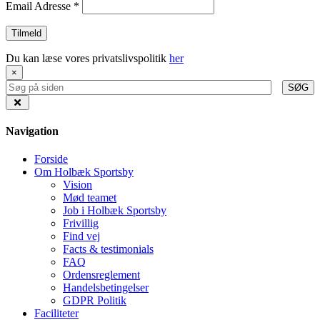
Email Adresse
*
Du kan læse vores privatslivspolitik
her
×
SØG
Navigation
Forside
Om Holbæk Sportsby
Vision
Mød teamet
Job i Holbæk Sportsby
Frivillig
Find vej
Facts & testimonials
FAQ
Ordensreglement
Handelsbetingelser
GDPR Politik
Faciliteter