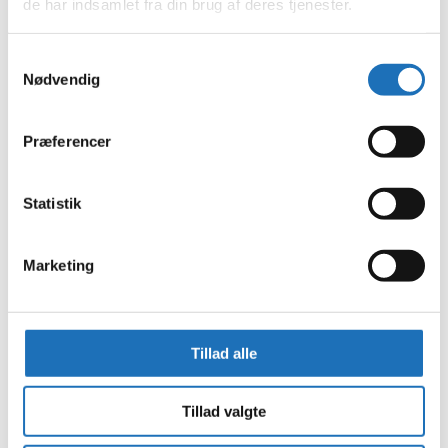
de har indsamlet fra din brug af deres tjenester.
november 2023
oktober 2023
september 2023
Samtykkevalg
august 2023
Nødvendig
juli 2023
juni 2023
maj 2023
april 2023
Præferencer
februar 2023
januar 2023
december 2022
Statistik
november 2022
oktober 2022
september 2022
Marketing
august 2022
juli 2022
juni 2022
maj 2022
april 2022
Tillad alle
marts 2022
februar 2022
januar 2022
december 2021
Tillad valgte
november 2021
oktober 2021