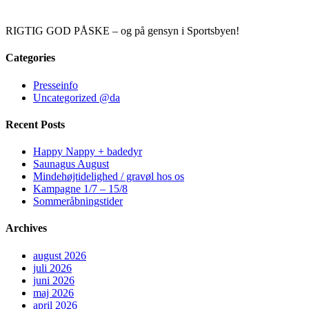
RIGTIG GOD PÅSKE – og på gensyn i Sportsbyen!
Categories
Presseinfo
Uncategorized @da
Recent Posts
Happy Nappy + badedyr
Saunagus August
Mindehøjtidelighed / gravøl hos os
Kampagne 1/7 – 15/8
Sommeråbningstider
Archives
august 2026
juli 2026
juni 2026
maj 2026
april 2026