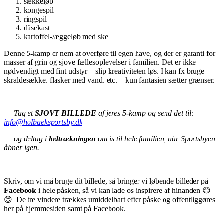
sækkeløb
kongespil
ringspil
dåsekast
kartoffel-/æggeløb med ske
Denne 5-kamp er nem at overføre til egen have, og der er garanti for
masser af grin og sjove fællesoplevelser i familien. Det er ikke
nødvendigt med fint udstyr – slip kreativiteten løs. I kan fx bruge
skraldesække, flasker med vand, etc. – kun fantasien sætter grænser.
Tag et
SJOVT BILLEDE
af jeres 5-kamp og send det til:
info@holbaeksportsby.dk
og deltag i
lodtrækningen
om is til hele familien, når Sportsbyen
åbner igen.
Skriv, om vi må bruge dit billede, så bringer vi løbende billeder på
Facebook
i hele påsken, så vi kan lade os inspirere af hinanden 😊
😊 De tre vindere trækkes umiddelbart efter påske og offentliggøres
her på hjemmesiden samt på Facebook.