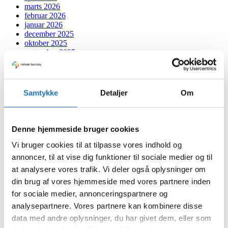
marts 2026
februar 2026
januar 2026
december 2025
oktober 2025
september 2025
august 2025
juli 2025
juni 2025
maj 2025
Samtykke
Detaljer
Om
marts 2025
februar 2025
januar 2025
december 2024
Denne hjemmeside bruger cookies
november 2024
oktober 2024
Vi bruger cookies til at tilpasse vores indhold og
september 2024
annoncer, til at vise dig funktioner til sociale medier og til
juli 2024
at analysere vores trafik. Vi deler også oplysninger om
juni 2024
maj 2024
din brug af vores hjemmeside med vores partnere inden
april 2024
for sociale medier, annonceringspartnere og
marts 2024
analysepartnere. Vores partnere kan kombinere disse
februar 2024
januar 2024
data med andre oplysninger, du har givet dem, eller som
december 2023