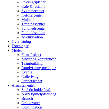
Oversigtsplaner
Café & restaurant
Svømmecenter
Ketchercenter
Multihal
Træningscenter
Sundhedscenter
Fodboldstadion
Atletikstadion
Overnatning
Foreninger
Møder
Firmafrokost
Møder og konferencer
Teambuilding
Rundvisning med quiz
Events
Gallerivæg
Partnerskaber
Arrangementer
Skal du holde fest?
Aktiv børnefødselsdag
Brunch
Drikkevarer
Konfirmation