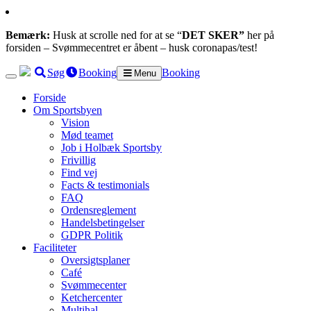
Bemærk:
Husk at scrolle ned for at se “
DET SKER”
her på
forsiden – Svømmecentret er åbent – husk coronapas/test!
Søg
Booking
Booking
Menu
Forside
Om Sportsbyen
Vision
Mød teamet
Job i Holbæk Sportsby
Frivillig
Find vej
Facts & testimonials
FAQ
Ordensreglement
Handelsbetingelser
GDPR Politik
Faciliteter
Oversigtsplaner
Café
Svømmecenter
Ketchercenter
Multihal