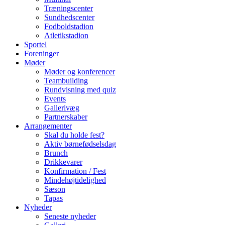
Træningscenter
Sundhedscenter
Fodboldstadion
Atletikstadion
Sportel
Foreninger
Møder
Møder og konferencer
Teambuilding
Rundvisning med quiz
Events
Gallerivæg
Partnerskaber
Arrangementer
Skal du holde fest?
Aktiv børnefødselsdag
Brunch
Drikkevarer
Konfirmation / Fest
Mindehøjtidelighed
Sæson
Tapas
Nyheder
Seneste nyheder