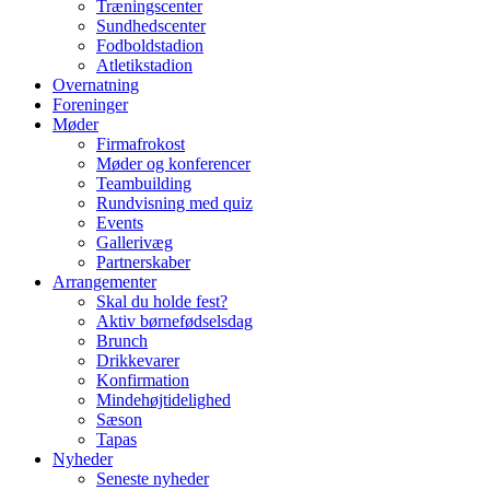
Træningscenter
Sundhedscenter
Fodboldstadion
Atletikstadion
Overnatning
Foreninger
Møder
Firmafrokost
Møder og konferencer
Teambuilding
Rundvisning med quiz
Events
Gallerivæg
Partnerskaber
Arrangementer
Skal du holde fest?
Aktiv børnefødselsdag
Brunch
Drikkevarer
Konfirmation
Mindehøjtidelighed
Sæson
Tapas
Nyheder
Seneste nyheder