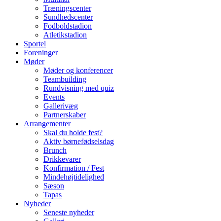
Træningscenter
Sundhedscenter
Fodboldstadion
Atletikstadion
Sportel
Foreninger
Møder
Møder og konferencer
Teambuilding
Rundvisning med quiz
Events
Gallerivæg
Partnerskaber
Arrangementer
Skal du holde fest?
Aktiv børnefødselsdag
Brunch
Drikkevarer
Konfirmation / Fest
Mindehøjtidelighed
Sæson
Tapas
Nyheder
Seneste nyheder