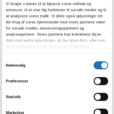
juni 2023
Vi bruger cookies til at tilpasse vores indhold og
maj 2023
annoncer, til at vise dig funktioner til sociale medier og til
april 2023
at analysere vores trafik. Vi deler også oplysninger om
februar 2023
januar 2023
din brug af vores hjemmeside med vores partnere inden
december 2022
for sociale medier, annonceringspartnere og
november 2022
analysepartnere. Vores partnere kan kombinere disse
oktober 2022
september 2022
data med andre oplysninger, du har givet dem, eller som
august 2022
de har indsamlet fra din brug af deres tjenester.
juli 2022
juni 2022
maj 2022
Samtykkevalg
april 2022
Nødvendig
marts 2022
februar 2022
januar 2022
december 2021
Præferencer
november 2021
oktober 2021
september 2021
Statistik
august 2021
juli 2021
juni 2021
Marketing
maj 2021