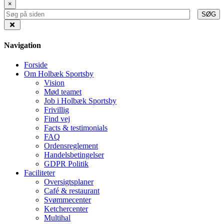
×
SØG
Navigation
Forside
Om Holbæk Sportsby
Vision
Mød teamet
Job i Holbæk Sportsby
Frivillig
Find vej
Facts & testimonials
FAQ
Ordensreglement
Handelsbetingelser
GDPR Politik
Faciliteter
Oversigtsplaner
Café & restaurant
Svømmecenter
Ketchercenter
Multihal