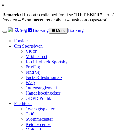
Bemærk:
Husk at scrolle ned for at se “
DET SKER”
her på
forsiden – Svømmecentret er åbent – husk coronapas/test!
Søg
Booking
Booking
Menu
Forside
Om Sportsbyen
Vision
Mød teamet
Job i Holbæk Sportsby
Frivillig
Find vej
Facts & testimonials
FAQ
Ordensreglement
Handelsbetingelser
GDPR Politik
Faciliteter
Oversigtsplaner
Café
Svømmecenter
Ketchercenter
Multihal