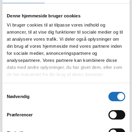
februar 2024
januar 2024
december 2023
Denne hjemmeside bruger cookies
november 2023
oktober 2023
Vi bruger cookies til at tilpasse vores indhold og
september 2023
annoncer, til at vise dig funktioner til sociale medier og til
august 2023
at analysere vores trafik. Vi deler også oplysninger om
juli 2023
juni 2023
din brug af vores hjemmeside med vores partnere inden
maj 2023
for sociale medier, annonceringspartnere og
april 2023
analysepartnere. Vores partnere kan kombinere disse
februar 2023
januar 2023
data med andre oplysninger, du har givet dem, eller som
december 2022
de har indsamlet fra din brug af deres tjenester.
november 2022
oktober 2022
september 2022
Samtykkevalg
august 2022
Nødvendig
juli 2022
juni 2022
maj 2022
april 2022
Præferencer
marts 2022
februar 2022
januar 2022