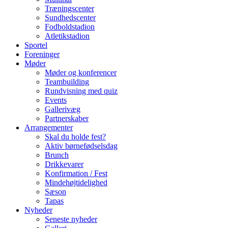
Træningscenter
Sundhedscenter
Fodboldstadion
Atletikstadion
Sportel
Foreninger
Møder
Møder og konferencer
Teambuilding
Rundvisning med quiz
Events
Gallerivæg
Partnerskaber
Arrangementer
Skal du holde fest?
Aktiv børnefødselsdag
Brunch
Drikkevarer
Konfirmation / Fest
Mindehøjtidelighed
Sæson
Tapas
Nyheder
Seneste nyheder