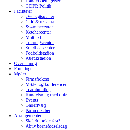
Handelsbetingelser
GDPR Politik
Faciliteter
Oversigtsplaner
Café & restaurant
Svømmecenter
Ketchercenter
Multihal
Træningscenter
Sundhedscenter
Fodboldstadion
Atletikstadion
Overnatning
Foreninger
Møder
Firmafrokost
Møder og konferencer
Teambuilding
Rundvisning med quiz
Events
Gallerivæg
Partnerskaber
Arrangementer
Skal du holde fest?
Aktiv børnefødselsdag