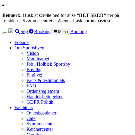
Bemærk:
Husk at scrolle ned for at se “
DET SKER”
her på
forsiden – Svømmecentret er åbent – husk coronapas/test!
Søg
Booking
Booking
Menu
Forside
Om Sportsbyen
Vision
Mød teamet
Job i Holbæk Sportsby
Frivillig
Find vej
Facts & testimonials
FAQ
Ordensreglement
Handelsbetingelser
GDPR Politik
Faciliteter
Oversigtsplaner
Café
Svømmecenter
Ketchercenter
Multihal