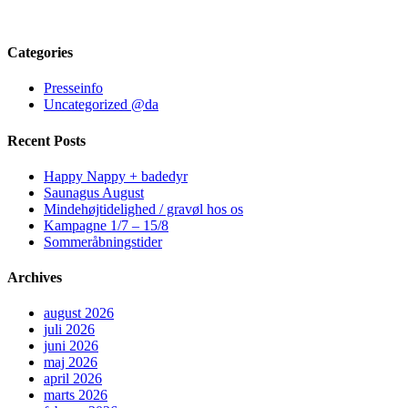
Categories
Presseinfo
Uncategorized @da
Recent Posts
Happy Nappy + badedyr
Saunagus August
Mindehøjtidelighed / gravøl hos os
Kampagne 1/7 – 15/8
Sommeråbningstider
Archives
august 2026
juli 2026
juni 2026
maj 2026
april 2026
marts 2026