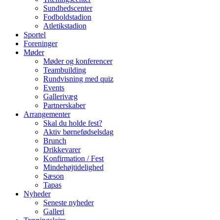
Sundhedscenter
Fodboldstadion
Atletikstadion
Sportel
Foreninger
Møder
Møder og konferencer
Teambuilding
Rundvisning med quiz
Events
Gallerivæg
Partnerskaber
Arrangementer
Skal du holde fest?
Aktiv børnefødselsdag
Brunch
Drikkevarer
Konfirmation / Fest
Mindehøjtidelighed
Sæson
Tapas
Nyheder
Seneste nyheder
Galleri