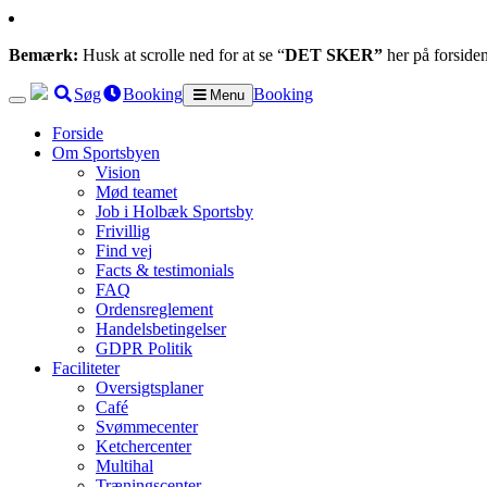
Bemærk:
Husk at scrolle ned for at se “
DET SKER”
her på forside
Søg
Booking
Booking
Menu
Forside
Om Sportsbyen
Vision
Mød teamet
Job i Holbæk Sportsby
Frivillig
Find vej
Facts & testimonials
FAQ
Ordensreglement
Handelsbetingelser
GDPR Politik
Faciliteter
Oversigtsplaner
Café
Svømmecenter
Ketchercenter
Multihal
Træningscenter