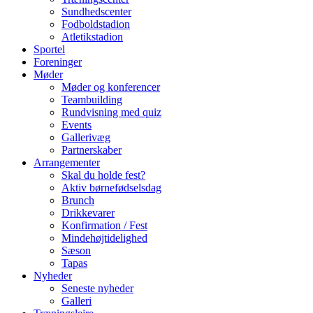
Sundhedscenter
Fodboldstadion
Atletikstadion
Sportel
Foreninger
Møder
Møder og konferencer
Teambuilding
Rundvisning med quiz
Events
Gallerivæg
Partnerskaber
Arrangementer
Skal du holde fest?
Aktiv børnefødselsdag
Brunch
Drikkevarer
Konfirmation / Fest
Mindehøjtidelighed
Sæson
Tapas
Nyheder
Seneste nyheder
Galleri