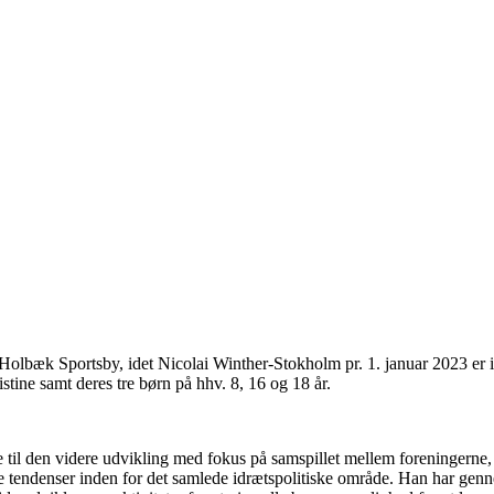
 Holbæk Sportsby, idet Nicolai Winther-Stokholm pr. 1. januar 2023 er i
ine samt deres tre børn på hhv. 8, 16 og 18 år.
idrage til den videre udvikling med fokus på samspillet mellem foreni
 tendenser inden for det samlede idrætspolitiske område. Han har genn