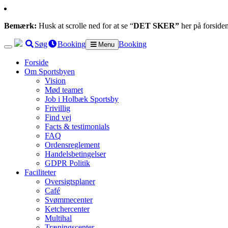
Bemærk:
Husk at scrolle ned for at se “
DET SKER”
her på forside
Søg
Booking
Booking
Menu
Forside
Om Sportsbyen
Vision
Mød teamet
Job i Holbæk Sportsby
Frivillig
Find vej
Facts & testimonials
FAQ
Ordensreglement
Handelsbetingelser
GDPR Politik
Faciliteter
Oversigtsplaner
Café
Svømmecenter
Ketchercenter
Multihal
Træningscenter