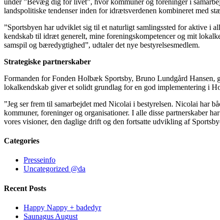
under ”Bevæg dig for livet”, hvor kommuner og foreninger i samarbejde 
landspolitiske tendenser inden for idrætsverdenen kombineret med st
”Sportsbyen har udviklet sig til et naturligt samlingssted for aktive i 
kendskab til idræt generelt, mine foreningskompetencer og mit lokalke
samspil og bæredygtighed”, udtaler det nye bestyrelsesmedlem.
Strategiske partnerskaber
Formanden for Fonden Holbæk Sportsby, Bruno Lundgård Hansen, glæd
lokalkendskab giver et solidt grundlag for en god implementering i H
”Jeg ser frem til samarbejdet med Nicolai i bestyrelsen. Nicolai har b
kommuner, foreninger og organisationer. I alle disse partnerskaber har
vores visioner, den daglige drift og den fortsatte udvikling af Sportsb
Categories
Presseinfo
Uncategorized @da
Recent Posts
Happy Nappy + badedyr
Saunagus August