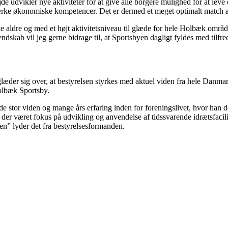
udvikler nye aktiviteter for at give alle borgere mulighed for at leve 
ærke økonomiske kompetencer. Det er dermed et meget optimalt match af 
alle aldre og med et højt aktivitetsniveau til glæde for hele Holbæk områ
ndskab vil jeg gerne bidrage til, at Sportsbyen dagligt fyldes med tilf
er sig over, at bestyrelsen styrkes med aktuel viden fra hele Danma
olbæk Sportsby.
åde stor viden og mange års erfaring inden for foreningslivet, hvor han d
 der været fokus på udvikling og anvendelse af tidssvarende idrætsfacil
yen” lyder det fra bestyrelsesformanden.