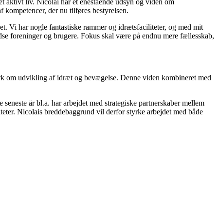
et aktivt liv. Nicolai har et enestående udsyn og viden om
kompetencer, der nu tilføres bestyrelsen.
det. Vi har nogle fantastiske rammer og idrætsfaciliteter, og med mit
redse foreninger og brugere. Fokus skal være på endnu mere fællesskab,
rk om udvikling af idræt og bevægelse. Denne viden kombineret med
e seneste år bl.a. har arbejdet med strategiske partnerskaber mellem
iteter. Nicolais breddebaggrund vil derfor styrke arbejdet med både