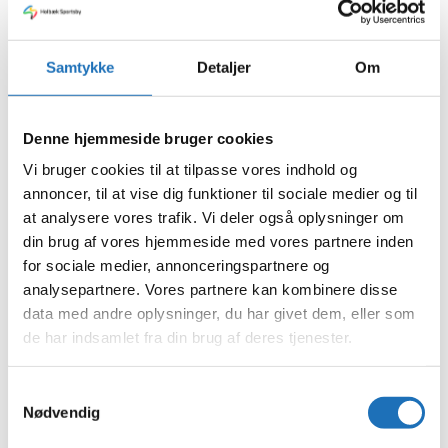
december 2024
november 2024
oktober 2024
Samtykke
Detaljer
Om
september 2024
juli 2024
juni 2024
maj 2024
Denne hjemmeside bruger cookies
april 2024
marts 2024
Vi bruger cookies til at tilpasse vores indhold og
februar 2024
annoncer, til at vise dig funktioner til sociale medier og til
januar 2024
december 2023
at analysere vores trafik. Vi deler også oplysninger om
november 2023
din brug af vores hjemmeside med vores partnere inden
oktober 2023
for sociale medier, annonceringspartnere og
september 2023
august 2023
analysepartnere. Vores partnere kan kombinere disse
juli 2023
data med andre oplysninger, du har givet dem, eller som
juni 2023
de har indsamlet fra din brug af deres tjenester.
maj 2023
april 2023
februar 2023
Samtykkevalg
januar 2023
Nødvendig
december 2022
november 2022
oktober 2022