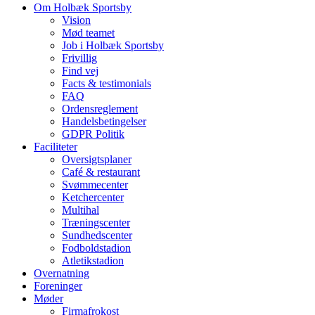
Om Holbæk Sportsby
Vision
Mød teamet
Job i Holbæk Sportsby
Frivillig
Find vej
Facts & testimonials
FAQ
Ordensreglement
Handelsbetingelser
GDPR Politik
Faciliteter
Oversigtsplaner
Café & restaurant
Svømmecenter
Ketchercenter
Multihal
Træningscenter
Sundhedscenter
Fodboldstadion
Atletikstadion
Overnatning
Foreninger
Møder
Firmafrokost