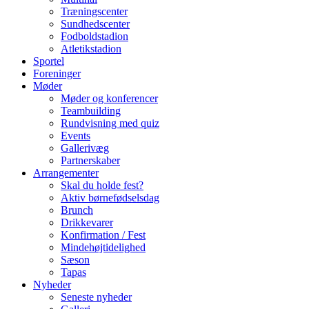
Træningscenter
Sundhedscenter
Fodboldstadion
Atletikstadion
Sportel
Foreninger
Møder
Møder og konferencer
Teambuilding
Rundvisning med quiz
Events
Gallerivæg
Partnerskaber
Arrangementer
Skal du holde fest?
Aktiv børnefødselsdag
Brunch
Drikkevarer
Konfirmation / Fest
Mindehøjtidelighed
Sæson
Tapas
Nyheder
Seneste nyheder