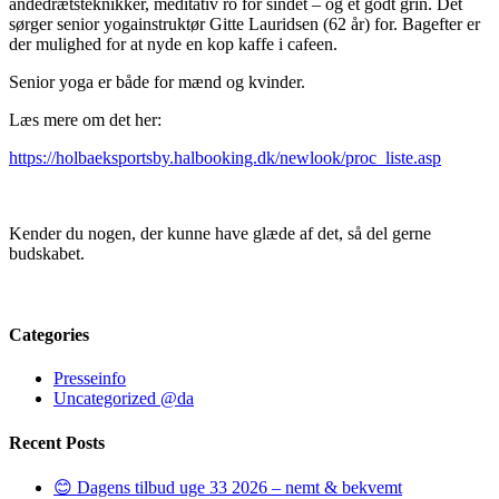
åndedrætsteknikker, meditativ ro for sindet – og et godt grin. Det
sørger senior yogainstruktør Gitte Lauridsen (62 år) for. Bagefter er
der mulighed for at nyde en kop kaffe i cafeen.
Senior yoga er både for mænd og kvinder.
Læs mere om det her:
https://holbaeksportsby.halbooking.dk/newlook/proc_liste.asp
Kender du nogen, der kunne have glæde af det, så del gerne
budskabet.
Categories
Presseinfo
Uncategorized @da
Recent Posts
😊 Dagens tilbud uge 33 2026 – nemt & bekvemt