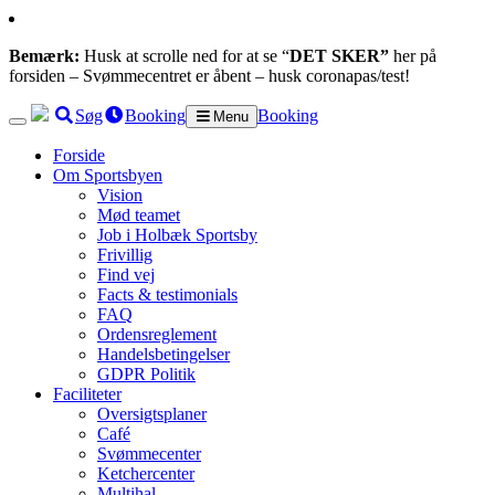
Bemærk:
Husk at scrolle ned for at se “
DET SKER”
her på
forsiden – Svømmecentret er åbent – husk coronapas/test!
Søg
Booking
Booking
Menu
Forside
Om Sportsbyen
Vision
Mød teamet
Job i Holbæk Sportsby
Frivillig
Find vej
Facts & testimonials
FAQ
Ordensreglement
Handelsbetingelser
GDPR Politik
Faciliteter
Oversigtsplaner
Café
Svømmecenter
Ketchercenter
Multihal