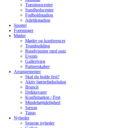
Træningscenter
Sundhedscenter
Fodboldstadion
Atletikstadion
Sportel
Foreninger
Møder
Møder og konferencer
Teambuilding
Rundvisning med quiz
Events
Gallerivæg
Partnerskaber
Arrangementer
Skal du holde fest?
Aktiv børnefødselsdag
Brunch
Drikkevarer
Konfirmation / Fest
Mindehøjtidelighed
Sæson
Tapas
Nyheder
Seneste nyheder