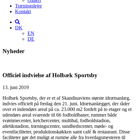
Galleri
Træningslejre
Kontakt
DK
EN
DE
Nyheder
Officiel indvielse af Holbæk Sportsby
13. juni 2019
Holbæk Sportsby, der er et af Skandinaviens største idrætsanlæg,
indvies officielt på fredag den 21. juni. Idrætsanlægget, der råder
over et indendørs areal på ca. 23.000 m2 fordelt på to etager og et
udendørs areal svarende til 66 fodboldbaner, rummer både
svømmecenter, ketchercenter, multihal, fodboldstadion,
atletikstadion, træningscenter, sundhedscenter, møde- og
eventfaciliteter, produktionskøkken samt café & restaurant. Disse
faciliteter gør det muligt at rumme alle fra hverdagsmesteren til