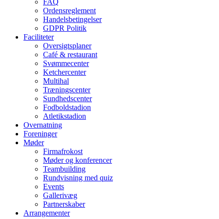
FAQ
Ordensreglement
Handelsbetingelser
GDPR Politik
Faciliteter
Oversigtsplaner
Café & restaurant
Svømmecenter
Ketchercenter
Multihal
Træningscenter
Sundhedscenter
Fodboldstadion
Atletikstadion
Overnatning
Foreninger
Møder
Firmafrokost
Møder og konferencer
Teambuilding
Rundvisning med quiz
Events
Gallerivæg
Partnerskaber
Arrangementer