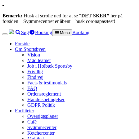
Bemærk:
Husk at scrolle ned for at se “
DET SKER”
her på
forsiden – Svømmecentret er åbent – husk coronapas/test!
Søg
Booking
Booking
Menu
Forside
Om Sportsbyen
Vision
Mød teamet
Job i Holbæk Sportsby
Frivillig
Find vej
Facts & testimonials
FAQ
Ordensreglement
Handelsbetingelser
GDPR Politik
Faciliteter
Oversigtsplaner
Café
Svømmecenter
Ketchercenter
Multihal