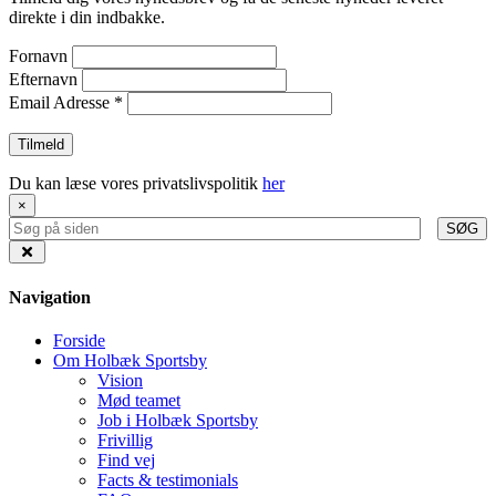
direkte i din indbakke.
Fornavn
Efternavn
Email Adresse
*
Du kan læse vores privatslivspolitik
her
×
SØG
Navigation
Forside
Om Holbæk Sportsby
Vision
Mød teamet
Job i Holbæk Sportsby
Frivillig
Find vej
Facts & testimonials