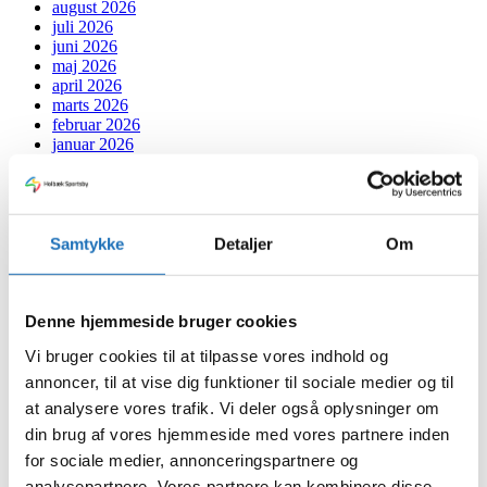
august 2026
juli 2026
juni 2026
maj 2026
april 2026
marts 2026
februar 2026
januar 2026
december 2025
oktober 2025
september 2025
august 2025
juli 2025
Samtykke
Detaljer
Om
juni 2025
maj 2025
marts 2025
februar 2025
Denne hjemmeside bruger cookies
januar 2025
Vi bruger cookies til at tilpasse vores indhold og
december 2024
november 2024
annoncer, til at vise dig funktioner til sociale medier og til
oktober 2024
at analysere vores trafik. Vi deler også oplysninger om
september 2024
din brug af vores hjemmeside med vores partnere inden
juli 2024
juni 2024
for sociale medier, annonceringspartnere og
maj 2024
analysepartnere. Vores partnere kan kombinere disse