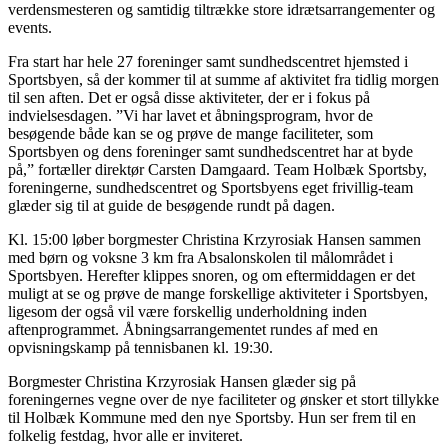
verdensmesteren og samtidig tiltrække store idrætsarrangementer og
events.
Fra start har hele 27 foreninger samt sundhedscentret hjemsted i
Sportsbyen, så der kommer til at summe af aktivitet fra tidlig morgen
til sen aften. Det er også disse aktiviteter, der er i fokus på
indvielsesdagen. ”Vi har lavet et åbningsprogram, hvor de
besøgende både kan se og prøve de mange faciliteter, som
Sportsbyen og dens foreninger samt sundhedscentret har at byde
på,” fortæller direktør Carsten Damgaard. Team Holbæk Sportsby,
foreningerne, sundhedscentret og Sportsbyens eget frivillig-team
glæder sig til at guide de besøgende rundt på dagen.
Kl. 15:00 løber borgmester Christina Krzyrosiak Hansen sammen
med børn og voksne 3 km fra Absalonskolen til målområdet i
Sportsbyen. Herefter klippes snoren, og om eftermiddagen er det
muligt at se og prøve de mange forskellige aktiviteter i Sportsbyen,
ligesom der også vil være forskellig underholdning inden
aftenprogrammet. Åbningsarrangementet rundes af med en
opvisningskamp på tennisbanen kl. 19:30.
Borgmester Christina Krzyrosiak Hansen glæder sig på
foreningernes vegne over de nye faciliteter og ønsker et stort tillykke
til Holbæk Kommune med den nye Sportsby. Hun ser frem til en
folkelig festdag, hvor alle er inviteret.