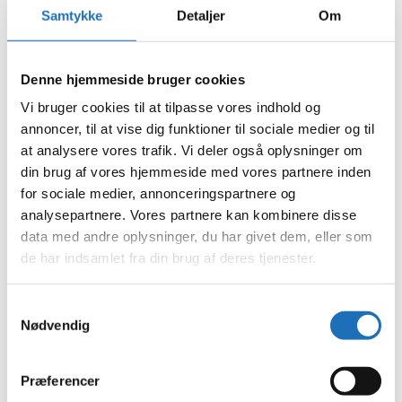
juni 2024
Samtykke
Detaljer
Om
maj 2024
april 2024
marts 2024
februar 2024
Denne hjemmeside bruger cookies
januar 2024
december 2023
Vi bruger cookies til at tilpasse vores indhold og
november 2023
annoncer, til at vise dig funktioner til sociale medier og til
oktober 2023
at analysere vores trafik. Vi deler også oplysninger om
september 2023
august 2023
din brug af vores hjemmeside med vores partnere inden
juli 2023
for sociale medier, annonceringspartnere og
juni 2023
analysepartnere. Vores partnere kan kombinere disse
maj 2023
april 2023
data med andre oplysninger, du har givet dem, eller som
februar 2023
de har indsamlet fra din brug af deres tjenester.
januar 2023
december 2022
november 2022
Samtykkevalg
oktober 2022
Nødvendig
september 2022
august 2022
juli 2022
juni 2022
Præferencer
maj 2022