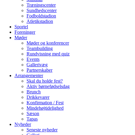
Træningscenter
Sundhedscenter
Fodboldstadion
Atletikstadion
Sportel
Foreninger
Møder
Møder og konferencer
Teambuilding
Rundvisning med quiz
Events
Gallerivæg
Partnerskaber
Arrangementer
Skal du holde fest?
Aktiv børnefødselsdag
Brunch
Drikkevarer
Konfirmation / Fest
Mindehøjtidelighed
Sæson
Tapas
Nyheder
Seneste nyheder