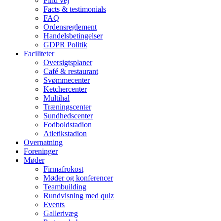
Find vej
Facts & testimonials
FAQ
Ordensreglement
Handelsbetingelser
GDPR Politik
Faciliteter
Oversigtsplaner
Café & restaurant
Svømmecenter
Ketchercenter
Multihal
Træningscenter
Sundhedscenter
Fodboldstadion
Atletikstadion
Overnatning
Foreninger
Møder
Firmafrokost
Møder og konferencer
Teambuilding
Rundvisning med quiz
Events
Gallerivæg