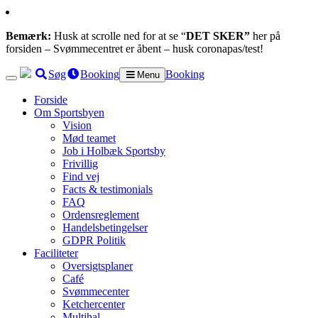
Bemærk:
Husk at scrolle ned for at se “
DET SKER”
her på
forsiden – Svømmecentret er åbent – husk coronapas/test!
Søg
Booking
Booking
Menu
Forside
Om Sportsbyen
Vision
Mød teamet
Job i Holbæk Sportsby
Frivillig
Find vej
Facts & testimonials
FAQ
Ordensreglement
Handelsbetingelser
GDPR Politik
Faciliteter
Oversigtsplaner
Café
Svømmecenter
Ketchercenter
Multihal