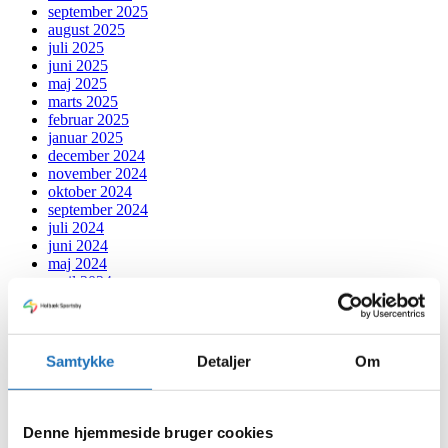
september 2025
august 2025
juli 2025
juni 2025
maj 2025
marts 2025
februar 2025
januar 2025
december 2024
november 2024
oktober 2024
september 2024
juli 2024
juni 2024
maj 2024
april 2024
marts 2024
februar 2024
januar 2024
december 2023
Samtykke
Detaljer
Om
november 2023
oktober 2023
september 2023
august 2023
Denne hjemmeside bruger cookies
juli 2023