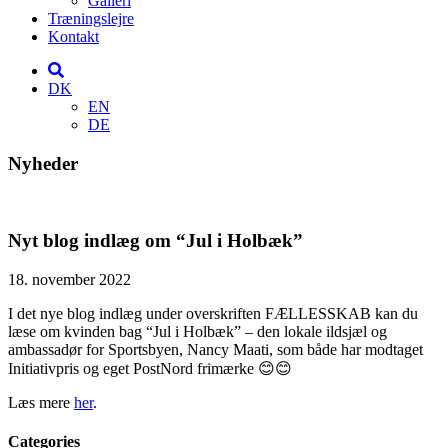
Galleri
Træningslejre
Kontakt
DK
EN
DE
Nyheder
Nyt blog indlæg om “Jul i Holbæk”
18. november 2022
I det nye blog indlæg under overskriften FÆLLESSKAB kan du
læse om kvinden bag “Jul i Holbæk” – den lokale ildsjæl og
ambassadør for Sportsbyen, Nancy Maati, som både har modtaget
Initiativpris og eget PostNord frimærke 😊😊
Læs mere
her
.
Categories