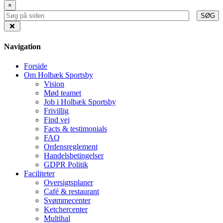
×
SØG
Navigation
Forside
Om Holbæk Sportsby
Vision
Mød teamet
Job i Holbæk Sportsby
Frivillig
Find vej
Facts & testimonials
FAQ
Ordensreglement
Handelsbetingelser
GDPR Politik
Faciliteter
Oversigtsplaner
Café & restaurant
Svømmecenter
Ketchercenter
Multihal