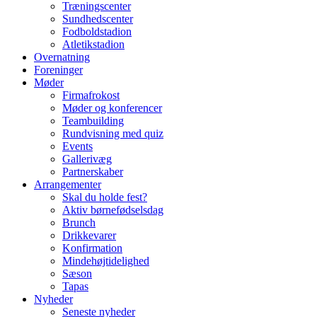
Træningscenter
Sundhedscenter
Fodboldstadion
Atletikstadion
Overnatning
Foreninger
Møder
Firmafrokost
Møder og konferencer
Teambuilding
Rundvisning med quiz
Events
Gallerivæg
Partnerskaber
Arrangementer
Skal du holde fest?
Aktiv børnefødselsdag
Brunch
Drikkevarer
Konfirmation
Mindehøjtidelighed
Sæson
Tapas
Nyheder
Seneste nyheder