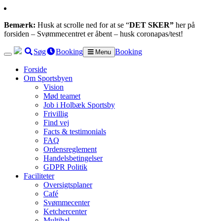
Bemærk:
Husk at scrolle ned for at se “
DET SKER”
her på
forsiden – Svømmecentret er åbent – husk coronapas/test!
Søg
Booking
Booking
Menu
Forside
Om Sportsbyen
Vision
Mød teamet
Job i Holbæk Sportsby
Frivillig
Find vej
Facts & testimonials
FAQ
Ordensreglement
Handelsbetingelser
GDPR Politik
Faciliteter
Oversigtsplaner
Café
Svømmecenter
Ketchercenter
Multihal