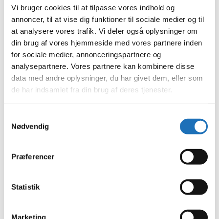
juni 2023
Vi bruger cookies til at tilpasse vores indhold og
maj 2023
annoncer, til at vise dig funktioner til sociale medier og til
april 2023
at analysere vores trafik. Vi deler også oplysninger om
februar 2023
januar 2023
din brug af vores hjemmeside med vores partnere inden
december 2022
for sociale medier, annonceringspartnere og
november 2022
analysepartnere. Vores partnere kan kombinere disse
oktober 2022
september 2022
data med andre oplysninger, du har givet dem, eller som
august 2022
de har indsamlet fra din brug af deres tjenester.
juli 2022
juni 2022
maj 2022
Samtykkevalg
april 2022
Nødvendig
marts 2022
februar 2022
januar 2022
Præferencer
december 2021
november 2021
oktober 2021
september 2021
Statistik
august 2021
juli 2021
juni 2021
Marketing
maj 2021