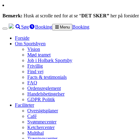
Bemærk:
Husk at scrolle ned for at se “
DET SKER”
her på forside
Søg
Booking
Booking
Menu
Forside
Om Sportsbyen
Vision
Mød teamet
Job i Holbæk Sportsby
Frivillig
Find vej
Facts & testimonials
FAQ
Ordensreglement
Handelsbetingelser
GDPR Politik
Faciliteter
Oversigtsplaner
Café
Svømmecenter
Ketchercenter
Multihal
Træningscenter