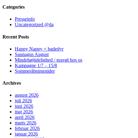
Categories
Presseinfo
Uncategorized @da
Recent Posts
Happy Nappy + badedyr
Saunagus August
Mindehøjtidelighed / gravøl hos os
Kampagne 1/7 – 15/8
Sommeråbningstider
Archives
august 2026
juli 2026
juni 2026
maj 2026
april 2026
marts 2026
februar 2026
januar 2026