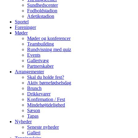
Sundhedscenter
Fodboldstadion
Atletikstadion
Sportel
Foreninger
Møder
Møder og konferencer
Teambuilding
Rundvisning med quiz
Events
Gallerivæg
Partnerskaber
Arrangementer
Skal du holde fest?
Aktiv børnefødselsdag
Brunch
Drikkevarer
Konfirmation / Fest
Mindehøjtidelighed
Sæson
Tapas
Nyheder
Seneste nyheder
Galleri