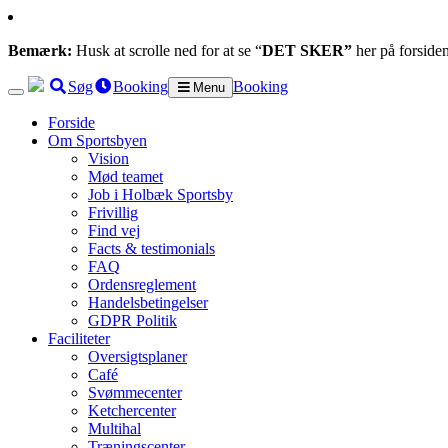
Bemærk:
Husk at scrolle ned for at se “
DET SKER”
her på forside
Søg
Booking
Booking
Menu
Forside
Om Sportsbyen
Vision
Mød teamet
Job i Holbæk Sportsby
Frivillig
Find vej
Facts & testimonials
FAQ
Ordensreglement
Handelsbetingelser
GDPR Politik
Faciliteter
Oversigtsplaner
Café
Svømmecenter
Ketchercenter
Multihal
Træningscenter