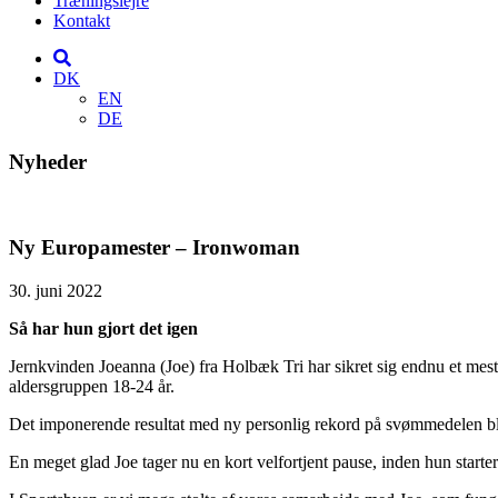
Træningslejre
Kontakt
DK
EN
DE
Nyheder
Ny Europamester – Ironwoman
30. juni 2022
Så har hun gjort det igen
Jernkvinden Joeanna (Joe) fra Holbæk Tri har sikret sig endnu et 
aldersgruppen 18-24 år.
Det imponerende resultat med ny personlig rekord på svømmedelen ble
En meget glad Joe tager nu en kort velfortjent pause, inden hun starte