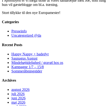
I Sportsbyen er vi mega stolte af vores samarbejde med Joe, som fun
hun vil gæsteblogge om bl.a. træning.
Stort tillykke til den nye Europamester!
Categories
Presseinfo
Uncategorized @da
Recent Posts
Happy Nappy + badedyr
Saunagus August
Mindehøjtidelighed / gravøl hos os
Kampagne 1/7 – 15/8
Sommeråbningstider
Archives
august 2026
juli 2026
juni 2026
maj 2026