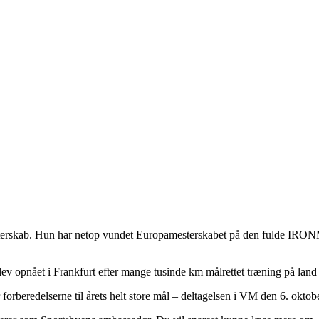
mesterskab. Hun har netop vundet Europamesterskabet på den fulde IRO
v opnået i Frankfurt efter mange tusinde km målrettet træning på land 
r forberedelserne til årets helt store mål – deltagelsen i VM den 6. okt