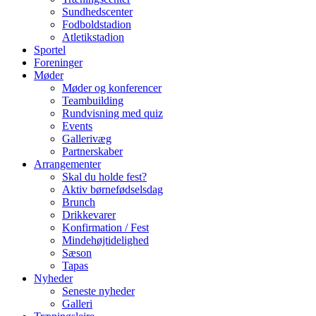
Sundhedscenter
Fodboldstadion
Atletikstadion
Sportel
Foreninger
Møder
Møder og konferencer
Teambuilding
Rundvisning med quiz
Events
Gallerivæg
Partnerskaber
Arrangementer
Skal du holde fest?
Aktiv børnefødselsdag
Brunch
Drikkevarer
Konfirmation / Fest
Mindehøjtidelighed
Sæson
Tapas
Nyheder
Seneste nyheder
Galleri