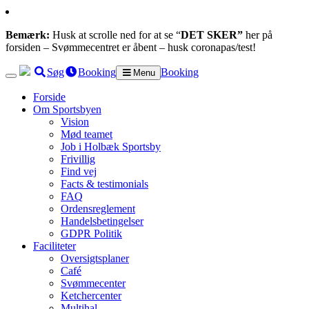
Bemærk:
Husk at scrolle ned for at se “
DET SKER”
her på
forsiden – Svømmecentret er åbent – husk coronapas/test!
Søg
Booking
Booking
Menu
Forside
Om Sportsbyen
Vision
Mød teamet
Job i Holbæk Sportsby
Frivillig
Find vej
Facts & testimonials
FAQ
Ordensreglement
Handelsbetingelser
GDPR Politik
Faciliteter
Oversigtsplaner
Café
Svømmecenter
Ketchercenter
Multihal