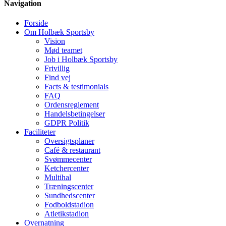
Navigation
Forside
Om Holbæk Sportsby
Vision
Mød teamet
Job i Holbæk Sportsby
Frivillig
Find vej
Facts & testimonials
FAQ
Ordensreglement
Handelsbetingelser
GDPR Politik
Faciliteter
Oversigtsplaner
Café & restaurant
Svømmecenter
Ketchercenter
Multihal
Træningscenter
Sundhedscenter
Fodboldstadion
Atletikstadion
Overnatning