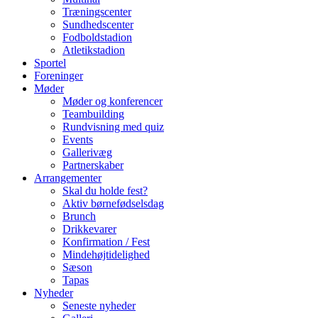
Træningscenter
Sundhedscenter
Fodboldstadion
Atletikstadion
Sportel
Foreninger
Møder
Møder og konferencer
Teambuilding
Rundvisning med quiz
Events
Gallerivæg
Partnerskaber
Arrangementer
Skal du holde fest?
Aktiv børnefødselsdag
Brunch
Drikkevarer
Konfirmation / Fest
Mindehøjtidelighed
Sæson
Tapas
Nyheder
Seneste nyheder