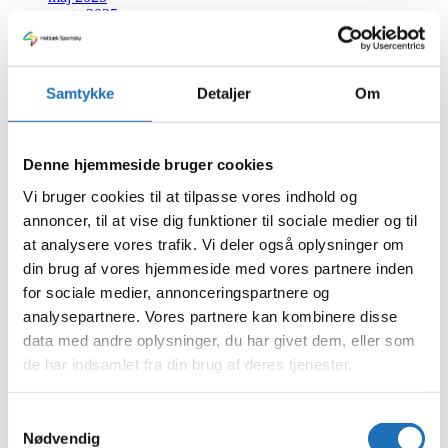
marts 2025
februar 2025
januar 2025
december 2024
november 2024
Samtykke
Detaljer
Om
oktober 2024
september 2024
juli 2024
juni 2024
Denne hjemmeside bruger cookies
maj 2024
april 2024
Vi bruger cookies til at tilpasse vores indhold og
marts 2024
annoncer, til at vise dig funktioner til sociale medier og til
februar 2024
at analysere vores trafik. Vi deler også oplysninger om
januar 2024
december 2023
din brug af vores hjemmeside med vores partnere inden
november 2023
for sociale medier, annonceringspartnere og
oktober 2023
analysepartnere. Vores partnere kan kombinere disse
september 2023
august 2023
data med andre oplysninger, du har givet dem, eller som
juli 2023
de har indsamlet fra din brug af deres tjenester.
juni 2023
maj 2023
april 2023
Samtykkevalg
februar 2023
Nødvendig
januar 2023