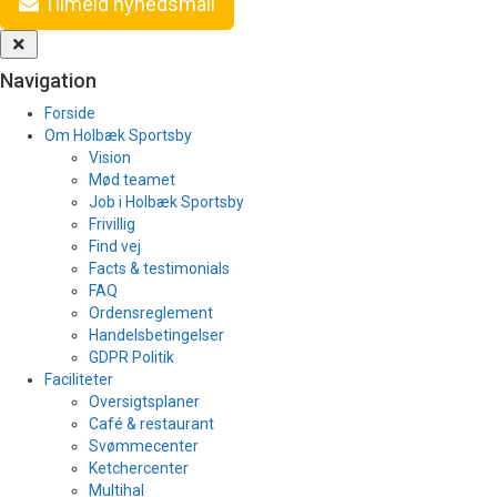
Tilmeld nyhedsmail
Navigation
Forside
Om Holbæk Sportsby
Vision
Mød teamet
Job i Holbæk Sportsby
Frivillig
Find vej
Facts & testimonials
FAQ
Ordensreglement
Handelsbetingelser
GDPR Politik
Faciliteter
Oversigtsplaner
Café & restaurant
Svømmecenter
Ketchercenter
Multihal