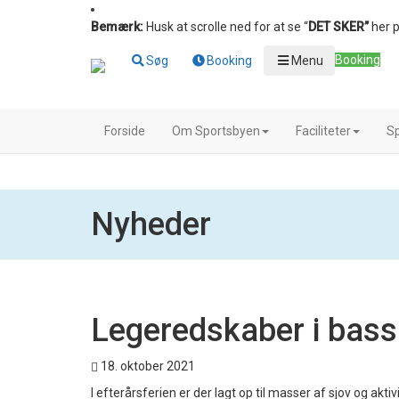
Bemærk:
Husk at scrolle ned for at se “
DET SKER”
her p
Booking
Søg
Booking
Menu
Forside
Om Sportsbyen
Faciliteter
Sp
Nyheder
Legeredskaber i bass
18. oktober 2021
I efterårsferien er der lagt op til masser af sjov og aktivi