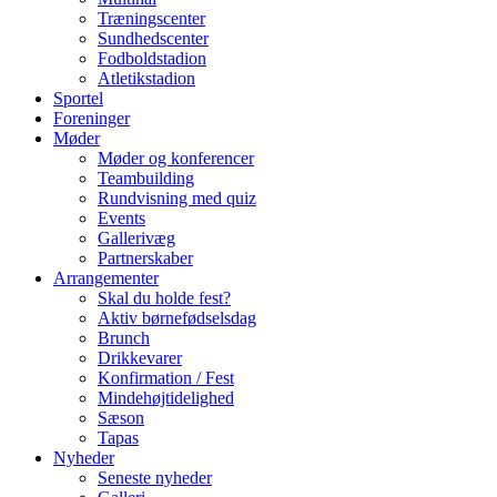
Træningscenter
Sundhedscenter
Fodboldstadion
Atletikstadion
Sportel
Foreninger
Møder
Møder og konferencer
Teambuilding
Rundvisning med quiz
Events
Gallerivæg
Partnerskaber
Arrangementer
Skal du holde fest?
Aktiv børnefødselsdag
Brunch
Drikkevarer
Konfirmation / Fest
Mindehøjtidelighed
Sæson
Tapas
Nyheder
Seneste nyheder