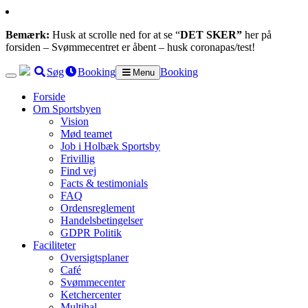
Bemærk:
Husk at scrolle ned for at se “
DET SKER”
her på
forsiden – Svømmecentret er åbent – husk coronapas/test!
Søg
Booking
Booking
Menu
Forside
Om Sportsbyen
Vision
Mød teamet
Job i Holbæk Sportsby
Frivillig
Find vej
Facts & testimonials
FAQ
Ordensreglement
Handelsbetingelser
GDPR Politik
Faciliteter
Oversigtsplaner
Café
Svømmecenter
Ketchercenter
Multihal