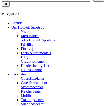
Navigation
Forside
Om Holbæk Sportsby
Vision
Mød teamet
Job i Holbæk Sportsby
Frivillig
Find vej
Facts & testimonials
FAQ
Ordensreglement
Handelsbetingelser
GDPR Politik
Faciliteter
Oversigtsplaner
Café & restaurant
Svømmecenter
Ketchercenter
Multihal
Træningscenter
Sundhedscenter