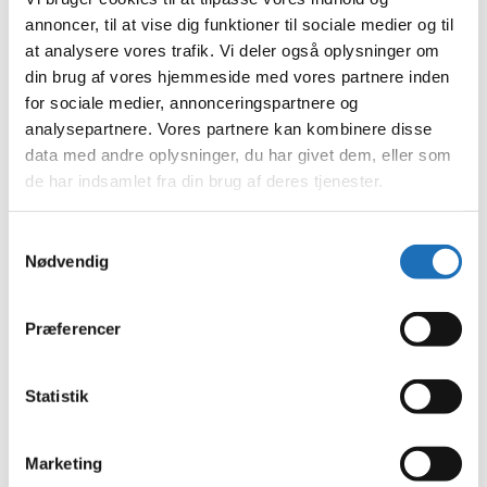
april 2023
annoncer, til at vise dig funktioner til sociale medier og til
februar 2023
at analysere vores trafik. Vi deler også oplysninger om
januar 2023
december 2022
din brug af vores hjemmeside med vores partnere inden
november 2022
for sociale medier, annonceringspartnere og
oktober 2022
analysepartnere. Vores partnere kan kombinere disse
september 2022
august 2022
data med andre oplysninger, du har givet dem, eller som
juli 2022
de har indsamlet fra din brug af deres tjenester.
juni 2022
maj 2022
april 2022
Samtykkevalg
marts 2022
Nødvendig
februar 2022
januar 2022
december 2021
Præferencer
november 2021
oktober 2021
september 2021
august 2021
Statistik
juli 2021
juni 2021
maj 2021
Marketing
april 2021
marts 2021