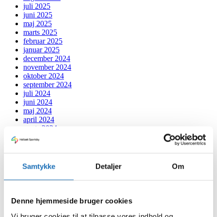
juli 2025
juni 2025
maj 2025
marts 2025
februar 2025
januar 2025
december 2024
november 2024
oktober 2024
september 2024
juli 2024
juni 2024
maj 2024
april 2024
marts 2024
februar 2024
januar 2024
december 2023
november 2023
Samtykke
Detaljer
Om
oktober 2023
september 2023
august 2023
juli 2023
Denne hjemmeside bruger cookies
juni 2023
maj 2023
Vi bruger cookies til at tilpasse vores indhold og