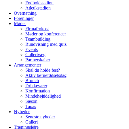
Fodboldstadion
Atletikstadion
Overnatning
Foreninger
Møder
Firmafrokost
Møder og konferencer
Teambuilding
Rundvisning med quiz
Events
Gallerivæg
Partnerskaber
Arrangementer
Skal du holde fest?
Aktiv børnefødselsdag
Brunch
Drikkevarer
Konfirmation
Mindehøjtidelighed
Sæson
Tapas
Nyheder
Seneste nyheder
Galleri
Træningslejre