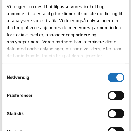
juli 2023
Vi bruger cookies til at tilpasse vores indhold og
juni 2023
maj 2023
annoncer, til at vise dig funktioner til sociale medier og til
april 2023
at analysere vores trafik. Vi deler også oplysninger om
februar 2023
din brug af vores hjemmeside med vores partnere inden
januar 2023
december 2022
for sociale medier, annonceringspartnere og
november 2022
analysepartnere. Vores partnere kan kombinere disse
oktober 2022
data med andre oplysninger, du har givet dem, eller som
september 2022
august 2022
de har indsamlet fra din brug af deres tjenester.
juli 2022
juni 2022
maj 2022
Samtykkevalg
april 2022
Nødvendig
marts 2022
februar 2022
januar 2022
Præferencer
december 2021
november 2021
oktober 2021
september 2021
Statistik
august 2021
juli 2021
juni 2021