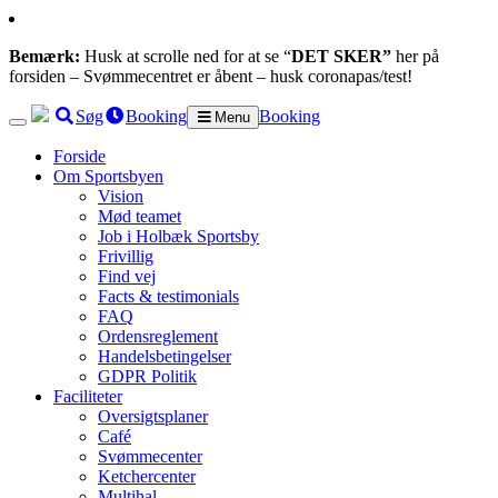
Bemærk:
Husk at scrolle ned for at se “
DET SKER”
her på
forsiden – Svømmecentret er åbent – husk coronapas/test!
Søg
Booking
Booking
Menu
Forside
Om Sportsbyen
Vision
Mød teamet
Job i Holbæk Sportsby
Frivillig
Find vej
Facts & testimonials
FAQ
Ordensreglement
Handelsbetingelser
GDPR Politik
Faciliteter
Oversigtsplaner
Café
Svømmecenter
Ketchercenter
Multihal