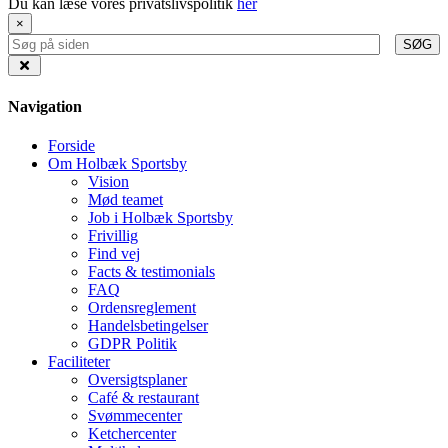
Du kan læse vores privatslivspolitik
her
×
SØG
Navigation
Forside
Om Holbæk Sportsby
Vision
Mød teamet
Job i Holbæk Sportsby
Frivillig
Find vej
Facts & testimonials
FAQ
Ordensreglement
Handelsbetingelser
GDPR Politik
Faciliteter
Oversigtsplaner
Café & restaurant
Svømmecenter
Ketchercenter