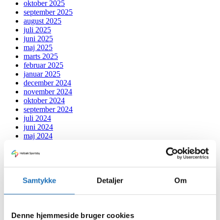
oktober 2025
september 2025
august 2025
juli 2025
juni 2025
maj 2025
marts 2025
februar 2025
januar 2025
december 2024
november 2024
oktober 2024
september 2024
juli 2024
juni 2024
maj 2024
april 2024
marts 2024
februar 2024
januar 2024
december 2023
Samtykke
Detaljer
Om
november 2023
oktober 2023
september 2023
Denne hjemmeside bruger cookies
august 2023