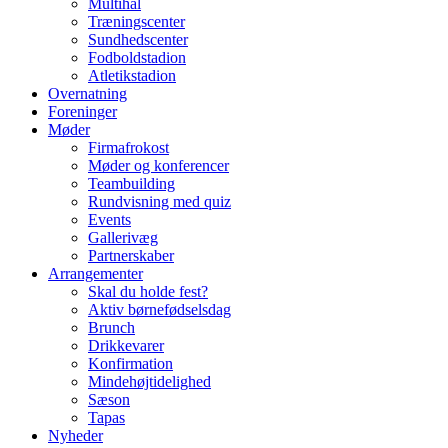
Multihal
Træningscenter
Sundhedscenter
Fodboldstadion
Atletikstadion
Overnatning
Foreninger
Møder
Firmafrokost
Møder og konferencer
Teambuilding
Rundvisning med quiz
Events
Gallerivæg
Partnerskaber
Arrangementer
Skal du holde fest?
Aktiv børnefødselsdag
Brunch
Drikkevarer
Konfirmation
Mindehøjtidelighed
Sæson
Tapas
Nyheder