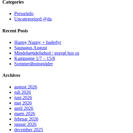
Categories
Presseinfo
Uncategorized @da
Recent Posts
Happy Nappy + badedyr
Saunagus August
Mindehøjtidelighed / gravøl hos os
Kampagne 1/7 – 15/8
Sommeråbningstider
Archives
august 2026
juli 2026
juni 2026
maj 2026
april 2026
marts 2026
februar 2026
januar 2026
december 2025