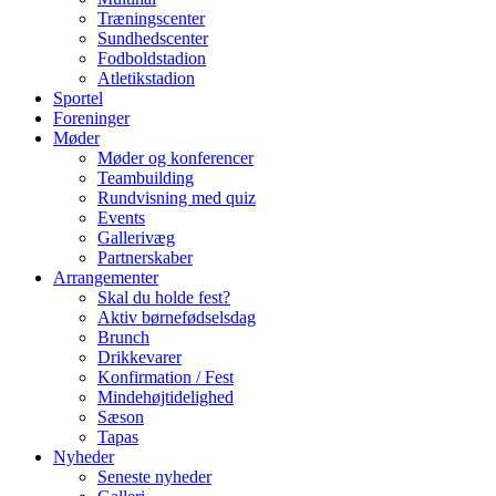
Træningscenter
Sundhedscenter
Fodboldstadion
Atletikstadion
Sportel
Foreninger
Møder
Møder og konferencer
Teambuilding
Rundvisning med quiz
Events
Gallerivæg
Partnerskaber
Arrangementer
Skal du holde fest?
Aktiv børnefødselsdag
Brunch
Drikkevarer
Konfirmation / Fest
Mindehøjtidelighed
Sæson
Tapas
Nyheder
Seneste nyheder