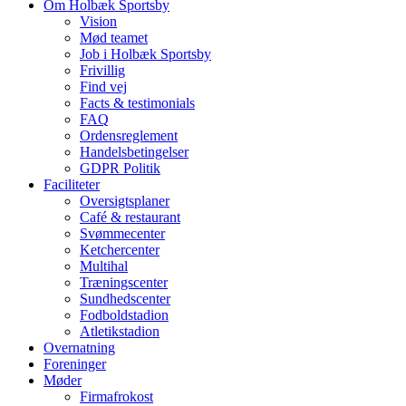
Om Holbæk Sportsby
Vision
Mød teamet
Job i Holbæk Sportsby
Frivillig
Find vej
Facts & testimonials
FAQ
Ordensreglement
Handelsbetingelser
GDPR Politik
Faciliteter
Oversigtsplaner
Café & restaurant
Svømmecenter
Ketchercenter
Multihal
Træningscenter
Sundhedscenter
Fodboldstadion
Atletikstadion
Overnatning
Foreninger
Møder
Firmafrokost