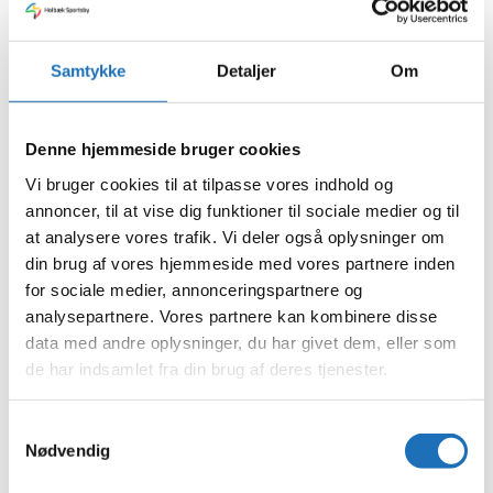
Saunagus August
Mindehøjtidelighed / gravøl hos os
Kampagne 1/7 – 15/8
Sommeråbningstider
Samtykke
Detaljer
Om
Archives
august 2026
Denne hjemmeside bruger cookies
juli 2026
Vi bruger cookies til at tilpasse vores indhold og
juni 2026
maj 2026
annoncer, til at vise dig funktioner til sociale medier og til
april 2026
at analysere vores trafik. Vi deler også oplysninger om
marts 2026
din brug af vores hjemmeside med vores partnere inden
februar 2026
januar 2026
for sociale medier, annonceringspartnere og
december 2025
analysepartnere. Vores partnere kan kombinere disse
oktober 2025
data med andre oplysninger, du har givet dem, eller som
september 2025
august 2025
de har indsamlet fra din brug af deres tjenester.
juli 2025
juni 2025
maj 2025
Samtykkevalg
marts 2025
Nødvendig
februar 2025
januar 2025