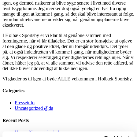
igen, og dermed risikerer at blive syge senere i livet med diverse
livstilssygdomme. Jeg mærker dog også tydeligt en lyst fra rigtig
mange til igen at komme i gang, så det skal blive interessant at følge,
hvordan idrætsvanerne udvikler sig, når genåbningsplanerne bliver
eksekveret.
I Holbæk Sportsby er vi klar til at genåbne sammen med
foreningerne, når vi får tilladelse. Det er en stor fornøjelse at opleve
al den glade og positive idræt, der nu foregår udendørs. Det tyder
på, at også indeidrætten vil komme i gang, når mulighederne byder
sig. Vi respekterer selvfølgelig myndighedernes retningslinjer. Når vi
åbner, håber jeg på, at vi alle sammen vil udvise den rette adfærd, så
det ikke bliver nødvendigt at lukke ned igen.
Vi glæder os til igen at byde ALLE velkommen i Holbæk Sportsby.
Categories
Presseinfo
Uncategorized @da
Recent Posts
Happy Nappy + badedyr