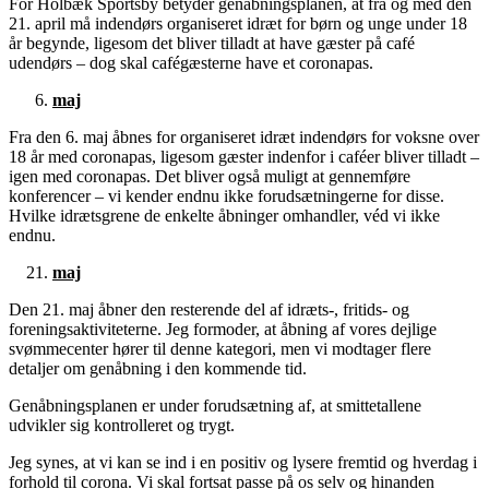
For Holbæk Sportsby betyder genåbningsplanen, at fra og med den
21. april må indendørs organiseret idræt for børn og unge under 18
år begynde, ligesom det bliver tilladt at have gæster på café
udendørs – dog skal cafégæsterne have et coronapas.
maj
Fra den 6. maj åbnes for organiseret idræt indendørs for voksne over
18 år med coronapas, ligesom gæster indenfor i caféer bliver tilladt –
igen med coronapas. Det bliver også muligt at gennemføre
konferencer – vi kender endnu ikke forudsætningerne for disse.
Hvilke idrætsgrene de enkelte åbninger omhandler, véd vi ikke
endnu.
maj
Den 21. maj åbner den resterende del af idræts-, fritids- og
foreningsaktiviteterne. Jeg formoder, at åbning af vores dejlige
svømmecenter hører til denne kategori, men vi modtager flere
detaljer om genåbning i den kommende tid.
Genåbningsplanen er under forudsætning af, at smittetallene
udvikler sig kontrolleret og trygt.
Jeg synes, at vi kan se ind i en positiv og lysere fremtid og hverdag i
forhold til corona. Vi skal fortsat passe på os selv og hinanden