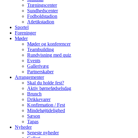
Træningscenter
Sundhedscenter
Fodboldstadion
Atletikstadion
Sportel
Foreninger
Møder
Møder og konferencer
Teambuilding
Rundvisning med quiz
Events
Gallerivæg
Partnerskaber
Arrangementer
Skal du holde fest?
Aktiv børnefødselsdag
Brunch
Drikkevarer
Konfirmation / Fest
Mindehøjtidelighed
Sæson
Tapas
Nyheder
Seneste nyheder