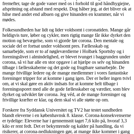
fremefter, tage de gode vaner med os i forhold til god håndhygiejne,
afspritning og afstand med respekt. Dog håber jeg, at det bliver ok at
hilse med andet end albuen og give hinanden en krammer, når vi
mødes.
Folkesundheden har lidt og lider voldsomt i coronatiden. Mange går
heldigvis ture, løber og cykler, men rigtig mange får ikke dyrket den
motion og bevægelse, som vi gjorde før corona. Den mentale og
sociale del er fortsat under voldsomt pres. Fællesskab og
samarbejde, som er to af nøgleværdierne i Holbæk Sportsby og i
foreningslivet i almindelighed, er blevet tvunget i baggrunden under
corona, så vi har alle en stor opgave i at hjælpe os selv og hinanden
tilbage i fællesskaberne og det gode og frugtbare samarbejde. De
mange frivillige ledere og de mange medlemmer i vores fantastiske
foreninger tripper for at komme i gang igen. Der er heller ingen tvivl
om, at vi skal gøre en aktiv indsats for at komme helt tilbage i
foreningssporet med alle de gode fællesskaber og værdier, som blev
dyrket og udviklet før corona. Jeg véd, at de mange foreninger og
frivillige kræfter er klar, og dem skal vi alle støtte op om.
Forskere fra Syddansk Universitet og TV2 har testet sundheden
blandt eleverne i en københavnsk 8. klasse. Corona-konsekvenserne
er tydelige: Eleverne har i gennemsnit taget 7,6 kilo på, hvoraf 3,3
kilo er rent fedt. Det er bekymrende og kalder på handling, da vi
risikerer, at corona-nedlukningen gør, at mange ikke kommer i gang