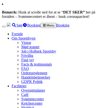
Bemærk:
Husk at scrolle ned for at se “
DET SKER”
her på
forsiden – Svømmecentret er åbent – husk coronapas/test!
Søg
Booking
Booking
Menu
Forside
Om Sportsbyen
Vision
Mød teamet
Job i Holbæk Sportsby
Frivillig
Find vej
Facts & testimonials
FAQ
Ordensreglement
Handelsbetingelser
GDPR Politik
Faciliteter
Oversigtsplaner
Café
Svømmecenter
Ketchercenter
Multihal