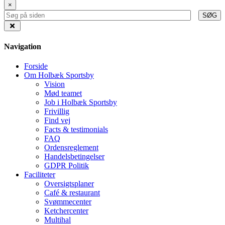
×
SØG
Navigation
Forside
Om Holbæk Sportsby
Vision
Mød teamet
Job i Holbæk Sportsby
Frivillig
Find vej
Facts & testimonials
FAQ
Ordensreglement
Handelsbetingelser
GDPR Politik
Faciliteter
Oversigtsplaner
Café & restaurant
Svømmecenter
Ketchercenter
Multihal