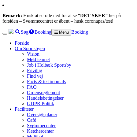
Bemærk:
Husk at scrolle ned for at se “
DET SKER”
her på
forsiden – Svømmecentret er åbent – husk coronapas/test!
Søg
Booking
Booking
Menu
Forside
Om Sportsbyen
Vision
Mød teamet
Job i Holbæk Sportsby
Frivillig
Find vej
Facts & testimonials
FAQ
Ordensreglement
Handelsbetingelser
GDPR Politik
Faciliteter
Oversigtsplaner
Café
Svømmecenter
Ketchercenter
Multihal