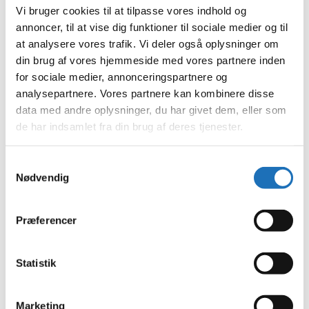
juni 2023
Vi bruger cookies til at tilpasse vores indhold og
maj 2023
annoncer, til at vise dig funktioner til sociale medier og til
april 2023
at analysere vores trafik. Vi deler også oplysninger om
februar 2023
januar 2023
din brug af vores hjemmeside med vores partnere inden
december 2022
for sociale medier, annonceringspartnere og
november 2022
analysepartnere. Vores partnere kan kombinere disse
oktober 2022
september 2022
data med andre oplysninger, du har givet dem, eller som
august 2022
de har indsamlet fra din brug af deres tjenester.
juli 2022
juni 2022
maj 2022
Samtykkevalg
april 2022
Nødvendig
marts 2022
februar 2022
januar 2022
december 2021
Præferencer
november 2021
oktober 2021
september 2021
Statistik
august 2021
juli 2021
juni 2021
Marketing
maj 2021