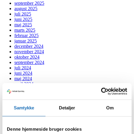
september 2025
august 2025
juli 2025
juni 2025
maj 2025
marts 2025
februar 2025
januar 2025
december 2024
november 2024
oktober 2024
september 2024
juli 2024
juni 2024
maj 2024
april 2024
marts 2024
februar 2024
januar 2024
december 2023
Samtykke
Detaljer
Om
november 2023
oktober 2023
september 2023
august 2023
Denne hjemmeside bruger cookies
juli 2023