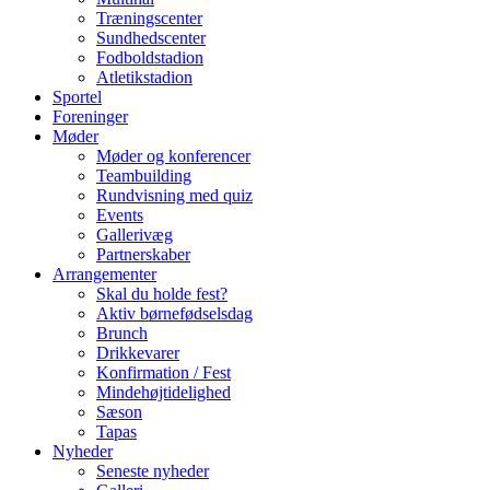
Træningscenter
Sundhedscenter
Fodboldstadion
Atletikstadion
Sportel
Foreninger
Møder
Møder og konferencer
Teambuilding
Rundvisning med quiz
Events
Gallerivæg
Partnerskaber
Arrangementer
Skal du holde fest?
Aktiv børnefødselsdag
Brunch
Drikkevarer
Konfirmation / Fest
Mindehøjtidelighed
Sæson
Tapas
Nyheder
Seneste nyheder