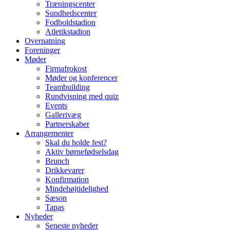
Træningscenter
Sundhedscenter
Fodboldstadion
Atletikstadion
Overnatning
Foreninger
Møder
Firmafrokost
Møder og konferencer
Teambuilding
Rundvisning med quiz
Events
Gallerivæg
Partnerskaber
Arrangementer
Skal du holde fest?
Aktiv børnefødselsdag
Brunch
Drikkevarer
Konfirmation
Mindehøjtidelighed
Sæson
Tapas
Nyheder
Seneste nyheder