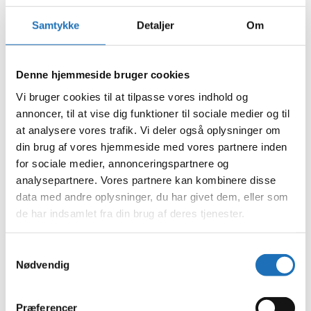
september 2024
juli 2024
Samtykke
Detaljer
Om
juni 2024
maj 2024
april 2024
marts 2024
Denne hjemmeside bruger cookies
februar 2024
januar 2024
Vi bruger cookies til at tilpasse vores indhold og
december 2023
annoncer, til at vise dig funktioner til sociale medier og til
november 2023
at analysere vores trafik. Vi deler også oplysninger om
oktober 2023
september 2023
din brug af vores hjemmeside med vores partnere inden
august 2023
for sociale medier, annonceringspartnere og
juli 2023
analysepartnere. Vores partnere kan kombinere disse
juni 2023
maj 2023
data med andre oplysninger, du har givet dem, eller som
april 2023
de har indsamlet fra din brug af deres tjenester.
februar 2023
januar 2023
december 2022
Samtykkevalg
november 2022
Nødvendig
oktober 2022
september 2022
august 2022
juli 2022
Præferencer