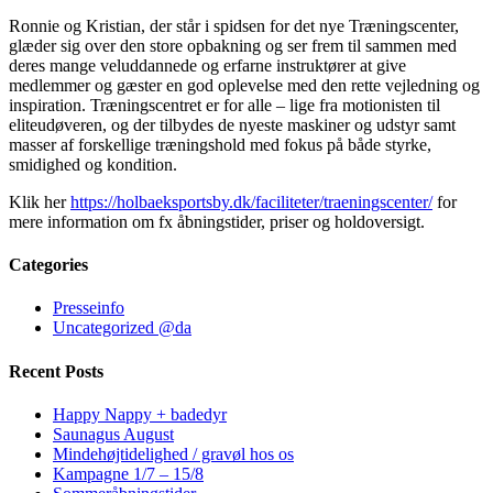
Ronnie og Kristian, der står i spidsen for det nye Træningscenter,
glæder sig over den store opbakning og ser frem til sammen med
deres mange veluddannede og erfarne instruktører at give
medlemmer og gæster en god oplevelse med den rette vejledning og
inspiration. Træningscentret er for alle – lige fra motionisten til
eliteudøveren, og der tilbydes de nyeste maskiner og udstyr samt
masser af forskellige træningshold med fokus på både styrke,
smidighed og kondition.
Klik her
https://holbaeksportsby.dk/faciliteter/traeningscenter/
for
mere information om fx åbningstider, priser og holdoversigt.
Categories
Presseinfo
Uncategorized @da
Recent Posts
Happy Nappy + badedyr
Saunagus August
Mindehøjtidelighed / gravøl hos os
Kampagne 1/7 – 15/8