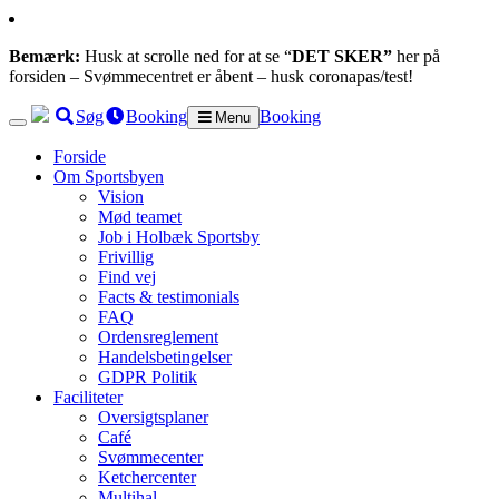
Bemærk:
Husk at scrolle ned for at se “
DET SKER”
her på
forsiden – Svømmecentret er åbent – husk coronapas/test!
Søg
Booking
Booking
Menu
Forside
Om Sportsbyen
Vision
Mød teamet
Job i Holbæk Sportsby
Frivillig
Find vej
Facts & testimonials
FAQ
Ordensreglement
Handelsbetingelser
GDPR Politik
Faciliteter
Oversigtsplaner
Café
Svømmecenter
Ketchercenter
Multihal