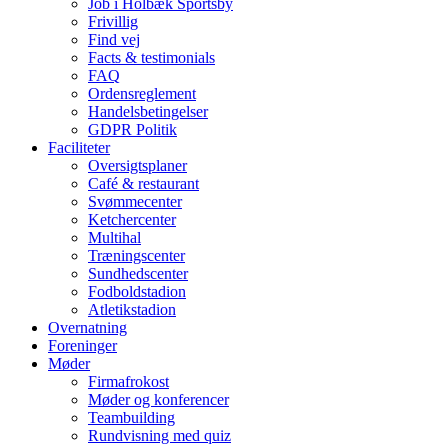
Job i Holbæk Sportsby
Frivillig
Find vej
Facts & testimonials
FAQ
Ordensreglement
Handelsbetingelser
GDPR Politik
Faciliteter
Oversigtsplaner
Café & restaurant
Svømmecenter
Ketchercenter
Multihal
Træningscenter
Sundhedscenter
Fodboldstadion
Atletikstadion
Overnatning
Foreninger
Møder
Firmafrokost
Møder og konferencer
Teambuilding
Rundvisning med quiz