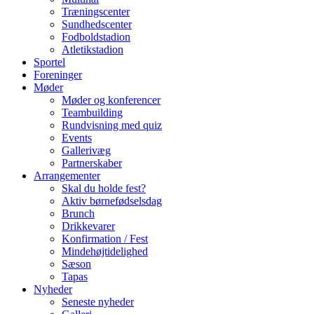
Træningscenter
Sundhedscenter
Fodboldstadion
Atletikstadion
Sportel
Foreninger
Møder
Møder og konferencer
Teambuilding
Rundvisning med quiz
Events
Gallerivæg
Partnerskaber
Arrangementer
Skal du holde fest?
Aktiv børnefødselsdag
Brunch
Drikkevarer
Konfirmation / Fest
Mindehøjtidelighed
Sæson
Tapas
Nyheder
Seneste nyheder