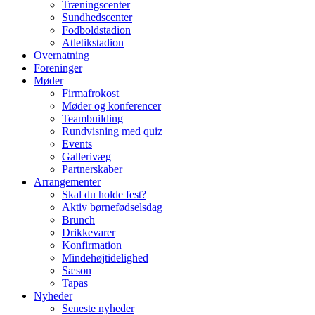
Træningscenter
Sundhedscenter
Fodboldstadion
Atletikstadion
Overnatning
Foreninger
Møder
Firmafrokost
Møder og konferencer
Teambuilding
Rundvisning med quiz
Events
Gallerivæg
Partnerskaber
Arrangementer
Skal du holde fest?
Aktiv børnefødselsdag
Brunch
Drikkevarer
Konfirmation
Mindehøjtidelighed
Sæson
Tapas
Nyheder
Seneste nyheder