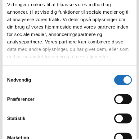
juni 2023
Vi bruger cookies til at tilpasse vores indhold og
maj 2023
annoncer, til at vise dig funktioner til sociale medier og til
april 2023
at analysere vores trafik. Vi deler også oplysninger om
februar 2023
januar 2023
din brug af vores hjemmeside med vores partnere inden
december 2022
for sociale medier, annonceringspartnere og
november 2022
analysepartnere. Vores partnere kan kombinere disse
oktober 2022
september 2022
data med andre oplysninger, du har givet dem, eller som
august 2022
de har indsamlet fra din brug af deres tjenester.
juli 2022
juni 2022
maj 2022
Samtykkevalg
april 2022
Nødvendig
marts 2022
februar 2022
januar 2022
december 2021
Præferencer
november 2021
oktober 2021
september 2021
Statistik
august 2021
juli 2021
juni 2021
Marketing
maj 2021