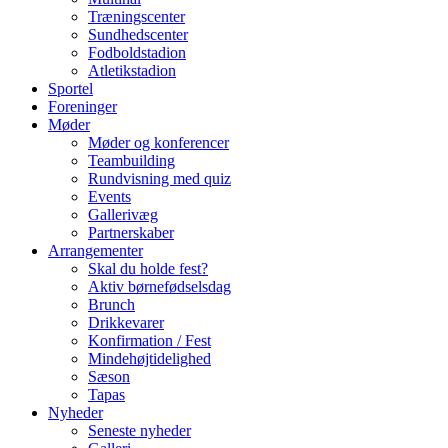
Træningscenter
Sundhedscenter
Fodboldstadion
Atletikstadion
Sportel
Foreninger
Møder
Møder og konferencer
Teambuilding
Rundvisning med quiz
Events
Gallerivæg
Partnerskaber
Arrangementer
Skal du holde fest?
Aktiv børnefødselsdag
Brunch
Drikkevarer
Konfirmation / Fest
Mindehøjtidelighed
Sæson
Tapas
Nyheder
Seneste nyheder