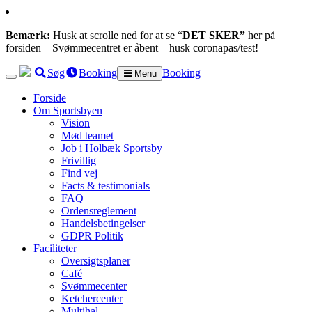
Bemærk:
Husk at scrolle ned for at se “
DET SKER”
her på
forsiden – Svømmecentret er åbent – husk coronapas/test!
Søg
Booking
Booking
Menu
Forside
Om Sportsbyen
Vision
Mød teamet
Job i Holbæk Sportsby
Frivillig
Find vej
Facts & testimonials
FAQ
Ordensreglement
Handelsbetingelser
GDPR Politik
Faciliteter
Oversigtsplaner
Café
Svømmecenter
Ketchercenter
Multihal