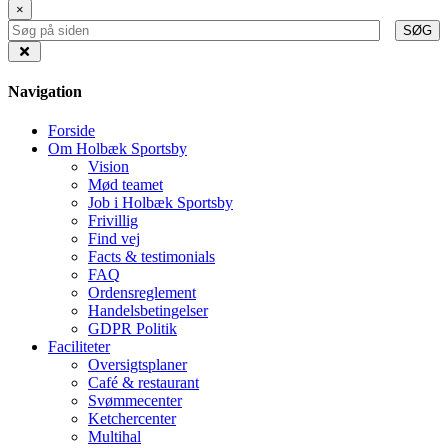
×
SØG
Navigation
Forside
Om Holbæk Sportsby
Vision
Mød teamet
Job i Holbæk Sportsby
Frivillig
Find vej
Facts & testimonials
FAQ
Ordensreglement
Handelsbetingelser
GDPR Politik
Faciliteter
Oversigtsplaner
Café & restaurant
Svømmecenter
Ketchercenter
Multihal