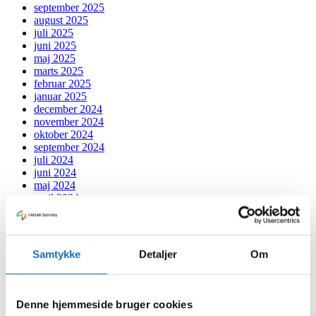
september 2025
august 2025
juli 2025
juni 2025
maj 2025
marts 2025
februar 2025
januar 2025
december 2024
november 2024
oktober 2024
september 2024
juli 2024
juni 2024
maj 2024
april 2024
marts 2024
februar 2024
januar 2024
december 2023
Samtykke
Detaljer
Om
november 2023
oktober 2023
september 2023
august 2023
Denne hjemmeside bruger cookies
juli 2023