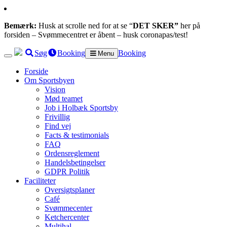
Bemærk:
Husk at scrolle ned for at se “
DET SKER”
her på
forsiden – Svømmecentret er åbent – husk coronapas/test!
Søg
Booking
Booking
Menu
Forside
Om Sportsbyen
Vision
Mød teamet
Job i Holbæk Sportsby
Frivillig
Find vej
Facts & testimonials
FAQ
Ordensreglement
Handelsbetingelser
GDPR Politik
Faciliteter
Oversigtsplaner
Café
Svømmecenter
Ketchercenter
Multihal