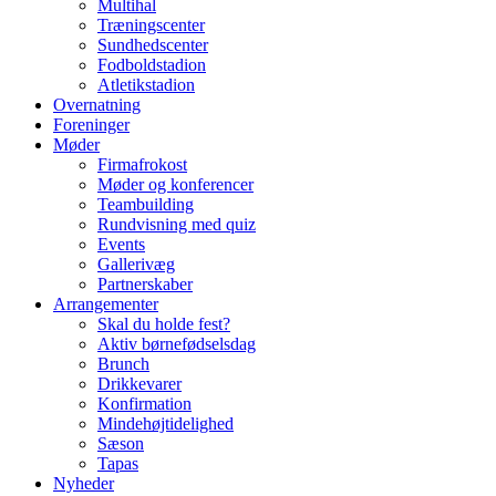
Multihal
Træningscenter
Sundhedscenter
Fodboldstadion
Atletikstadion
Overnatning
Foreninger
Møder
Firmafrokost
Møder og konferencer
Teambuilding
Rundvisning med quiz
Events
Gallerivæg
Partnerskaber
Arrangementer
Skal du holde fest?
Aktiv børnefødselsdag
Brunch
Drikkevarer
Konfirmation
Mindehøjtidelighed
Sæson
Tapas
Nyheder