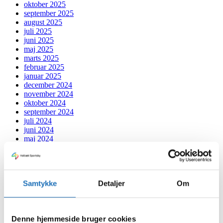
oktober 2025
september 2025
august 2025
juli 2025
juni 2025
maj 2025
marts 2025
februar 2025
januar 2025
december 2024
november 2024
oktober 2024
september 2024
juli 2024
juni 2024
maj 2024
april 2024
marts 2024
februar 2024
januar 2024
Samtykke
Detaljer
Om
december 2023
november 2023
oktober 2023
september 2023
Denne hjemmeside bruger cookies
august 2023