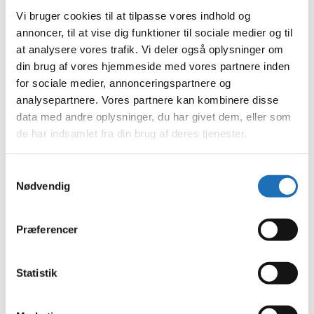
juli 2023
Vi bruger cookies til at tilpasse vores indhold og
juni 2023
annoncer, til at vise dig funktioner til sociale medier og til
maj 2023
april 2023
at analysere vores trafik. Vi deler også oplysninger om
februar 2023
din brug af vores hjemmeside med vores partnere inden
januar 2023
for sociale medier, annonceringspartnere og
december 2022
november 2022
analysepartnere. Vores partnere kan kombinere disse
oktober 2022
data med andre oplysninger, du har givet dem, eller som
september 2022
de har indsamlet fra din brug af deres tjenester.
august 2022
juli 2022
juni 2022
maj 2022
Samtykkevalg
april 2022
Nødvendig
marts 2022
februar 2022
januar 2022
Præferencer
december 2021
november 2021
oktober 2021
september 2021
Statistik
august 2021
juli 2021
juni 2021