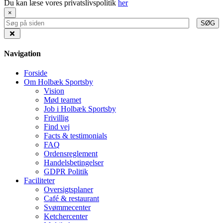
Du kan læse vores privatslivspolitik
her
×
SØG
Navigation
Forside
Om Holbæk Sportsby
Vision
Mød teamet
Job i Holbæk Sportsby
Frivillig
Find vej
Facts & testimonials
FAQ
Ordensreglement
Handelsbetingelser
GDPR Politik
Faciliteter
Oversigtsplaner
Café & restaurant
Svømmecenter
Ketchercenter