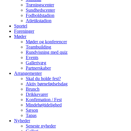
Træningscenter
Sundhedscenter
Fodboldstadion
Atletikstadion
Sportel
Foreninger
Møder
Møder og konferencer
Teambuilding
Rundvisning med quiz
Events
Gallerivæg
Partnerskaber
Arrangementer
Skal du holde fest?
Aktiv børnefødselsdag
Brunch
Drikkevarer
Konfirmation / Fest
Mindehøjtidelighed
Sæson
Tapas
Nyheder
Seneste nyheder