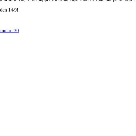
 den 14/9!
ormular=30