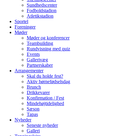
Sundhedscenter
Fodboldstadion
Atletikstadion
Sportel
Foreninger
Møder
Møder og konferencer
Teambuilding
Rundvisning med quiz
Events
Gallerivæg
Partnerskaber
Arrangementer
Skal du holde fest?
Aktiv børnefødselsdag
Brunch
Drikkevarer
Konfirmation / Fest
Mindehøjtidelighed
Sæson
Tapas
Nyheder
Seneste nyheder
Galleri