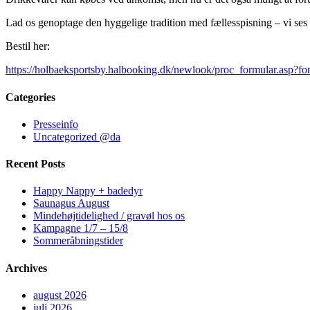
Lad os genoptage den hyggelige tradition med fællesspisning – vi ses
Bestil her:
https://holbaeksportsby.halbooking.dk/newlook/proc_formular.asp?f
Categories
Presseinfo
Uncategorized @da
Recent Posts
Happy Nappy + badedyr
Saunagus August
Mindehøjtidelighed / gravøl hos os
Kampagne 1/7 – 15/8
Sommeråbningstider
Archives
august 2026
juli 2026