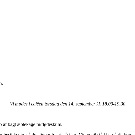
n.
Vi mødes i caféen torsdag den 14. september kl. 18.00-19.30
øb af bagt æblekage m/flødeskum.
tille vin, så du slipper for at stå i kø. Vinen vil stå klar på dit bord.