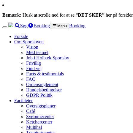
Bemærk:
Husk at scrolle ned for at se “
DET SKER”
her på forside
Søg
Booking
Booking
Menu
Forside
Om Sportsbyen
Vision
Mød teamet
Job i Holbæk Sportsby
Frivillig
Find vej
Facts & testimonials
FAQ
Ordensreglement
Handelsbetingelser
GDPR Politik
Faciliteter
Oversigtsplaner
Café
Svømmecenter
Ketchercenter
Multihal
Træningscenter