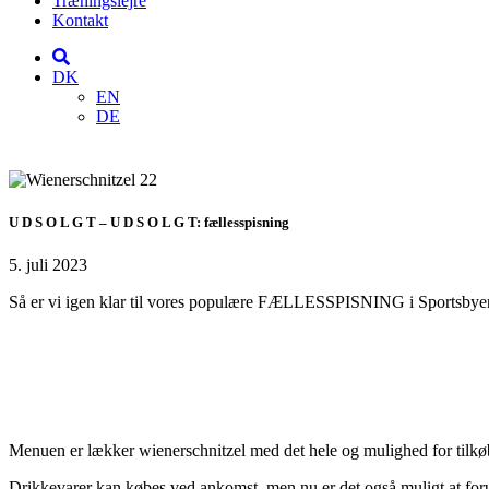
Træningslejre
Kontakt
DK
EN
DE
U D S O L G T – U D S O L G T: fællesspisning
5. juli 2023
Så er vi igen klar til vores populære FÆLLESSPISNING i Sportsbye
Menuen er lækker wienerschnitzel med det hele og mulighed for tilk
Drikkevarer kan købes ved ankomst, men nu er det også muligt at forudbes