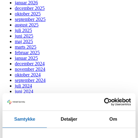
januar 2026
december 2025
oktober 2025
september 2025
august 2025
juli 2025
juni 2025
maj 2025
marts 2025
februar 2025
januar 2025
december 2024
november 2024
oktober 2024
september 2024
juli 2024
juni 2024
maj 2024
april 2024
marts 2024
februar 2024
Samtykke
Detaljer
Om
januar 2024
december 2023
november 2023
oktober 2023