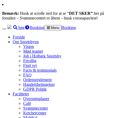
Bemærk:
Husk at scrolle ned for at se “
DET SKER”
her på
forsiden – Svømmecentret er åbent – husk coronapas/test!
Søg
Booking
Booking
Menu
Forside
Om Sportsbyen
Vision
Mød teamet
Job i Holbæk Sportsby
Frivillig
Find vej
Facts & testimonials
FAQ
Ordensreglement
Handelsbetingelser
GDPR Politik
Faciliteter
Oversigtsplaner
Café
Svømmecenter
Ketchercenter
Multihal