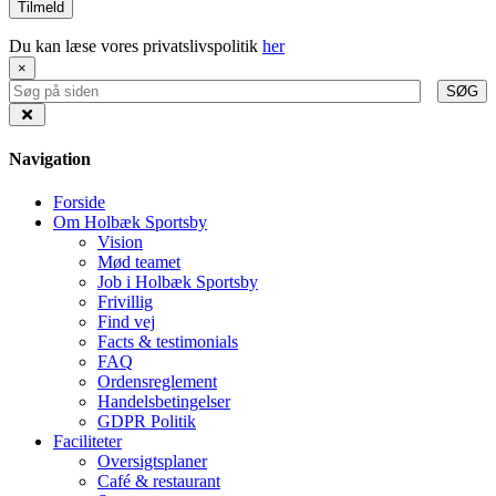
Du kan læse vores privatslivspolitik
her
×
SØG
Navigation
Forside
Om Holbæk Sportsby
Vision
Mød teamet
Job i Holbæk Sportsby
Frivillig
Find vej
Facts & testimonials
FAQ
Ordensreglement
Handelsbetingelser
GDPR Politik
Faciliteter
Oversigtsplaner
Café & restaurant