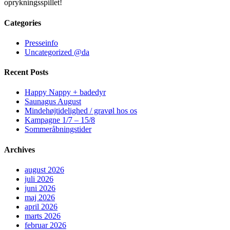
oprykningsspillet!
Categories
Presseinfo
Uncategorized @da
Recent Posts
Happy Nappy + badedyr
Saunagus August
Mindehøjtidelighed / gravøl hos os
Kampagne 1/7 – 15/8
Sommeråbningstider
Archives
august 2026
juli 2026
juni 2026
maj 2026
april 2026
marts 2026
februar 2026