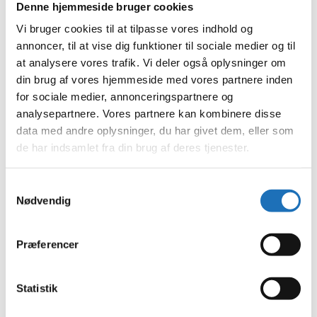
Denne hjemmeside bruger cookies
september 2023
august 2023
Vi bruger cookies til at tilpasse vores indhold og
juli 2023
annoncer, til at vise dig funktioner til sociale medier og til
juni 2023
maj 2023
at analysere vores trafik. Vi deler også oplysninger om
april 2023
din brug af vores hjemmeside med vores partnere inden
februar 2023
for sociale medier, annonceringspartnere og
januar 2023
december 2022
analysepartnere. Vores partnere kan kombinere disse
november 2022
data med andre oplysninger, du har givet dem, eller som
oktober 2022
de har indsamlet fra din brug af deres tjenester.
september 2022
august 2022
juli 2022
juni 2022
Samtykkevalg
maj 2022
Nødvendig
april 2022
marts 2022
februar 2022
Præferencer
januar 2022
december 2021
november 2021
oktober 2021
Statistik
september 2021
august 2021