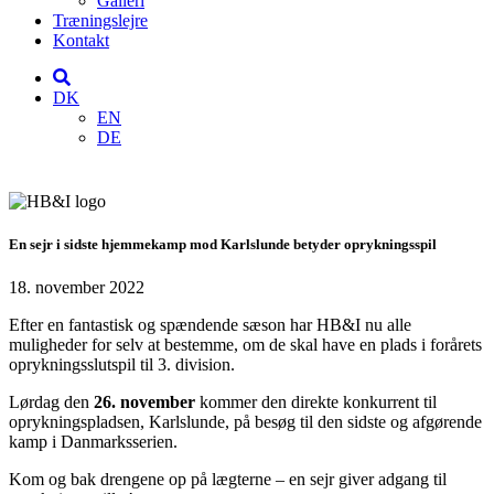
Galleri
Træningslejre
Kontakt
DK
EN
DE
En sejr i sidste hjemmekamp mod Karlslunde betyder oprykningsspil
18. november 2022
Efter en fantastisk og spændende sæson har HB&I nu alle
muligheder for selv at bestemme, om de skal have en plads i forårets
oprykningsslutspil til 3. division.
Lørdag den
26. november
kommer den direkte konkurrent til
oprykningspladsen, Karlslunde, på besøg til den sidste og afgørende
kamp i Danmarksserien.
Kom og bak drengene op på lægterne – en sejr giver adgang til