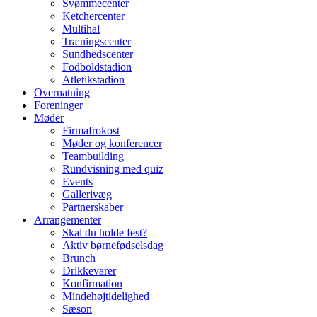
Svømmecenter
Ketchercenter
Multihal
Træningscenter
Sundhedscenter
Fodboldstadion
Atletikstadion
Overnatning
Foreninger
Møder
Firmafrokost
Møder og konferencer
Teambuilding
Rundvisning med quiz
Events
Gallerivæg
Partnerskaber
Arrangementer
Skal du holde fest?
Aktiv børnefødselsdag
Brunch
Drikkevarer
Konfirmation
Mindehøjtidelighed
Sæson