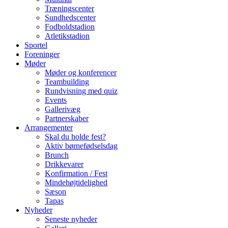
Træningscenter
Sundhedscenter
Fodboldstadion
Atletikstadion
Sportel
Foreninger
Møder
Møder og konferencer
Teambuilding
Rundvisning med quiz
Events
Gallerivæg
Partnerskaber
Arrangementer
Skal du holde fest?
Aktiv børnefødselsdag
Brunch
Drikkevarer
Konfirmation / Fest
Mindehøjtidelighed
Sæson
Tapas
Nyheder
Seneste nyheder