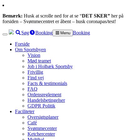
Bemærk:
Husk at scrolle ned for at se “
DET SKER”
her på
forsiden – Svømmecentret er åbent – husk coronapas/test!
Søg
Booking
Booking
Menu
Forside
Om Sportsbyen
Vision
Mød teamet
Job i Holbæk Sportsby
Frivillig
Find vej
Facts & testimonials
FAQ
Ordensreglement
Handelsbetingelser
GDPR Politik
Faciliteter
Oversigtsplaner
Café
Svømmecenter
Ketchercenter
Multihal