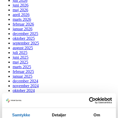
juli 2026
juni 2026
maj 2026
april 2026
marts 2026
februar 2026
januar 2026
december 2025
oktober 2025
september 2025
august 2025
juli 2025
juni 2025
maj 2025
marts 2025
februar 2025
januar 2025
december 2024
november 2024
oktober 2024
september 2024
juli 2024
juni 2024
maj 2024
april 2024
Samtykke
Detaljer
Om