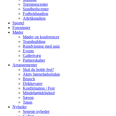
Træningscenter
Sundhedscenter
Fodboldstadion
Atletikstadion
Sportel
Foreninger
Møder
Møder og konferencer
Teambuilding
Rundvisning med quiz
Events
Gallerivæg
Partnerskaber
Arrangementer
Skal du holde fest?
Aktiv børnefødselsdag
Brunch
Drikkevarer
Konfirmation / Fest
Mindehøjtidelighed
Sæson
Tapas
Nyheder
Seneste nyheder