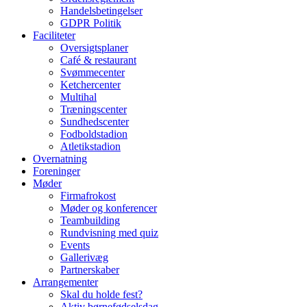
Handelsbetingelser
GDPR Politik
Faciliteter
Oversigtsplaner
Café & restaurant
Svømmecenter
Ketchercenter
Multihal
Træningscenter
Sundhedscenter
Fodboldstadion
Atletikstadion
Overnatning
Foreninger
Møder
Firmafrokost
Møder og konferencer
Teambuilding
Rundvisning med quiz
Events
Gallerivæg
Partnerskaber
Arrangementer
Skal du holde fest?
Aktiv børnefødselsdag