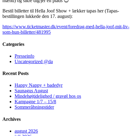
mænd) og sikre dig/jer en plads 😊
Bestil billetter til Hella Joof Show + lækker tapas her (Tapas-
bestillingen lukkede den 17. august):
https://www.ticketmaster.dk/event/foredrag-med-hella-joof-mit-liv-
som-hun-billetter/481995
Categories
Presseinfo
Uncategorized @da
Recent Posts
Happy Nappy + badedyr
Saunagus August
Mindehøjtidelighed / gravøl hos os
Kampagne 1/7 – 15/8
Sommeråbningstider
Archives
august 2026