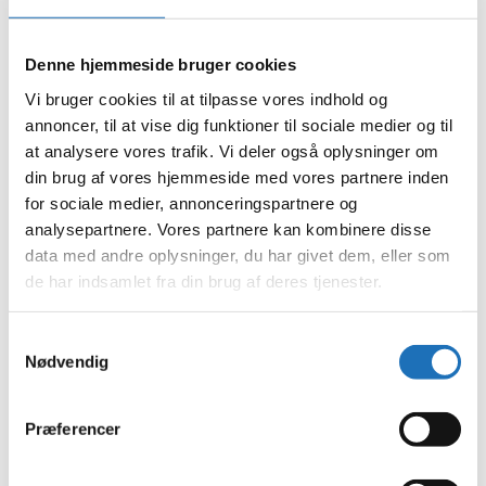
marts 2024
februar 2024
januar 2024
december 2023
Denne hjemmeside bruger cookies
november 2023
Vi bruger cookies til at tilpasse vores indhold og
oktober 2023
september 2023
annoncer, til at vise dig funktioner til sociale medier og til
august 2023
at analysere vores trafik. Vi deler også oplysninger om
juli 2023
din brug af vores hjemmeside med vores partnere inden
juni 2023
maj 2023
for sociale medier, annonceringspartnere og
april 2023
analysepartnere. Vores partnere kan kombinere disse
februar 2023
data med andre oplysninger, du har givet dem, eller som
januar 2023
december 2022
de har indsamlet fra din brug af deres tjenester.
november 2022
oktober 2022
september 2022
Samtykkevalg
august 2022
Nødvendig
juli 2022
juni 2022
maj 2022
Præferencer
april 2022
marts 2022
februar 2022