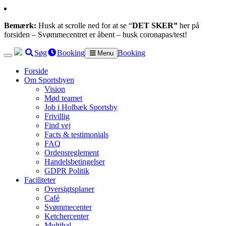
Bemærk:
Husk at scrolle ned for at se “
DET SKER”
her på
forsiden – Svømmecentret er åbent – husk coronapas/test!
Søg
Booking
Booking
Menu
Forside
Om Sportsbyen
Vision
Mød teamet
Job i Holbæk Sportsby
Frivillig
Find vej
Facts & testimonials
FAQ
Ordensreglement
Handelsbetingelser
GDPR Politik
Faciliteter
Oversigtsplaner
Café
Svømmecenter
Ketchercenter
Multihal