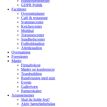
Handelsbetingelser
GDPR Politik
Faciliteter
Oversigtsplaner
Café & restaurant
Svømmecenter
Ketchercenter
Multihal
Træningscenter
Sundhedscenter
Fodboldstadion
Atletikstadion
Overnatning
Foreninger
Møder
Firmafrokost
Møder og konferencer
Teambuilding
Rundvisning med quiz
Events
Gallerivæg
Partnerskaber
Arrangementer
Skal du holde fest?
Aktiv børnefødselsdag