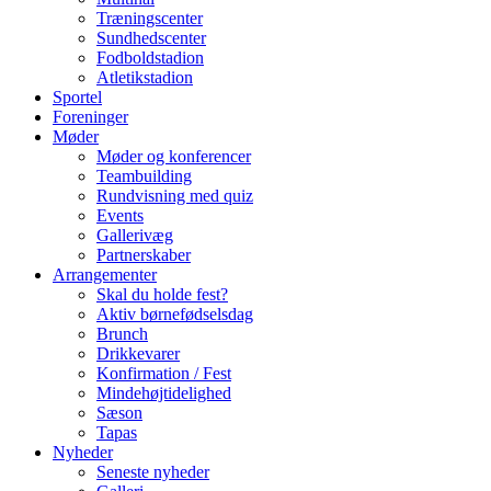
Træningscenter
Sundhedscenter
Fodboldstadion
Atletikstadion
Sportel
Foreninger
Møder
Møder og konferencer
Teambuilding
Rundvisning med quiz
Events
Gallerivæg
Partnerskaber
Arrangementer
Skal du holde fest?
Aktiv børnefødselsdag
Brunch
Drikkevarer
Konfirmation / Fest
Mindehøjtidelighed
Sæson
Tapas
Nyheder
Seneste nyheder