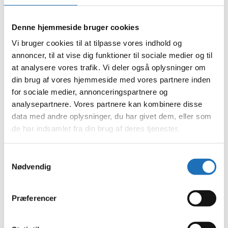
februar 2024
januar 2024
december 2023
Denne hjemmeside bruger cookies
november 2023
oktober 2023
Vi bruger cookies til at tilpasse vores indhold og
september 2023
annoncer, til at vise dig funktioner til sociale medier og til
august 2023
at analysere vores trafik. Vi deler også oplysninger om
juli 2023
juni 2023
din brug af vores hjemmeside med vores partnere inden
maj 2023
for sociale medier, annonceringspartnere og
april 2023
analysepartnere. Vores partnere kan kombinere disse
februar 2023
januar 2023
data med andre oplysninger, du har givet dem, eller som
december 2022
de har indsamlet fra din brug af deres tjenester.
november 2022
oktober 2022
september 2022
Samtykkevalg
august 2022
Nødvendig
juli 2022
juni 2022
maj 2022
april 2022
Præferencer
marts 2022
februar 2022
januar 2022