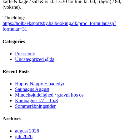
kaffe & kage / saft & is kl. 13.30 for kun kr. 60,- (børn) / 80,-
(voksne).
Tilmelding:
https://holbaeksportsby.halbooking.dk/proc_formular.asp?
formular=31
Categories
Presseinfo
Uncategorized @da
Recent Posts
Happy Nappy + badedyr
Saunagus August
Mindehøjtidelighed / gravøl hos os
Kampagne 1/7 – 15/8
Sommeråbningstider
Archives
august 2026
juli 2026