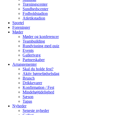
Træningscenter
Sundhedscenter
Fodboldstadion
Atletikstadion
Sportel
Foreninger
Møder
Møder og konferencer
Teambuilding
Rundvisning med quiz
Events
Gallerivæg
Partnerskaber
Arrangementer
Skal du holde fest?
Aktiv børnefødselsdag
Brunch
Drikkevarer
Konfirmation / Fest
Mindehøjtidelighed
Sæson
Tapas
Nyheder
Seneste nyheder