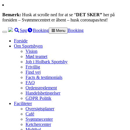
Bemærk:
Husk at scrolle ned for at se “
DET SKER”
her på
forsiden – Svømmecentret er åbent – husk coronapas/test!
Søg
Booking
Booking
Menu
Forside
Om Sportsbyen
Vision
Mød teamet
Job i Holbæk Sportsby
Frivillig
Find vej
Facts & testimonials
FAQ
Ordensreglement
Handelsbetingelser
GDPR Politik
Faciliteter
Oversigtsplaner
Café
Svømmecenter
Ketchercenter
Multihal