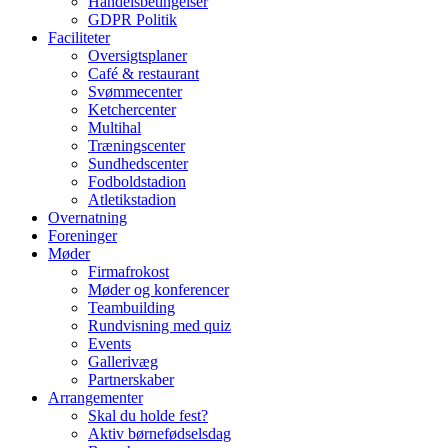
Handelsbetingelser
GDPR Politik
Faciliteter
Oversigtsplaner
Café & restaurant
Svømmecenter
Ketchercenter
Multihal
Træningscenter
Sundhedscenter
Fodboldstadion
Atletikstadion
Overnatning
Foreninger
Møder
Firmafrokost
Møder og konferencer
Teambuilding
Rundvisning med quiz
Events
Gallerivæg
Partnerskaber
Arrangementer
Skal du holde fest?
Aktiv børnefødselsdag