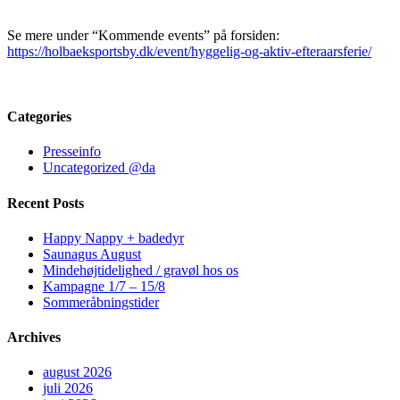
Se mere under “Kommende events” på forsiden:
https://holbaeksportsby.dk/event/hyggelig-og-aktiv-efteraarsferie/
Categories
Presseinfo
Uncategorized @da
Recent Posts
Happy Nappy + badedyr
Saunagus August
Mindehøjtidelighed / gravøl hos os
Kampagne 1/7 – 15/8
Sommeråbningstider
Archives
august 2026
juli 2026