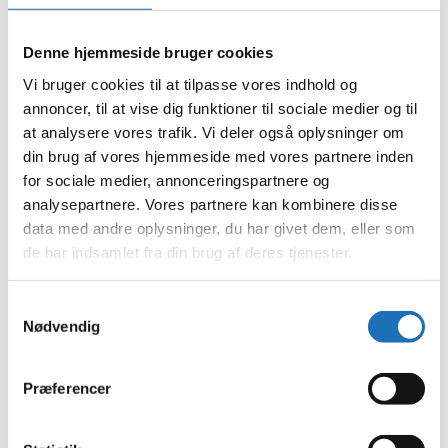
februar 2024
januar 2024
december 2023
Denne hjemmeside bruger cookies
november 2023
oktober 2023
Vi bruger cookies til at tilpasse vores indhold og
september 2023
annoncer, til at vise dig funktioner til sociale medier og til
august 2023
at analysere vores trafik. Vi deler også oplysninger om
juli 2023
juni 2023
din brug af vores hjemmeside med vores partnere inden
maj 2023
for sociale medier, annonceringspartnere og
april 2023
analysepartnere. Vores partnere kan kombinere disse
februar 2023
januar 2023
data med andre oplysninger, du har givet dem, eller som
december 2022
de har indsamlet fra din brug af deres tjenester.
november 2022
oktober 2022
september 2022
Samtykkevalg
august 2022
Nødvendig
juli 2022
juni 2022
maj 2022
april 2022
Præferencer
marts 2022
februar 2022
januar 2022