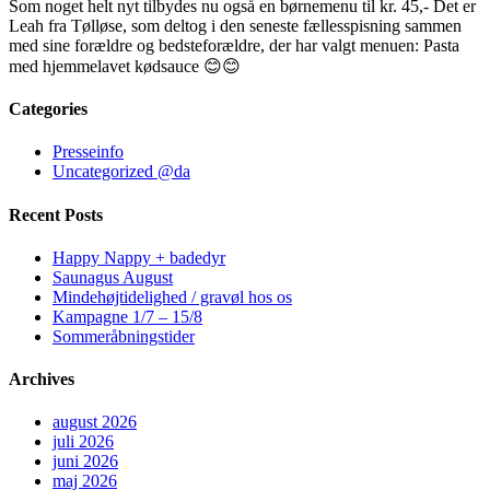
Som noget helt nyt tilbydes nu også en børnemenu til kr. 45,- Det er
Leah fra Tølløse, som deltog i den seneste fællesspisning sammen
med sine forældre og bedsteforældre, der har valgt menuen: Pasta
med hjemmelavet kødsauce 😊😊
Categories
Presseinfo
Uncategorized @da
Recent Posts
Happy Nappy + badedyr
Saunagus August
Mindehøjtidelighed / gravøl hos os
Kampagne 1/7 – 15/8
Sommeråbningstider
Archives
august 2026
juli 2026
juni 2026
maj 2026