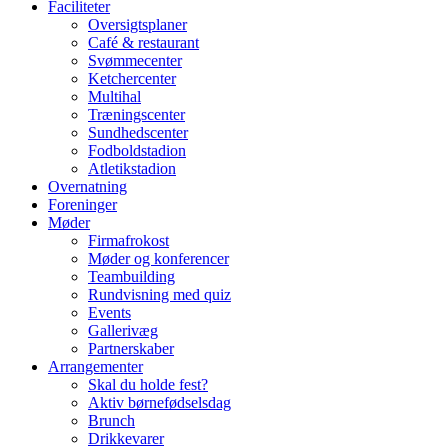
Faciliteter
Oversigtsplaner
Café & restaurant
Svømmecenter
Ketchercenter
Multihal
Træningscenter
Sundhedscenter
Fodboldstadion
Atletikstadion
Overnatning
Foreninger
Møder
Firmafrokost
Møder og konferencer
Teambuilding
Rundvisning med quiz
Events
Gallerivæg
Partnerskaber
Arrangementer
Skal du holde fest?
Aktiv børnefødselsdag
Brunch
Drikkevarer