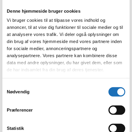
december 2023
november 2023
Denne hjemmeside bruger cookies
oktober 2023
september 2023
Vi bruger cookies til at tilpasse vores indhold og
august 2023
annoncer, til at vise dig funktioner til sociale medier og til
juli 2023
at analysere vores trafik. Vi deler også oplysninger om
juni 2023
maj 2023
din brug af vores hjemmeside med vores partnere inden
april 2023
for sociale medier, annonceringspartnere og
februar 2023
analysepartnere. Vores partnere kan kombinere disse
januar 2023
december 2022
data med andre oplysninger, du har givet dem, eller som
november 2022
de har indsamlet fra din brug af deres tjenester.
oktober 2022
september 2022
august 2022
Samtykkevalg
juli 2022
Nødvendig
juni 2022
maj 2022
april 2022
marts 2022
Præferencer
februar 2022
januar 2022
december 2021
Statistik
november 2021