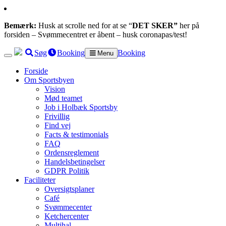
Bemærk:
Husk at scrolle ned for at se “
DET SKER”
her på
forsiden – Svømmecentret er åbent – husk coronapas/test!
Søg
Booking
Booking
Menu
Forside
Om Sportsbyen
Vision
Mød teamet
Job i Holbæk Sportsby
Frivillig
Find vej
Facts & testimonials
FAQ
Ordensreglement
Handelsbetingelser
GDPR Politik
Faciliteter
Oversigtsplaner
Café
Svømmecenter
Ketchercenter
Multihal