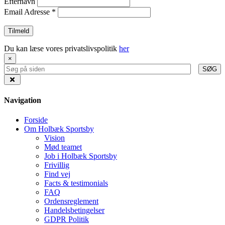
Efternavn
Email Adresse
*
Du kan læse vores privatslivspolitik
her
×
SØG
Navigation
Forside
Om Holbæk Sportsby
Vision
Mød teamet
Job i Holbæk Sportsby
Frivillig
Find vej
Facts & testimonials
FAQ
Ordensreglement
Handelsbetingelser
GDPR Politik