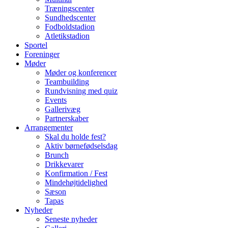
Træningscenter
Sundhedscenter
Fodboldstadion
Atletikstadion
Sportel
Foreninger
Møder
Møder og konferencer
Teambuilding
Rundvisning med quiz
Events
Gallerivæg
Partnerskaber
Arrangementer
Skal du holde fest?
Aktiv børnefødselsdag
Brunch
Drikkevarer
Konfirmation / Fest
Mindehøjtidelighed
Sæson
Tapas
Nyheder
Seneste nyheder