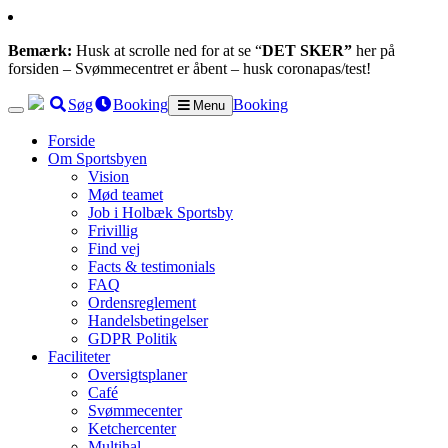
Bemærk:
Husk at scrolle ned for at se “
DET SKER”
her på
forsiden – Svømmecentret er åbent – husk coronapas/test!
Søg
Booking
Booking
Menu
Forside
Om Sportsbyen
Vision
Mød teamet
Job i Holbæk Sportsby
Frivillig
Find vej
Facts & testimonials
FAQ
Ordensreglement
Handelsbetingelser
GDPR Politik
Faciliteter
Oversigtsplaner
Café
Svømmecenter
Ketchercenter
Multihal