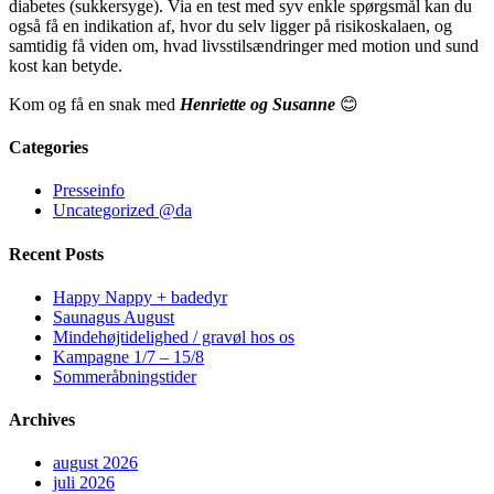
diabetes (sukkersyge). Via en test med syv enkle spørgsmål kan du
også få en indikation af, hvor du selv ligger på risikoskalaen, og
samtidig få viden om, hvad livsstilsændringer med motion und sund
kost kan betyde.
Kom og få en snak med
Henriette og Susanne
😊
Categories
Presseinfo
Uncategorized @da
Recent Posts
Happy Nappy + badedyr
Saunagus August
Mindehøjtidelighed / gravøl hos os
Kampagne 1/7 – 15/8
Sommeråbningstider
Archives
august 2026
juli 2026