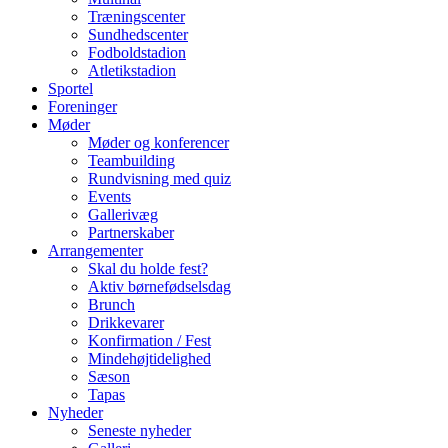
Træningscenter
Sundhedscenter
Fodboldstadion
Atletikstadion
Sportel
Foreninger
Møder
Møder og konferencer
Teambuilding
Rundvisning med quiz
Events
Gallerivæg
Partnerskaber
Arrangementer
Skal du holde fest?
Aktiv børnefødselsdag
Brunch
Drikkevarer
Konfirmation / Fest
Mindehøjtidelighed
Sæson
Tapas
Nyheder
Seneste nyheder