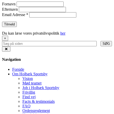
Fornavn
Efternavn
Email Adresse
*
Du kan læse vores privatslivspolitik
her
×
SØG
Navigation
Forside
Om Holbæk Sportsby
Vision
Mød teamet
Job i Holbæk Sportsby
Frivillig
Find vej
Facts & testimonials
FAQ
Ordensreglement