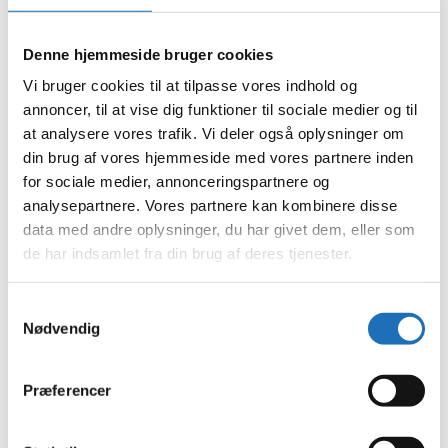
februar 2024
januar 2024
december 2023
Denne hjemmeside bruger cookies
november 2023
oktober 2023
Vi bruger cookies til at tilpasse vores indhold og
september 2023
annoncer, til at vise dig funktioner til sociale medier og til
august 2023
at analysere vores trafik. Vi deler også oplysninger om
juli 2023
juni 2023
din brug af vores hjemmeside med vores partnere inden
maj 2023
for sociale medier, annonceringspartnere og
april 2023
analysepartnere. Vores partnere kan kombinere disse
februar 2023
januar 2023
data med andre oplysninger, du har givet dem, eller som
december 2022
de har indsamlet fra din brug af deres tjenester.
november 2022
oktober 2022
september 2022
Samtykkevalg
august 2022
Nødvendig
juli 2022
juni 2022
maj 2022
april 2022
Præferencer
marts 2022
februar 2022
januar 2022