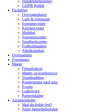
Handelsbetingelser
GDPR Politik
Faciliteter
Oversigtsplaner
Café & restaurant
Svømmecenter
Ketchercenter
Multihal
Træningscenter
Sundhedscenter
Fodboldstadion
Atletikstadion
Overnatning
Foreninger
Møder
Firmafrokost
Møder og konferencer
Teambuilding
Rundvisning med quiz
Events
Gallerivæg
Partnerskaber
Arrangementer
Skal du holde fest?
Aktiv børnefødselsdag