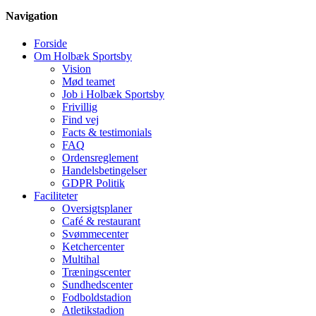
Navigation
Forside
Om Holbæk Sportsby
Vision
Mød teamet
Job i Holbæk Sportsby
Frivillig
Find vej
Facts & testimonials
FAQ
Ordensreglement
Handelsbetingelser
GDPR Politik
Faciliteter
Oversigtsplaner
Café & restaurant
Svømmecenter
Ketchercenter
Multihal
Træningscenter
Sundhedscenter
Fodboldstadion
Atletikstadion