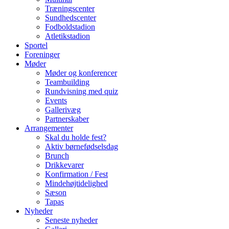
Træningscenter
Sundhedscenter
Fodboldstadion
Atletikstadion
Sportel
Foreninger
Møder
Møder og konferencer
Teambuilding
Rundvisning med quiz
Events
Gallerivæg
Partnerskaber
Arrangementer
Skal du holde fest?
Aktiv børnefødselsdag
Brunch
Drikkevarer
Konfirmation / Fest
Mindehøjtidelighed
Sæson
Tapas
Nyheder
Seneste nyheder