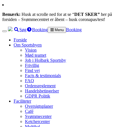
Bemærk:
Husk at scrolle ned for at se “
DET SKER”
her på
forsiden – Svømmecentret er åbent – husk coronapas/test!
Søg
Booking
Booking
Menu
Forside
Om Sportsbyen
Vision
Mød teamet
Job i Holbæk Sportsby
Frivillig
Find vej
Facts & testimonials
FAQ
Ordensreglement
Handelsbetingelser
GDPR Politik
Faciliteter
Oversigtsplaner
Café
Svømmecenter
Ketchercenter
Multihal