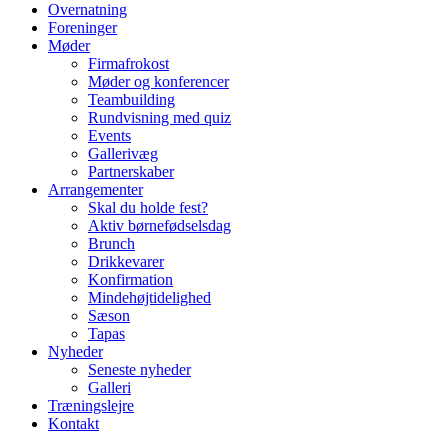
Overnatning
Foreninger
Møder
Firmafrokost
Møder og konferencer
Teambuilding
Rundvisning med quiz
Events
Gallerivæg
Partnerskaber
Arrangementer
Skal du holde fest?
Aktiv børnefødselsdag
Brunch
Drikkevarer
Konfirmation
Mindehøjtidelighed
Sæson
Tapas
Nyheder
Seneste nyheder
Galleri
Træningslejre
Kontakt