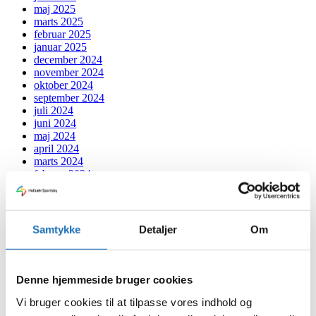
maj 2025
marts 2025
februar 2025
januar 2025
december 2024
november 2024
oktober 2024
september 2024
juli 2024
juni 2024
maj 2024
april 2024
marts 2024
februar 2024
januar 2024
december 2023
november 2023
oktober 2023
Samtykke
Detaljer
Om
september 2023
august 2023
juli 2023
juni 2023
Denne hjemmeside bruger cookies
maj 2023
april 2023
Vi bruger cookies til at tilpasse vores indhold og
februar 2023