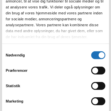
annoncer, til at vise dig funktioner til sociale medier og til
januar 2023
at analysere vores trafik. Vi deler også oplysninger om
december 2022
november 2022
din brug af vores hjemmeside med vores partnere inden
oktober 2022
for sociale medier, annonceringspartnere og
september 2022
analysepartnere. Vores partnere kan kombinere disse
august 2022
juli 2022
data med andre oplysninger, du har givet dem, eller som
juni 2022
de har indsamlet fra din brug af deres tjenester.
maj 2022
april 2022
marts 2022
Samtykkevalg
februar 2022
Nødvendig
januar 2022
december 2021
november 2021
Præferencer
oktober 2021
september 2021
august 2021
juli 2021
Statistik
juni 2021
maj 2021
april 2021
Marketing
marts 2021
februar 2021
januar 2021