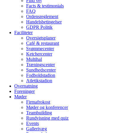
Find vej
Facts & testimonials
FAQ
Ordensreglement
Handelsbetingelser
GDPR Politik
Faciliteter
Oversigtsplaner
Café & restaurant
Svømmecenter
Ketchercenter
Multihal
Træningscenter
Sundhedscenter
Fodboldstadion
Atletikstadion
Overnatning
Foreninger
Møder
Firmafrokost
Møder og konferencer
Teambuilding
Rundvisning med quiz
Events
Gallerivæg