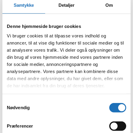
juni 2024
Samtykke
Detaljer
Om
maj 2024
april 2024
marts 2024
februar 2024
Denne hjemmeside bruger cookies
januar 2024
december 2023
Vi bruger cookies til at tilpasse vores indhold og
november 2023
annoncer, til at vise dig funktioner til sociale medier og til
oktober 2023
at analysere vores trafik. Vi deler også oplysninger om
september 2023
august 2023
din brug af vores hjemmeside med vores partnere inden
juli 2023
for sociale medier, annonceringspartnere og
juni 2023
analysepartnere. Vores partnere kan kombinere disse
maj 2023
april 2023
data med andre oplysninger, du har givet dem, eller som
februar 2023
de har indsamlet fra din brug af deres tjenester.
januar 2023
december 2022
november 2022
Samtykkevalg
oktober 2022
Nødvendig
september 2022
august 2022
juli 2022
juni 2022
Præferencer
maj 2022