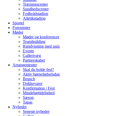
Træningscenter
Sundhedscenter
Fodboldstadion
Atletikstadion
Sportel
Foreninger
Møder
Møder og konferencer
Teambuilding
Rundvisning med quiz
Events
Gallerivæg
Partnerskaber
Arrangementer
Skal du holde fest?
Aktiv børnefødselsdag
Brunch
Drikkevarer
Konfirmation / Fest
Mindehøjtidelighed
Sæson
Tapas
Nyheder
Seneste nyheder