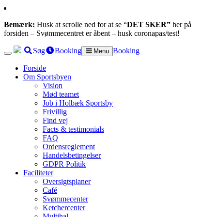
Bemærk:
Husk at scrolle ned for at se “
DET SKER”
her på
forsiden – Svømmecentret er åbent – husk coronapas/test!
Søg
Booking
Booking
Menu
Forside
Om Sportsbyen
Vision
Mød teamet
Job i Holbæk Sportsby
Frivillig
Find vej
Facts & testimonials
FAQ
Ordensreglement
Handelsbetingelser
GDPR Politik
Faciliteter
Oversigtsplaner
Café
Svømmecenter
Ketchercenter
Multihal