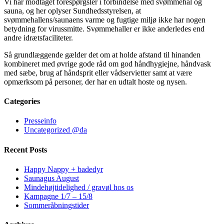
Vi har modtaget forespørgsler i forbindelse med svømmehal og
sauna, og her oplyser Sundhedsstyrelsen, at
svømmehallens/saunaens varme og fugtige miljø ikke har nogen
betydning for virussmitte. Svømmehaller er ikke anderledes end
andre idrætsfaciliteter.
Så grundlæggende gælder det om at holde afstand til hinanden
kombineret med øvrige gode råd om god håndhygiejne, håndvask
med sæbe, brug af håndsprit eller vådservietter samt at være
opmærksom på personer, der har en udtalt hoste og nysen.
Categories
Presseinfo
Uncategorized @da
Recent Posts
Happy Nappy + badedyr
Saunagus August
Mindehøjtidelighed / gravøl hos os
Kampagne 1/7 – 15/8
Sommeråbningstider