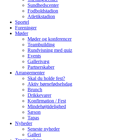
Sundhedscenter
Fodboldstadion
Atletikstadion
Sportel
Foreninger
Møder
Møder og konferencer
Teambuilding
Rundvisning med quiz
Events
Gallerivæg
Partnerskaber
Arrangementer
Skal du holde fest?
Aktiv børnefødselsdag
Brunch
Drikkevarer
Konfirmation / Fest
Mindehøjtidelighed
Sæson
Tapas
Nyheder
Seneste nyheder
Galleri