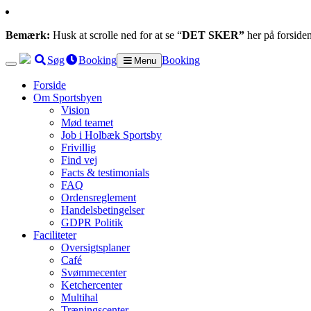
Bemærk:
Husk at scrolle ned for at se “
DET SKER”
her på forside
Søg
Booking
Booking
Menu
Forside
Om Sportsbyen
Vision
Mød teamet
Job i Holbæk Sportsby
Frivillig
Find vej
Facts & testimonials
FAQ
Ordensreglement
Handelsbetingelser
GDPR Politik
Faciliteter
Oversigtsplaner
Café
Svømmecenter
Ketchercenter
Multihal
Træningscenter