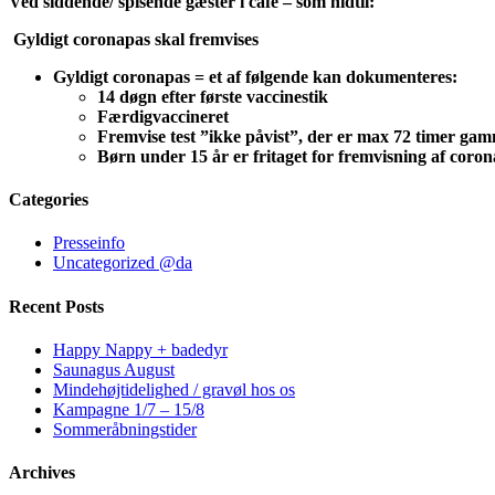
Ved siddende/ spisende gæster i café – som hidtil:
Gyldigt coronapas skal fremvises
Gyldigt coronapas = et af følgende kan dokumenteres:
14 døgn efter første vaccinestik
Færdigvaccineret
Fremvise test ”ikke påvist”, der er max 72 timer gamm
Børn under 15 år er fritaget for fremvisning af coro
Categories
Presseinfo
Uncategorized @da
Recent Posts
Happy Nappy + badedyr
Saunagus August
Mindehøjtidelighed / gravøl hos os
Kampagne 1/7 – 15/8
Sommeråbningstider
Archives