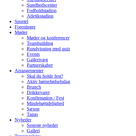
Sundhedscenter
Fodboldstadion
Atletikstadion
Sportel
Foreninger
Møder
Møder og konferencer
Teambuilding
Rundvisning med quiz
Events
Gallerivæg
Partnerskaber
Arrangementer
Skal du holde fest?
Aktiv børnefødselsdag
Brunch
Drikkevarer
Konfirmation / Fest
Mindehøjtidelighed
Sæson
Tapas
Nyheder
Seneste nyheder
Galleri