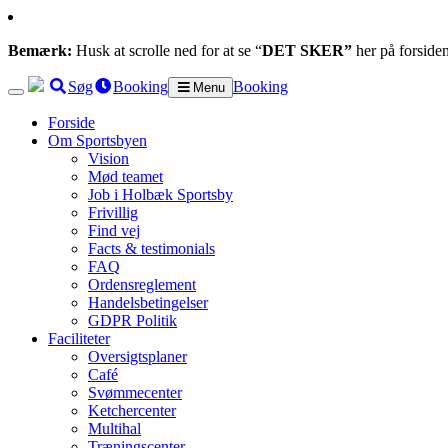
Bemærk:
Husk at scrolle ned for at se “
DET SKER”
her på forside
Søg
Booking
Booking
Menu
Forside
Om Sportsbyen
Vision
Mød teamet
Job i Holbæk Sportsby
Frivillig
Find vej
Facts & testimonials
FAQ
Ordensreglement
Handelsbetingelser
GDPR Politik
Faciliteter
Oversigtsplaner
Café
Svømmecenter
Ketchercenter
Multihal
Træningscenter