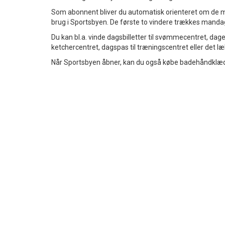
Som abonnent bliver du automatisk orienteret om de man
brug i Sportsbyen. De første to vindere trækkes mandag
Du kan bl.a. vinde dagsbilletter til svømmecentret, dag
ketchercentret, dagspas til træningscentret eller de
Når Sportsbyen åbner, kan du også købe badehåndklædet