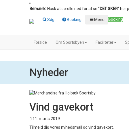
Bemærk:
Husk at scrolle ned for at se “
DET SKER”
her p
Booking
Søg
Booking
Menu
Forside
Om Sportsbyen
Faciliteter
Sp
Nyheder
Vind gavekort
11. marts 2019
Tilmeld dig vores nyhedsmail og vind gavekort.