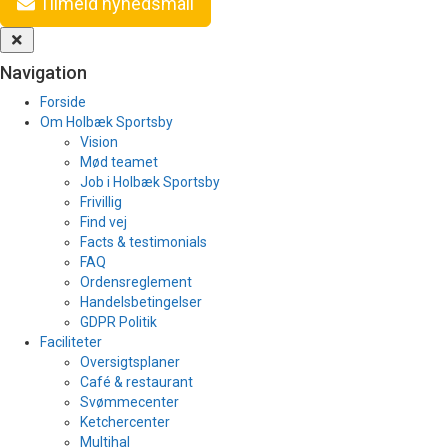
Tilmeld nyhedsmail
Navigation
Forside
Om Holbæk Sportsby
Vision
Mød teamet
Job i Holbæk Sportsby
Frivillig
Find vej
Facts & testimonials
FAQ
Ordensreglement
Handelsbetingelser
GDPR Politik
Faciliteter
Oversigtsplaner
Café & restaurant
Svømmecenter
Ketchercenter
Multihal