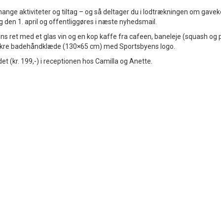
ge aktiviteter og tiltag – og så deltager du i lodtrækningen om gavekor
 den 1. april og offentliggøres i næste nyhedsmail.
ens ret med et glas vin og en kop kaffe fra cafeen, baneleje (squash og p
t lækre badehåndklæde (130×65 cm) med Sportsbyens logo.
 (kr. 199,-) i receptionen hos Camilla og Anette.