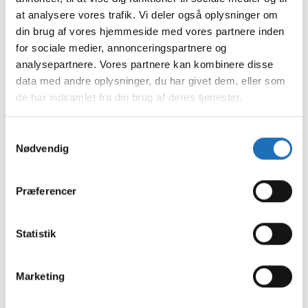
februar 2024
at analysere vores trafik. Vi deler også oplysninger om
januar 2024
din brug af vores hjemmeside med vores partnere inden
december 2023
november 2023
for sociale medier, annonceringspartnere og
oktober 2023
analysepartnere. Vores partnere kan kombinere disse
september 2023
data med andre oplysninger, du har givet dem, eller som
august 2023
de har indsamlet fra din brug af deres tjenester.
juli 2023
juni 2023
maj 2023
Samtykkevalg
april 2023
Nødvendig
februar 2023
januar 2023
december 2022
Præferencer
november 2022
oktober 2022
september 2022
Statistik
august 2022
juli 2022
juni 2022
Marketing
maj 2022
april 2022
marts 2022