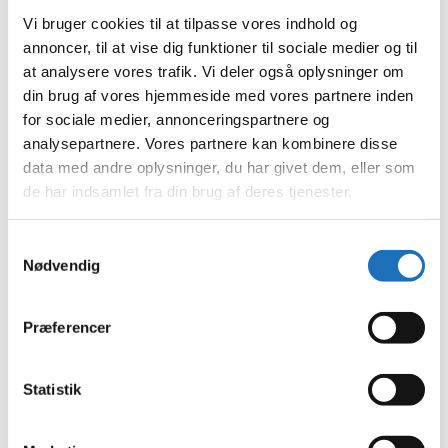
juli 2023
Vi bruger cookies til at tilpasse vores indhold og
juni 2023
annoncer, til at vise dig funktioner til sociale medier og til
maj 2023
april 2023
at analysere vores trafik. Vi deler også oplysninger om
februar 2023
din brug af vores hjemmeside med vores partnere inden
januar 2023
for sociale medier, annonceringspartnere og
december 2022
november 2022
analysepartnere. Vores partnere kan kombinere disse
oktober 2022
data med andre oplysninger, du har givet dem, eller som
september 2022
de har indsamlet fra din brug af deres tjenester.
august 2022
juli 2022
juni 2022
maj 2022
Samtykkevalg
april 2022
Nødvendig
marts 2022
februar 2022
januar 2022
Præferencer
december 2021
november 2021
oktober 2021
september 2021
Statistik
august 2021
juli 2021
juni 2021