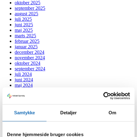
oktober 2025
september 2025
august 2025
juli 2025
juni 2025
maj 2025
marts 2025
februar 2025
januar 2025
december 2024
november 2024
oktober 2024
september 2024
juli 2024
juni 2024
maj 2024
april 2024
marts 2024
februar 2024
januar 2024
Samtykke
Detaljer
Om
december 2023
november 2023
oktober 2023
september 2023
Denne hjemmeside bruger cookies
august 2023