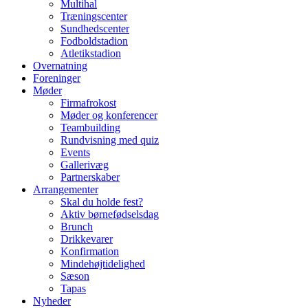
Multihal
Træningscenter
Sundhedscenter
Fodboldstadion
Atletikstadion
Overnatning
Foreninger
Møder
Firmafrokost
Møder og konferencer
Teambuilding
Rundvisning med quiz
Events
Gallerivæg
Partnerskaber
Arrangementer
Skal du holde fest?
Aktiv børnefødselsdag
Brunch
Drikkevarer
Konfirmation
Mindehøjtidelighed
Sæson
Tapas
Nyheder