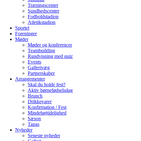
Træningscenter
Sundhedscenter
Fodboldstadion
Atletikstadion
Sportel
Foreninger
Møder
Møder og konferencer
Teambuilding
Rundvisning med quiz
Events
Gallerivæg
Partnerskaber
Arrangementer
Skal du holde fest?
Aktiv børnefødselsdag
Brunch
Drikkevarer
Konfirmation / Fest
Mindehøjtidelighed
Sæson
Tapas
Nyheder
Seneste nyheder