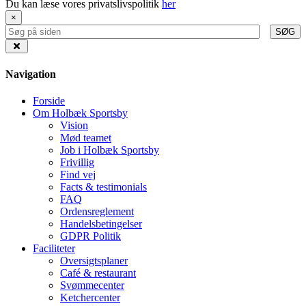
Du kan læse vores privatslivspolitik
her
×
SØG
Navigation
Forside
Om Holbæk Sportsby
Vision
Mød teamet
Job i Holbæk Sportsby
Frivillig
Find vej
Facts & testimonials
FAQ
Ordensreglement
Handelsbetingelser
GDPR Politik
Faciliteter
Oversigtsplaner
Café & restaurant
Svømmecenter
Ketchercenter