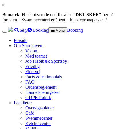
Bemærk:
Husk at scrolle ned for at se “
DET SKER”
her på
forsiden – Svømmecentret er åbent – husk coronapas/test!
Søg
Booking
Booking
Menu
Forside
Om Sportsbyen
Vision
Mød teamet
Job i Holbæk Sportsby
Frivillig
Find vej
Facts & testimonials
FAQ
Ordensreglement
Handelsbetingelser
GDPR Politik
Faciliteter
Oversigtsplaner
Café
Svømmecenter
Ketchercenter
Multihal