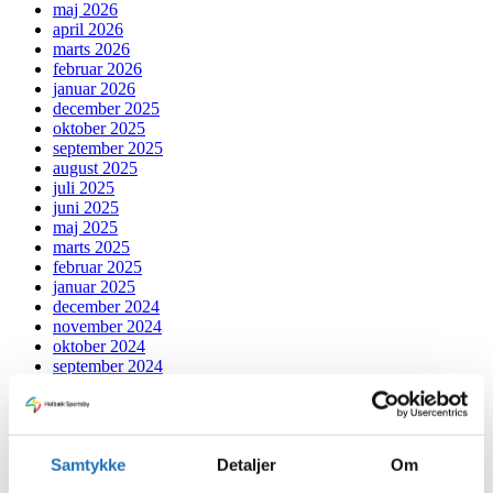
maj 2026
april 2026
marts 2026
februar 2026
januar 2026
december 2025
oktober 2025
september 2025
august 2025
juli 2025
juni 2025
maj 2025
marts 2025
februar 2025
januar 2025
december 2024
november 2024
oktober 2024
september 2024
juli 2024
juni 2024
maj 2024
april 2024
Samtykke
Detaljer
Om
marts 2024
februar 2024