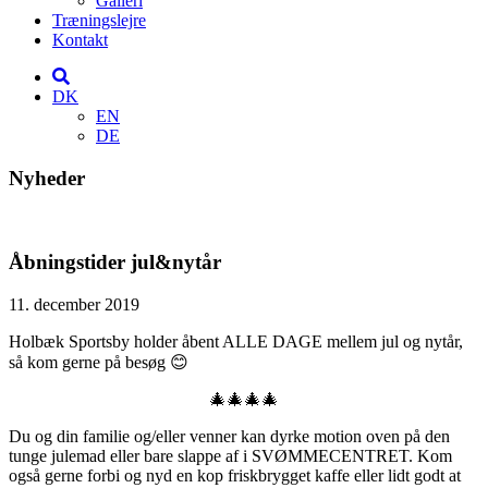
Galleri
Træningslejre
Kontakt
DK
EN
DE
Nyheder
Åbningstider jul&nytår
11. december 2019
Holbæk Sportsby holder åbent ALLE DAGE mellem jul og nytår,
så kom gerne på besøg 😊
🎄🎄🎄🎄
Du og din familie og/eller venner kan dyrke motion oven på den
tunge julemad eller bare slappe af i SVØMMECENTRET. Kom
også gerne forbi og nyd en kop friskbrygget kaffe eller lidt godt at