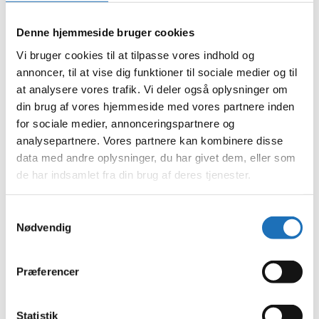
januar 2024
december 2023
Denne hjemmeside bruger cookies
november 2023
oktober 2023
Vi bruger cookies til at tilpasse vores indhold og
september 2023
annoncer, til at vise dig funktioner til sociale medier og til
august 2023
juli 2023
at analysere vores trafik. Vi deler også oplysninger om
juni 2023
din brug af vores hjemmeside med vores partnere inden
maj 2023
for sociale medier, annonceringspartnere og
april 2023
februar 2023
analysepartnere. Vores partnere kan kombinere disse
januar 2023
data med andre oplysninger, du har givet dem, eller som
december 2022
de har indsamlet fra din brug af deres tjenester.
november 2022
oktober 2022
september 2022
august 2022
Samtykkevalg
juli 2022
Nødvendig
juni 2022
maj 2022
april 2022
Præferencer
marts 2022
februar 2022
januar 2022
december 2021
Statistik