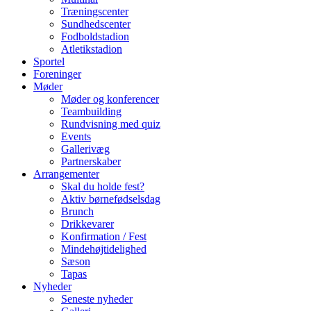
Træningscenter
Sundhedscenter
Fodboldstadion
Atletikstadion
Sportel
Foreninger
Møder
Møder og konferencer
Teambuilding
Rundvisning med quiz
Events
Gallerivæg
Partnerskaber
Arrangementer
Skal du holde fest?
Aktiv børnefødselsdag
Brunch
Drikkevarer
Konfirmation / Fest
Mindehøjtidelighed
Sæson
Tapas
Nyheder
Seneste nyheder