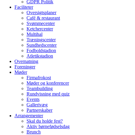
GDPR Politik
Faciliteter
Oversigtsplaner
Café & restaurant
Svømmecenter
Ketchercenter
Multihal
Træningscenter
Sundhedscenter
Fodboldstadion
Atletikstadion
Overnatning
Foreninger
Møder
Firmafrokost
Møder og konferencer
Teambuilding
Rundvisning med quiz
Events
Gallerivæg
Partnerskaber
Arrangementer
Skal du holde fest?
Aktiv børnefødselsdag
Brunch