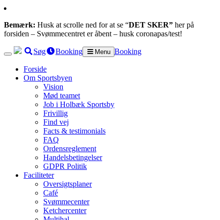
Bemærk:
Husk at scrolle ned for at se “
DET SKER”
her på
forsiden – Svømmecentret er åbent – husk coronapas/test!
Søg
Booking
Booking
Menu
Forside
Om Sportsbyen
Vision
Mød teamet
Job i Holbæk Sportsby
Frivillig
Find vej
Facts & testimonials
FAQ
Ordensreglement
Handelsbetingelser
GDPR Politik
Faciliteter
Oversigtsplaner
Café
Svømmecenter
Ketchercenter
Multihal